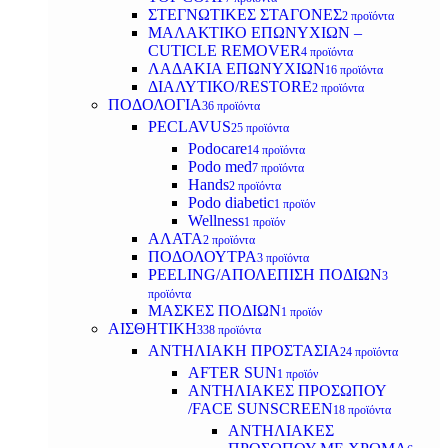
ΣΤΕΓΝΩΤΙΚΕΣ ΣΤΑΓΟΝΕΣ
2 προϊόντα
ΜΑΛΑΚΤΙΚΟ ΕΠΩΝΥΧΙΩΝ –
CUTICLE REMOVER
4 προϊόντα
ΛΑΔΑΚΙΑ ΕΠΩΝΥΧΙΩΝ
16 προϊόντα
ΔΙΑΛΥΤΙΚΟ/RESTORE
2 προϊόντα
ΠΟΔΟΛΟΓΙΑ
36 προϊόντα
PECLAVUS
25 προϊόντα
Podocare
14 προϊόντα
Podo med
7 προϊόντα
Hands
2 προϊόντα
Podo diabetic
1 προϊόν
Wellness
1 προϊόν
ΑΛΑΤΑ
2 προϊόντα
ΠΟΔΟΛΟΥΤΡΑ
3 προϊόντα
PEELING/ΑΠΟΛΕΠΙΣΗ ΠΟΔΙΩΝ
3
προϊόντα
ΜΑΣΚΕΣ ΠΟΔΙΩΝ
1 προϊόν
ΑΙΣΘΗΤΙΚΗ
338 προϊόντα
ΑΝΤΗΛΙΑΚΗ ΠΡΟΣΤΑΣΙΑ
24 προϊόντα
AFTER SUN
1 προϊόν
ΑΝΤΗΛΙΑΚΕΣ ΠΡΟΣΩΠΟΥ
/FACE SUNSCREEN
18 προϊόντα
ΑΝΤΗΛΙΑΚΕΣ