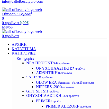
info@callofbeautypro.com
Σύνδεση / Εγγραφή
0
0
προϊόντα
0,00
€
Μενού
0
προϊόντα
ΑΡΧΙΚΗ
ΚΑΤΑΣΤΗΜΑ
ΚΑΤΗΓΟΡΙΕΣ
Κατηγορίες
ΝΕΑ ΠΡΟΪΟΝΤΑ
44 προϊόντα
ΟΝΥΧΟΠΛΑΣΤΙΚΗ
27 προϊόντα
ΑΙΣΘΗΤΙΚΗ
16 προϊόντα
SALES
31 προϊόντα
GLOW ERA Summer Sales
25 προϊόντα
NIPPERS -20%
6 προϊόντα
GIFT SETS
11 προϊόντα
ΟΝΥΧΟΠΛΑΣΤΙΚΗ
1,820 προϊόντα
PRIMER
8 προϊόντα
PRIMER ALEZORI
4 προϊόντα