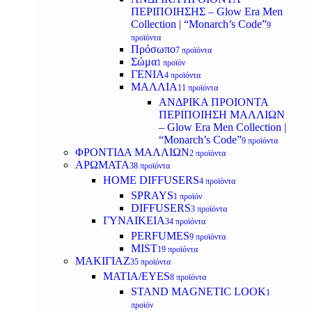
ΠΕΡΙΠΟΙΗΣΗΣ – Glow Era Men
Collection | “Monarch’s Code”
9
προϊόντα
Πρόσωπο
7 προϊόντα
Σώμα
1 προϊόν
ΓΕΝΙΑ
4 προϊόντα
ΜΑΛΛΙΑ
11 προϊόντα
ΑΝΔΡΙΚΑ ΠΡΟΙΟΝΤΑ
ΠΕΡΙΠΟΙΗΣΗ ΜΑΛΛΙΩΝ
– Glow Era Men Collection |
“Monarch’s Code”
9 προϊόντα
ΦΡΟΝΤΙΔΑ ΜΑΛΛΙΩΝ
2 προϊόντα
ΑΡΩΜΑΤΑ
38 προϊόντα
HOME DIFFUSERS
4 προϊόντα
SPRAYS
1 προϊόν
DIFFUSERS
3 προϊόντα
ΓΥΝΑΙΚΕΙΑ
34 προϊόντα
PERFUMES
9 προϊόντα
MIST
19 προϊόντα
ΜΑΚΙΓΙΑΖ
35 προϊόντα
ΜΑΤΙΑ/EYES
8 προϊόντα
STAND MAGNETIC LOOK
1
προϊόν