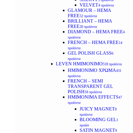
5 προϊόντα
VELVET
4 προϊόντα
GLAMOUR – HEMA
FREE
52 προϊόντα
BRILLIANT – HEMA
FREE
20 προϊόντα
DIAMOND – HEMA FREE
4
προϊόντα
FRENCH – HEMA FREE
14
προϊόντα
GEL POLISH GLASS
6
προϊόντα
LEVEN ΗΜΙΜΟΝΙΜΟ
518 προϊόντα
ΗΜΙΜΟΝΙΜΟ ΧΡΩΜΑ
431
προϊόντα
FRENCH – SEMI
TRANSPARENT GEL
POLISH
18 προϊόντα
HMIMONIMA EFFECTS
47
προϊόντα
JUICY MAGNET
8
προϊόντα
BLOOMING GEL
1
προϊόν
SATIN MAGNET
9