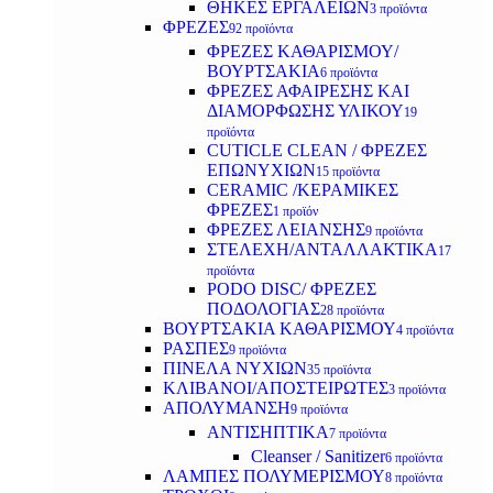
ΘΗΚΕΣ ΕΡΓΑΛΕΙΩΝ
3 προϊόντα
ΦΡΕΖΕΣ
92 προϊόντα
ΦΡΕΖΕΣ ΚΑΘΑΡΙΣΜΟΥ/
ΒΟΥΡΤΣΑΚΙΑ
6 προϊόντα
ΦΡΕΖΕΣ ΑΦΑΙΡΕΣΗΣ ΚΑΙ
ΔΙΑΜΟΡΦΩΣΗΣ ΥΛΙΚΟΥ
19
προϊόντα
CUTICLE CLEAN / ΦΡΕΖΕΣ
ΕΠΩΝΥΧΙΩΝ
15 προϊόντα
CERAMIC /ΚΕΡΑΜΙΚΕΣ
ΦΡΕΖΕΣ
1 προϊόν
ΦΡΕΖΕΣ ΛΕΙΑΝΣΗΣ
9 προϊόντα
ΣΤΕΛΕΧΗ/ΑΝΤΑΛΛΑΚΤΙΚΑ
17
προϊόντα
PODO DISC/ ΦΡΕΖΕΣ
ΠΟΔΟΛΟΓΙΑΣ
28 προϊόντα
ΒΟΥΡΤΣΑΚΙΑ ΚΑΘΑΡΙΣΜΟΥ
4 προϊόντα
ΡΑΣΠΕΣ
9 προϊόντα
ΠΙΝΕΛΑ ΝΥΧΙΩΝ
35 προϊόντα
ΚΛΙΒΑΝΟΙ/ΑΠΟΣΤΕΙΡΩΤΕΣ
3 προϊόντα
ΑΠΟΛΥΜΑΝΣΗ
9 προϊόντα
ΑΝΤΙΣΗΠΤΙΚΑ
7 προϊόντα
Cleanser / Sanitizer
6 προϊόντα
ΛΑΜΠΕΣ ΠΟΛΥΜΕΡΙΣΜΟΥ
8 προϊόντα