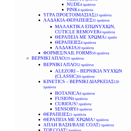
NUDE
4 προϊόντα
PINK
4 προϊόντα
ΥΓΡΑ ΠΡΟΕΤΟΙΜΑΣΙΑΣ
23 προϊόντα
ΛΑΔΑΚΙΑ-ΘΕΡΑΠΕΙΕΣ
31 προϊόντα
ΜΑΛΑΚΤΙΚΑ ΕΠΩΝΥΧΙΩΝ,
CUTICLE REMOVER
4 προϊόντα
ΘΕΡΑΠΕΙΑ ΜΕ ΧΡΩΜΑ
1 προϊόν
ΘΕΡΑΠΕΙΕΣ
4 προϊόντα
ΛΑΔΑΚΙΑ
20 προϊόντα
ΦΟΡΜΕΣ/NAIL FORMS
10 προϊόντα
ΒΕΡΝΙΚΙ ΑΠΛΟ
231 προϊόντα
ΒΕΡΝΙΚΙ ΑΠΛΟ
52 προϊόντα
ALEZORI – ΒΕΡΝΙΚΙΑ ΝΥΧΙΩΝ
(CLASSIC)
16 προϊόντα
KINETICS – ΒΕΡΝΙΚΙ ΔΙΑΡΚΕΙΑΣ
120
προϊόντα
BOTANICA
6 προϊόντα
FUSION
8 προϊόντα
CURIOUS
7 προϊόντα
SENSORY
8 προϊόντα
ΘΕΡΑΠΕΙΕΣ
11 προϊόντα
ΘΕΡΑΠΕΙΑ ΜΕ ΧΡΩΜΑ
7 προϊόντα
ΑΠΛΗ ΒΑΣΗ/BASE COAT
2 προϊόντα
TOP COAT
7 προϊόντα