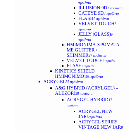
προϊόντα
ILLUSION 9D
7 προϊόντα
CATEYE 9D
7 προϊόντα
FLASH
5 προϊόντα
VELVET TOUCH
5
προϊόντα
JELLY (GLASS)
9
προϊόντα
ΗΜΙΜΟΝΙΜA ΧΡΩΜΑΤΑ
ΜΕ GLITTER /
SHIMMER
27 προϊόντα
VELVET TOUCH
1 προϊόν
FLASH
1 προϊόν
KINETICS SHIELD
ΗΜΙΜΟΝΙΜΟ
168 προϊόντα
ACRYGEL
57 προϊόντα
A&G HYBRID (ACRYLGEL) –
ALEZORI
29 προϊόντα
ACRYGEL HYBRID
17
προϊόντα
ACRYGEL NEW
JAR
8 προϊόντα
ACRYGEL SERIES
VINTAGE NEW JAR
9