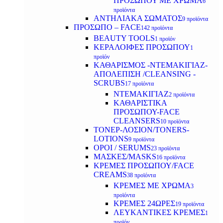
ΠΡΟΣΩΠΟΥ ΜΕ ΧΡΩΜΑ
6
προϊόντα
ΑΝΤΗΛΙΑΚΑ ΣΩΜΑΤΟΣ
9 προϊόντα
ΠΡΟΣΩΠΟ – FACE
142 προϊόντα
BEAUTY TOOLS
1 προϊόν
ΚΕΡΑΛΟΙΦΕΣ ΠΡΟΣΩΠΟΥ
1
προϊόν
ΚΑΘΑΡΙΣΜΟΣ -ΝΤΕΜΑΚΙΓΙΑΖ-
ΑΠΟΛΕΠΙΣΗ /CLEANSING -
SCRUBS
17 προϊόντα
ΝΤΕΜΑΚΙΓΙΑΖ
2 προϊόντα
ΚΑΘΑΡΙΣΤΙΚΑ
ΠΡΟΣΩΠΟΥ-FACE
CLEANSERS
10 προϊόντα
ΤΟΝΕΡ-ΛΟΣΙΟΝ/TONERS-
LOTIONS
9 προϊόντα
ΟΡΟΙ / SERUMS
23 προϊόντα
ΜΑΣΚΕΣ/MASKS
16 προϊόντα
ΚΡΕΜΕΣ ΠΡΟΣΩΠΟΥ/FACE
CREAMS
38 προϊόντα
ΚΡΕΜΕΣ ΜΕ ΧΡΩΜΑ
3
προϊόντα
ΚΡΕΜΕΣ 24ΩΡΕΣ
19 προϊόντα
ΛΕΥΚΑΝΤΙΚΕΣ ΚΡΕΜΕΣ
1
προϊόν