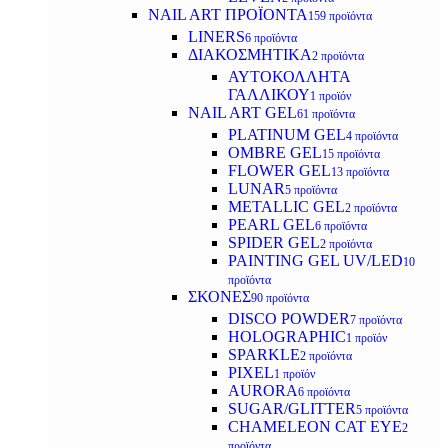
NAIL ART ΠΡΟΪΟΝΤΑ
159 προϊόντα
LINERS
6 προϊόντα
ΔΙΑΚΟΣΜΗΤΙΚΑ
2 προϊόντα
ΑΥΤΟΚΟΛΛΗΤΑ
ΓΑΛΛΙΚΟΥ
1 προϊόν
NAIL ART GEL
61 προϊόντα
PLATINUM GEL
4 προϊόντα
OMBRE GEL
15 προϊόντα
FLOWER GEL
13 προϊόντα
LUNAR
5 προϊόντα
METALLIC GEL
2 προϊόντα
PEARL GEL
6 προϊόντα
SPIDER GEL
2 προϊόντα
PAINTING GEL UV/LED
10
προϊόντα
ΣΚΟΝΕΣ
90 προϊόντα
DISCO POWDER
7 προϊόντα
HOLOGRAPHIC
1 προϊόν
SPARKLE
2 προϊόντα
PIXEL
1 προϊόν
AURORA
6 προϊόντα
SUGAR/GLITTER
5 προϊόντα
CHAMELEON CAT EYE
2
προϊόντα