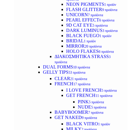
NEON PIGMENTS
1 προϊόν
FLASH GLITTER
9 προϊόντα
UNICORN
7 προϊόντα
PEARL EFFECT
6 προϊόντα
9D CAT EYE
5 προϊόντα
DARK LUMINUS
3 προϊόντα
BLACK FUEGO
1 προϊόν
BRIDAL
1 προϊόν
MIRROR
20 προϊόντα
HOLO FLAKES
6 προϊόντα
ΔΙΑΚΟΣΜΗΤΙΚΑ STRASS
3
προϊόντα
DUAL FORMS
10 προϊόντα
GELLY TIPS
53 προϊόντα
CLEAR
21 προϊόντα
FRENCH
17 προϊόντα
I LOVE FRENCH
5 προϊόντα
GET FRENCH
11 προϊόντα
PINK
5 προϊόντα
NUDE
5 προϊόντα
BABYBOOMER
7 προϊόντα
GET NAKED
9 προϊόντα
BLACK VITRO
1 προϊόν
MILKY
2 προϊόντα