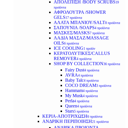
ΑΠΟΛΕΠΙΣΗ /BODY SCRUBS
19
προϊόντα
ΑΦΡΟΛΟΥΤΡΑ /SHOWER
GELS
17 προϊόντα
ΑΛΑΤΑ ΜΠΑΝΙΟΥ/SALT
8 προϊόντα
ΣΑΠΟΥΝΙΑ /SOAPS
4 προϊόντα
ΜΑΣΚΕΣ/MASKS
7 προϊόντα
ΛΑΔΙΑ ΜΑΣΑΖ/MASSAGE
OILS
6 προϊόντα
ICE COOLING
1 προϊόν
ΚΕΡΑΤΟΛΥΤΙΚΕΣ/CALLUS
REMOVER
4 προϊόντα
SHOP BY COLLECTION
36 προϊόντα
Fairy Dust
4 προϊόντα
AVRA
4 προϊόντα
Baby Talc
4 προϊόντα
COCO DREAM
3 προϊόντα
Hammam
4 προϊόντα
My Musk
4 προϊόντα
Perla
4 προϊόντα
Queen
4 προϊόντα
Stars
5 προϊόντα
ΚΕΡΙΑ-ΑΠΟΤΡΙΧΩΣΗ
6 προϊόντα
ΑΝΔΡΙΚΗ ΠΕΡΙΠΟΙΗΣΗ
21 προϊόντα
ΑΝΔΡΙΚΑ ΠΡΟΙΟΝΤΑ