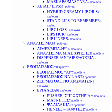
ΜΑΣΚΑΡΑ/MASCARA
7 προϊόντα
ΧΕΙΛΗ/ LIPS
26 προϊόντα
HYBRID CREAMY LIP OILS
4
προϊόντα
STAND LIPS TO REMEMBER
1
προϊόν
LIP GLOSS
9 προϊόντα
LIPSTICK
4 προϊόντα
LIP LINERS
2 προϊόντα
ΑΝΑΛΩΣΙΜΑ
93 προϊόντα
ΛΙΜΕΣ/ΜΠΑΦΕΡ
62 προϊόντα
ΑΝΑΛΩΣΙΜΑ ΜΙΑΣ ΧΡΗΣΗΣ
31 προϊόντα
DISPENSER /ΑΝΤΛΙΕΣ/ΔΟΧΕΙΑ
3
προϊόντα
ΕΞΟΠΛΙΣΜΟΣ
268 προϊόντα
ΕΞΟΠΛΙΣΜΟΣ "AI"
7 προϊόντα
ΕΞΟΠΛΙΣΜΟΣ NAIL ART
3 προϊόντα
ΔΕΙΓΜΑΤΟΛΟΓΙΟ ΧΡΩΜΑΤΩΝ
8
προϊόντα
ΕΡΓΑΛΕΙΑ
92 προϊόντα
PUSHER -ΣΠΡΩΧΤΗΡΙΑ
25 προϊόντα
ΜΑΓΝΗΤΕΣ
7 προϊόντα
ΨΑΛΙΔΑΚΙΑ
16 προϊόντα
ΠΕΝΣΕΣ – ΚΟΦΤΕΣ
27 προϊόντα