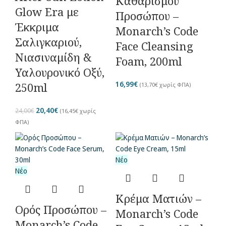
Καθαρισμού
Glow Era με
Προσώπου –
Έκκριμα
Monarch’s Code
Σαλιγκαριού,
Face Cleansing
Νιασιναμίδη &
Foam, 200ml
Υαλουρονικό Οξύ,
16,99
€
250ml
(
13,70
€
χωρίς ΦΠΑ)
20,40
€
24,00
€
(
16,45
€
χωρίς
ΦΠΑ)
Νέο
Νέο
Κρέμα Ματιών –
Ορός Προσώπου –
Monarch’s Code
Monarch’s Code