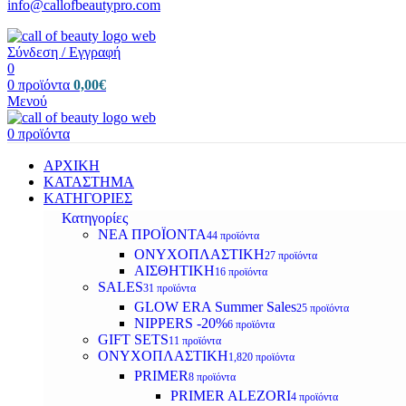
info@callofbeautypro.com
Σύνδεση / Εγγραφή
0
0
προϊόντα
0,00
€
Μενού
0
προϊόντα
ΑΡΧΙΚΗ
ΚΑΤΑΣΤΗΜΑ
ΚΑΤΗΓΟΡΙΕΣ
Κατηγορίες
ΝΕΑ ΠΡΟΪΟΝΤΑ
44 προϊόντα
ΟΝΥΧΟΠΛΑΣΤΙΚΗ
27 προϊόντα
ΑΙΣΘΗΤΙΚΗ
16 προϊόντα
SALES
31 προϊόντα
GLOW ERA Summer Sales
25 προϊόντα
NIPPERS -20%
6 προϊόντα
GIFT SETS
11 προϊόντα
ΟΝΥΧΟΠΛΑΣΤΙΚΗ
1,820 προϊόντα
PRIMER
8 προϊόντα
PRIMER ALEZORI
4 προϊόντα