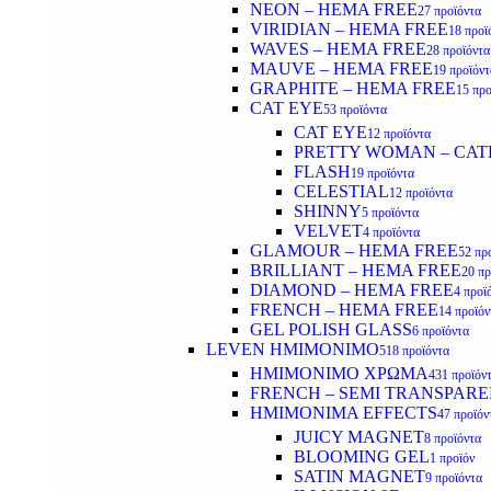
NEON – HEMA FREE
27 προϊόντα
VIRIDIAN – HEMA FREE
18 προϊ
WAVES – HEMA FREE
28 προϊόντα
MAUVE – HEMA FREE
19 προϊόντ
GRAPHITE – HEMA FREE
15 προ
CAT EYE
53 προϊόντα
CAT EYE
12 προϊόντα
PRETTY WOMAN – CAT
FLASH
19 προϊόντα
CELESTIAL
12 προϊόντα
SHINNY
5 προϊόντα
VELVET
4 προϊόντα
GLAMOUR – HEMA FREE
52 πρ
BRILLIANT – HEMA FREE
20 πρ
DIAMOND – HEMA FREE
4 προϊ
FRENCH – HEMA FREE
14 προϊόν
GEL POLISH GLASS
6 προϊόντα
LEVEN ΗΜΙΜΟΝΙΜΟ
518 προϊόντα
ΗΜΙΜΟΝΙΜΟ ΧΡΩΜΑ
431 προϊόν
FRENCH – SEMI TRANSPARE
HMIMONIMA EFFECTS
47 προϊόν
JUICY MAGNET
8 προϊόντα
BLOOMING GEL
1 προϊόν
SATIN MAGNET
9 προϊόντα