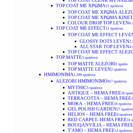
TOP COAT CLEAR MYNAILB
TOP COAT ΜΕ ΧΡΩΜΑ
11 προϊόντα
TOP COAT ΜΕ ΧΡΩΜΑ ALEZ
TOP COAT ΜΕ ΧΡΩΜΑ KINET
COLOUR DROP TOP LEVEN
6 
TOP COAT ΜΕ EFFECT
11 προϊόντα
TOP COAT ME EFFECT LEVE
GLOSSY DOTS LEVEN
2 
ALL STAR TOP LEVEN
4 
TOP COAT ME EFFECT ALEZ
TOP MATTE
3 προϊόντα
TOP MATTE ALEZORI
1 προϊόν
TOP MATTE LEVEN
2 προϊόντα
ΗΜΙΜΟΝΙΜΑ
1,109 προϊόντα
ALEZORI ΗΜΙΜΟΝΙΜΟ
417 προϊόντα
MYTHIC
5 προϊόντα
ANTIQUE – HEMA FREE
16 προϊ
TERRACOTTA – HEMA FREE
1
MOKA – HEMA FREE
16 προϊόντα
GEL POLISH GARDEN
27 προϊόντ
HELIOS – HEMA FREE
9 προϊόντα
RED CARPET- HEMA FREE
31 
BOUQANVILIA – HEMA FRE
T'AMO – HEMA FREE
13 προϊόντα