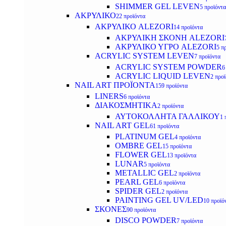
SHIMMER GEL LEVEN
5 προϊόντα
ΑΚΡΥΛΙΚΟ
22 προϊόντα
ΑΚΡΥΛΙΚΟ ALEZORI
14 προϊόντα
ΑΚΡΥΛΙΚΗ ΣΚΟΝΗ ALEZORI
ΑΚΡΥΛΙΚΟ ΥΓΡΟ ALEZORI
5 π
ACRYLIC SYSTEM LEVEN
7 προϊόντα
ACRYLIC SYSTEM POWDER
6
ACRYLIC LIQUID LEVEN
2 προ
NAIL ART ΠΡΟΪΟΝΤΑ
159 προϊόντα
LINERS
6 προϊόντα
ΔΙΑΚΟΣΜΗΤΙΚΑ
2 προϊόντα
ΑΥΤΟΚΟΛΛΗΤΑ ΓΑΛΛΙΚΟΥ
1 
NAIL ART GEL
61 προϊόντα
PLATINUM GEL
4 προϊόντα
OMBRE GEL
15 προϊόντα
FLOWER GEL
13 προϊόντα
LUNAR
5 προϊόντα
METALLIC GEL
2 προϊόντα
PEARL GEL
6 προϊόντα
SPIDER GEL
2 προϊόντα
PAINTING GEL UV/LED
10 προϊό
ΣΚΟΝΕΣ
90 προϊόντα
DISCO POWDER
7 προϊόντα