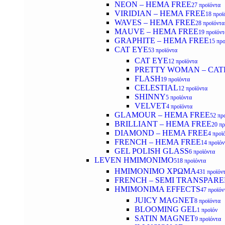
NEON – HEMA FREE
27 προϊόντα
VIRIDIAN – HEMA FREE
18 προϊ
WAVES – HEMA FREE
28 προϊόντα
MAUVE – HEMA FREE
19 προϊόντ
GRAPHITE – HEMA FREE
15 προ
CAT EYE
53 προϊόντα
CAT EYE
12 προϊόντα
PRETTY WOMAN – CAT
FLASH
19 προϊόντα
CELESTIAL
12 προϊόντα
SHINNY
5 προϊόντα
VELVET
4 προϊόντα
GLAMOUR – HEMA FREE
52 πρ
BRILLIANT – HEMA FREE
20 πρ
DIAMOND – HEMA FREE
4 προϊ
FRENCH – HEMA FREE
14 προϊόν
GEL POLISH GLASS
6 προϊόντα
LEVEN ΗΜΙΜΟΝΙΜΟ
518 προϊόντα
ΗΜΙΜΟΝΙΜΟ ΧΡΩΜΑ
431 προϊόν
FRENCH – SEMI TRANSPARE
HMIMONIMA EFFECTS
47 προϊόν
JUICY MAGNET
8 προϊόντα
BLOOMING GEL
1 προϊόν
SATIN MAGNET
9 προϊόντα