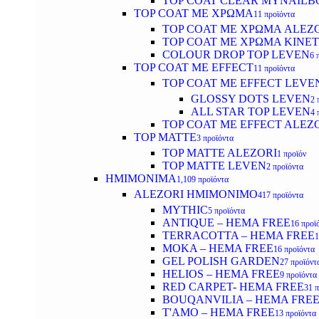
TOP COAT CLEAR MYNAILB
TOP COAT ΜΕ ΧΡΩΜΑ
11 προϊόντα
TOP COAT ΜΕ ΧΡΩΜΑ ALEZ
TOP COAT ΜΕ ΧΡΩΜΑ KINET
COLOUR DROP TOP LEVEN
6 
TOP COAT ΜΕ EFFECT
11 προϊόντα
TOP COAT ME EFFECT LEVE
GLOSSY DOTS LEVEN
2 
ALL STAR TOP LEVEN
4 
TOP COAT ME EFFECT ALEZ
TOP MATTE
3 προϊόντα
TOP MATTE ALEZORI
1 προϊόν
TOP MATTE LEVEN
2 προϊόντα
ΗΜΙΜΟΝΙΜΑ
1,109 προϊόντα
ALEZORI ΗΜΙΜΟΝΙΜΟ
417 προϊόντα
MYTHIC
5 προϊόντα
ANTIQUE – HEMA FREE
16 προϊ
TERRACOTTA – HEMA FREE
1
MOKA – HEMA FREE
16 προϊόντα
GEL POLISH GARDEN
27 προϊόντ
HELIOS – HEMA FREE
9 προϊόντα
RED CARPET- HEMA FREE
31 
BOUQANVILIA – HEMA FRE
T'AMO – HEMA FREE
13 προϊόντα