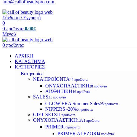
info@callofbeautypro.com
Σύνδεση / Εγγραφή
0
0
προϊόντα
0,00
€
Μενού
0
προϊόντα
ΑΡΧΙΚΗ
ΚΑΤΑΣΤΗΜΑ
ΚΑΤΗΓΟΡΙΕΣ
Κατηγορίες
ΝΕΑ ΠΡΟΪΟΝΤΑ
44 προϊόντα
ΟΝΥΧΟΠΛΑΣΤΙΚΗ
28 προϊόντα
ΑΙΣΘΗΤΙΚΗ
16 προϊόντα
SALES
31 προϊόντα
GLOW ERA Summer Sales
25 προϊόντα
NIPPERS -20%
6 προϊόντα
GIFT SETS
11 προϊόντα
ΟΝΥΧΟΠΛΑΣΤΙΚΗ
1,821 προϊόντα
PRIMER
8 προϊόντα
PRIMER ALEZORI
4 προϊόντα