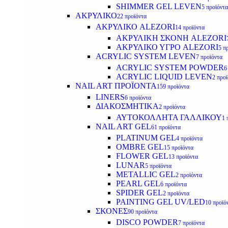
SHIMMER GEL LEVEN
5 προϊόντα
ΑΚΡΥΛΙΚΟ
22 προϊόντα
ΑΚΡΥΛΙΚΟ ALEZORI
14 προϊόντα
ΑΚΡΥΛΙΚΗ ΣΚΟΝΗ ALEZORI
ΑΚΡΥΛΙΚΟ ΥΓΡΟ ALEZORI
5 π
ACRYLIC SYSTEM LEVEN
7 προϊόντα
ACRYLIC SYSTEM POWDER
6
ACRYLIC LIQUID LEVEN
2 προ
NAIL ART ΠΡΟΪΟΝΤΑ
159 προϊόντα
LINERS
6 προϊόντα
ΔΙΑΚΟΣΜΗΤΙΚΑ
2 προϊόντα
ΑΥΤΟΚΟΛΛΗΤΑ ΓΑΛΛΙΚΟΥ
1 
NAIL ART GEL
61 προϊόντα
PLATINUM GEL
4 προϊόντα
OMBRE GEL
15 προϊόντα
FLOWER GEL
13 προϊόντα
LUNAR
5 προϊόντα
METALLIC GEL
2 προϊόντα
PEARL GEL
6 προϊόντα
SPIDER GEL
2 προϊόντα
PAINTING GEL UV/LED
10 προϊό
ΣΚΟΝΕΣ
90 προϊόντα
DISCO POWDER
7 προϊόντα