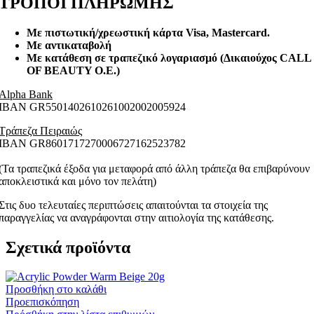
ΤΡΟΠΟΙ ΠΛΗΡΩΜΗΣ
Με πιστωτική/χρεωστική κάρτα Visa
, Mastercard.
Με αντικαταβολή
Με κατάθεση σε τραπεζικό λογαριασμό (Δικαιούχος CALL
OF BEAUTY O.E.)
Alpha Bank
ΙΒΑΝ GR5501402610261002002005924
Τράπεζα Πειραιώς
ΙΒΑΝ GR8601717270006727162523782
(Τα τραπεζικά έξοδα για μεταφορά από άλλη τράπεζα θα επιβαρύνουν
αποκλειστικά και μόνο τον πελάτη)
Στις δυο τελευταίες περιπτώσεις απαιτούνται τα στοιχεία της
παραγγελίας να αναγράφονται στην αιτιολογία της κατάθεσης.
Σχετικά προϊόντα
Προσθήκη στο καλάθι
Προεπισκόπηση