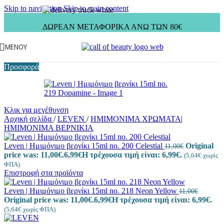
Skip to navigation
Skip to main content
ΔΩΡΕΑΝ ΜΕΤΑΦΟΡΙΚΑ ΑΝΩ ΤΩΝ 80€
ΜΕΝΟΎ
Προσφορά
Κλικ για μεγέθυνση
Αρχική σελίδα
/
LEVEN
/
ΗΜΙΜΟΝΙΜΑ ΧΡΩΜΑΤΑ|
ΗΜΙΜΟΝΙΜΑ ΒΕΡΝΙΚΙΑ
Leven | Ημιμόνιμο βερνίκι 15ml no. 200 Celestial
Original
11,00
€
price was: 11,00€.
6,99
€
Η τρέχουσα τιμή είναι: 6,99€.
(
5,64
€
χωρίς
ΦΠΑ)
Επιστροφή στα προϊόντα
Leven | Ημιμόνιμο βερνίκι 15ml no. 218 Neon Yellow
11,00
€
Original price was: 11,00€.
6,99
€
Η τρέχουσα τιμή είναι: 6,99€.
(
5,64
€
χωρίς ΦΠΑ)