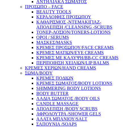
ΑΝΤΗΛΙΑΚΑ ΣΩΜΑΤΟΣ
ΠΡΟΣΩΠΟ – FACE
BEAUTY TOOLS
ΚΕΡΑΛΟΙΦΕΣ ΠΡΟΣΩΠΟΥ
ΚΑΘΑΡΙΣΜΟΣ -ΝΤΕΜΑΚΙΓΙΑΖ-
ΑΠΟΛΕΠΙΣΗ /CLEANSING -SCRUBS
ΤΟΝΕΡ-ΛΟΣΙΟΝ/TONERS-LOTIONS
ΟΡΟΙ / SERUMS
ΜΑΣΚΕΣ/MASKS
ΚΡΕΜΕΣ ΠΡΟΣΩΠΟΥ/FACE CREAMS
ΚΡΕΜΕΣ ΜΑΤΙΩΝ/EYE CREAMS
ΚΡΕΜΕΣ ΜΕ ΚΑΛΥΨΗ/BB-CC CREAMS
ΠΕΡΙΠΟΙΗΣΗ ΧΕΙΛΙΩΝ/LIP BALMS
ΚΡΕΜΕΣ ΧΕΡΙΩΝ/HAND CREAMS
ΣΩΜΑ/BODY
ΚΡΕΜΕΣ ΠΟΔΙΩΝ
ΚΡΕΜΕΣ ΣΩΜΑΤΟΣ/BODY LOTIONS
SHIMMERING BODY LOTIONS
BODY BUTTER
ΛΑΔΙΑ ΣΩΜΑΤΟΣ /BODY OILS
CANDLE MASSAGE
ΑΠΟΛΕΠΙΣΗ /BODY SCRUBS
ΑΦΡΟΛΟΥΤΡΑ /SHOWER GELS
ΑΛΑΤΑ ΜΠΑΝΙΟΥ/SALT
ΣΑΠΟΥΝΙΑ /SOAPS