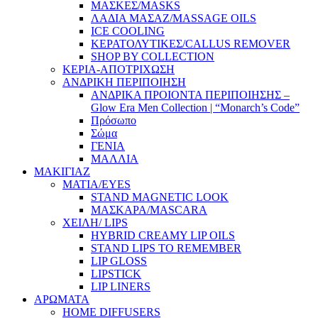
ΜΑΣΚΕΣ/MASKS
ΛΑΔΙΑ ΜΑΣΑΖ/MASSAGE OILS
ICE COOLING
ΚΕΡΑΤΟΛΥΤΙΚΕΣ/CALLUS REMOVER
SHOP BY COLLECTION
ΚΕΡΙΑ-ΑΠΟΤΡΙΧΩΣΗ
ΑΝΔΡΙΚΗ ΠΕΡΙΠΟΙΗΣΗ
ΑΝΔΡΙΚΑ ΠΡΟΙΟΝΤΑ ΠΕΡΙΠΟΙΗΣΗΣ –
Glow Era Men Collection | “Monarch’s Code”
Πρόσωπο
Σώμα
ΓΕΝΙΑ
ΜΑΛΛΙΑ
ΜΑΚΙΓΙΑΖ
ΜΑΤΙΑ/EYES
STAND MAGNETIC LOOK
ΜΑΣΚΑΡΑ/MASCARA
ΧΕΙΛΗ/ LIPS
HYBRID CREAMY LIP OILS
STAND LIPS TO REMEMBER
LIP GLOSS
LIPSTICK
LIP LINERS
ΑΡΩΜΑΤΑ
HOME DIFFUSERS