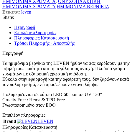
ΗΜΙΜΟΝΙΜΑ ΧΡΩΜΑΤΑ
,
ΟΝΥΧΟΠΛΑΣΤΙΚΗ
,
ΗΜΙΜΟΝΙΜΑ ΧΡΩΜΑΤΑ|ΗΜΙΜΟΝΙΜΑ ΒΕΡΝΙΚΙΑ
Ετικέτα:
leven
Share:
Περιγραφή
Επιπλέον πληροφορίες
Πληροφορίες Κατασκευαστή
Τρόποι Πληρωμής - Αποστολής
Περιγραφή
Τα ημιμόνιμα βερνίκια της LEVEN ήρθαν να σας κερδίσουν με την
υψηλή τους ποιότητα και τη μεγάλη τους αντοχή. Πλούσια γκάμα
χρωμάτων με εξαιρετική χρωστική απόδοση.
Εύκολα στην εφαρμογή και την αφαίρεση τους, δεν ζαρώνουν κατά
τον πολυμερισμό, ενώ προσφέρουν έντονη λάμψη.
Πολυμερίζονται σε λάμπα LED 60” και σε UV 120”
Cruelty Free / Hema & TPO Free
Γνωστοποιημένο στον ΕΟΦ
Επιπλέον πληροφορίες
Brand
LEVEN
Πληροφορίες Κατασκευαστή