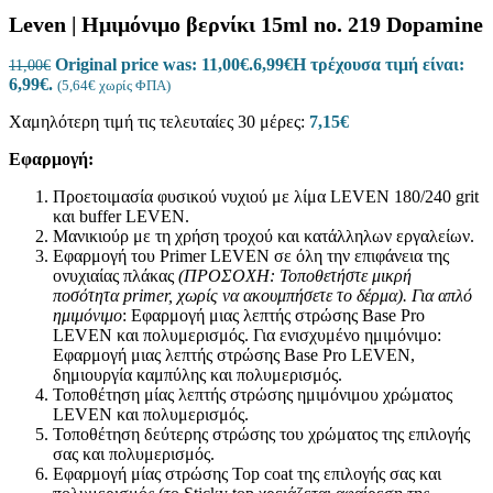
Leven | Ημιμόνιμο βερνίκι 15ml no. 219 Dopamine
Original price was: 11,00€.
6,99
€
Η τρέχουσα τιμή είναι:
11,00
€
6,99€.
(
5,64
€
χωρίς ΦΠΑ)
Χαμηλότερη τιμή τις τελευταίες 30 μέρες:
7,15
€
Εφαρμογή:
Προετοιμασία φυσικού νυχιού με λίμα LEVEN 180/240 grit
και buffer LEVEN.
Μανικιούρ με τη χρήση τροχού και κατάλληλων εργαλείων.
Εφαρμογή του Primer LEVEN σε όλη την επιφάνεια της
ονυχιαίας πλάκας
(ΠΡΟΣΟΧΗ: Τοποθετήστε μικρή
ποσότητα
primer
, χωρίς να ακουμπήσετε το δέρμα).
Για απλό
ημιμόνιμο
: Εφαρμογή μιας λεπτής στρώσης Base Pro
LEVEN και πολυμερισμός. Για ενισχυμένο ημιμόνιμο:
Εφαρμογή μιας λεπτής στρώσης Base Pro LEVEN,
δημιουργία καμπύλης και πολυμερισμός.
Τοποθέτηση μίας λεπτής στρώσης ημιμόνιμου χρώματος
LEVEN και πολυμερισμός.
Τοποθέτηση δεύτερης στρώσης του χρώματος της επιλογής
σας και πολυμερισμός.
Εφαρμογή μίας στρώσης Top coat της επιλογής σας και