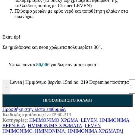
πολυμερισμός (το Sticky top χρειάζεται αφαίρεση της
κολλώδους ουσίας με Cleaner LEVEN).
Πλύσιμο χεριών με κρύο νερό και τοποθέτηση ελαίων στα
επωνύχια.
Extra tip!
Σε ημιδιάφανα και neon χρώματα πολυμερίστε 30”.
Υπολείπονται
80,00
€
για δωρεάν μεταφορικά!
Leven | Ημιμόνιμο βερνίκι 15ml no. 219 Dopamine ποσότητα
-
ΠΡΟΣΘΉΚΗ ΣΤΟ ΚΑΛΆΘΙ
Πρόσθήκη στην λίστα επιθυμιών
Κωδικός προϊόντος:
lv-00960-219
Κατηγορίες:
ΗΜΙΜΟΝΙΜΟ ΧΡΩΜΑ
,
LEVEN
,
ΗΜΙΜΟΝΙΜΑ
ΒΕΡΝΙΚΙΑ
,
ΗΜΙΜΟΝΙΜΑ ΧΡΩΜΑΤΑ
,
LEVEN
ΗΜΙΜΟΝΙΜΟ
,
ΗΜΙΜΟΝΙΜΑ
,
ΗΜΙΜΟΝΙΜΑ ΧΡΩΜΑΤΑ|