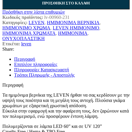
ΠΡΟΣΘΉΚΗ ΣΤΟ ΚΑΛΆΘΙ
Πρόσθήκη στην λίστα επιθυμιών
Κωδικός προϊόντος:
lv-00960-231
Κατηγορίες:
LEVEN
,
ΗΜΙΜΟΝΙΜΑ ΒΕΡΝΙΚΙΑ
,
ΗΜΙΜΟΝΙΜΟ ΧΡΩΜΑ
,
LEVEN ΗΜΙΜΟΝΙΜΟ
,
ΗΜΙΜΟΝΙΜΑ ΧΡΩΜΑΤΑ
,
ΗΜΙΜΟΝΙΜΑ
,
ΟΝΥΧΟΠΛΑΣΤΙΚΗ
Ετικέτα:
leven
Share:
Περιγραφή
Επιπλέον πληροφορίες
Πληροφορίες Κατασκευαστή
Τρόποι Πληρωμής - Αποστολής
Περιγραφή
Τα ημιμόνιμα βερνίκια της LEVEN ήρθαν να σας κερδίσουν με την
υψηλή τους ποιότητα και τη μεγάλη τους αντοχή. Πλούσια γκάμα
χρωμάτων με εξαιρετική χρωστική απόδοση.
Εύκολα στην εφαρμογή και την αφαίρεση τους, δεν ζαρώνουν κατά
τον πολυμερισμό, ενώ προσφέρουν έντονη λάμψη.
Πολυμερίζονται σε λάμπα LED 60” και σε UV 120”
Cruelty Free / Hema & TPO Free