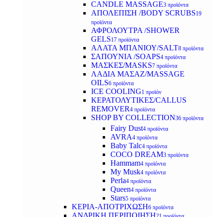
CANDLE MASSAGE
3 προϊόντα
ΑΠΟΛΕΠΙΣΗ /BODY SCRUBS
19
προϊόντα
ΑΦΡΟΛΟΥΤΡΑ /SHOWER
GELS
17 προϊόντα
ΑΛΑΤΑ ΜΠΑΝΙΟΥ/SALT
8 προϊόντα
ΣΑΠΟΥΝΙΑ /SOAPS
4 προϊόντα
ΜΑΣΚΕΣ/MASKS
7 προϊόντα
ΛΑΔΙΑ ΜΑΣΑΖ/MASSAGE
OILS
6 προϊόντα
ICE COOLING
1 προϊόν
ΚΕΡΑΤΟΛΥΤΙΚΕΣ/CALLUS
REMOVER
4 προϊόντα
SHOP BY COLLECTION
36 προϊόντα
Fairy Dust
4 προϊόντα
AVRA
4 προϊόντα
Baby Talc
4 προϊόντα
COCO DREAM
3 προϊόντα
Hammam
4 προϊόντα
My Musk
4 προϊόντα
Perla
4 προϊόντα
Queen
4 προϊόντα
Stars
5 προϊόντα
ΚΕΡΙΑ-ΑΠΟΤΡΙΧΩΣΗ
6 προϊόντα
ΑΝΔΡΙΚΗ ΠΕΡΙΠΟΙΗΣΗ
21 προϊόντα