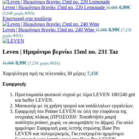
Leven | Ημιμόνιμο βερνίκι 15ml no. 220 Lemonade
6,99
€
11,00
€
(
5,64
€
χωρίς ΦΠΑ)
Επιστροφή στα προϊόντα
Leven | Ημιμόνιμο βερνίκι 15ml no. 240 Wine
8,99
€
11,00
€
(
7,25
€
χωρίς ΦΠΑ)
Leven | Ημιμόνιμο βερνίκι 15ml no. 231 Taz
8,99
€
11,00
€
(
7,25
€
χωρίς ΦΠΑ)
Χαμηλότερη τιμή τις τελευταίες 30 μέρες:
7,15
€
Εφαρμογή:
Προετοιμασία φυσικού νυχιού με λίμα LEVEN 180/240 grit
και buffer LEVEN.
Μανικιούρ με τη χρήση τροχού και κατάλληλων εργαλείων.
Εφαρμογή του Primer LEVEN σε όλη την επιφάνεια της
ονυχιαίας πλάκας
(ΠΡΟΣΟΧΗ: Τοποθετήστε μικρή
ποσότητα
primer
, χωρίς να ακουμπήσετε το δέρμα).
Για απλό
ημιμόνιμο
: Εφαρμογή μιας λεπτής στρώσης Base Pro
LEVEN και πολυμερισμός. Για ενισχυμένο ημιμόνιμο: