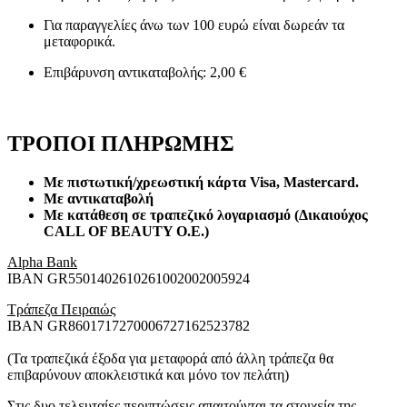
Για παραγγελίες άνω των 100 ευρώ είναι δωρεάν τα
μεταφορικά.
Επιβάρυνση αντικαταβολής: 2,00 €
ΤΡΟΠΟΙ ΠΛΗΡΩΜΗΣ
Με πιστωτική/χρεωστική κάρτα Visa
, Mastercard.
Με αντικαταβολή
Με κατάθεση σε τραπεζικό λογαριασμό (Δικαιούχος
CALL OF BEAUTY O.E.)
Alpha Bank
ΙΒΑΝ GR5501402610261002002005924
Τράπεζα Πειραιώς
ΙΒΑΝ GR8601717270006727162523782
(Τα τραπεζικά έξοδα για μεταφορά από άλλη τράπεζα θα
επιβαρύνουν αποκλειστικά και μόνο τον πελάτη)
Στις δυο τελευταίες περιπτώσεις απαιτούνται τα στοιχεία της