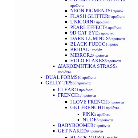
2
προϊόντα
NEON PIGMENTS
1 προϊόν
FLASH GLITTER
9 προϊόντα
UNICORN
7 προϊόντα
PEARL EFFECT
6 προϊόντα
9D CAT EYE
5 προϊόντα
DARK LUMINUS
3 προϊόντα
BLACK FUEGO
1 προϊόν
BRIDAL
1 προϊόν
MIRROR
20 προϊόντα
HOLO FLAKES
6 προϊόντα
ΔΙΑΚΟΣΜΗΤΙΚΑ STRASS
3
προϊόντα
DUAL FORMS
10 προϊόντα
GELLY TIPS
53 προϊόντα
CLEAR
21 προϊόντα
FRENCH
17 προϊόντα
I LOVE FRENCH
5 προϊόντα
GET FRENCH
11 προϊόντα
PINK
5 προϊόντα
NUDE
5 προϊόντα
BABYBOOMER
7 προϊόντα
GET NAKED
9 προϊόντα
BLACK VITRO