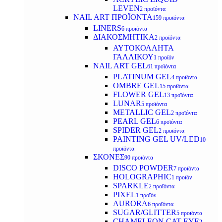
LEVEN
2 προϊόντα
NAIL ART ΠΡΟΪΟΝΤΑ
159 προϊόντα
LINERS
6 προϊόντα
ΔΙΑΚΟΣΜΗΤΙΚΑ
2 προϊόντα
ΑΥΤΟΚΟΛΛΗΤΑ
ΓΑΛΛΙΚΟΥ
1 προϊόν
NAIL ART GEL
61 προϊόντα
PLATINUM GEL
4 προϊόντα
OMBRE GEL
15 προϊόντα
FLOWER GEL
13 προϊόντα
LUNAR
5 προϊόντα
METALLIC GEL
2 προϊόντα
PEARL GEL
6 προϊόντα
SPIDER GEL
2 προϊόντα
PAINTING GEL UV/LED
10
προϊόντα
ΣΚΟΝΕΣ
90 προϊόντα
DISCO POWDER
7 προϊόντα
HOLOGRAPHIC
1 προϊόν
SPARKLE
2 προϊόντα
PIXEL
1 προϊόν
AURORA
6 προϊόντα
SUGAR/GLITTER
5 προϊόντα
CHAMELEON CAT EYE