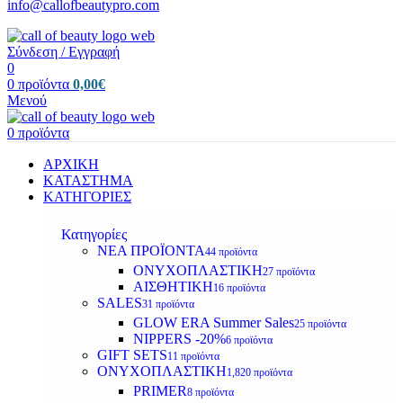
info@callofbeautypro.com
Σύνδεση / Εγγραφή
0
0
προϊόντα
0,00
€
Μενού
0
προϊόντα
ΑΡΧΙΚΗ
ΚΑΤΑΣΤΗΜΑ
ΚΑΤΗΓΟΡΙΕΣ
Κατηγορίες
ΝΕΑ ΠΡΟΪΟΝΤΑ
44 προϊόντα
ΟΝΥΧΟΠΛΑΣΤΙΚΗ
27 προϊόντα
ΑΙΣΘΗΤΙΚΗ
16 προϊόντα
SALES
31 προϊόντα
GLOW ERA Summer Sales
25 προϊόντα
NIPPERS -20%
6 προϊόντα
GIFT SETS
11 προϊόντα
ΟΝΥΧΟΠΛΑΣΤΙΚΗ
1,820 προϊόντα
PRIMER
8 προϊόντα