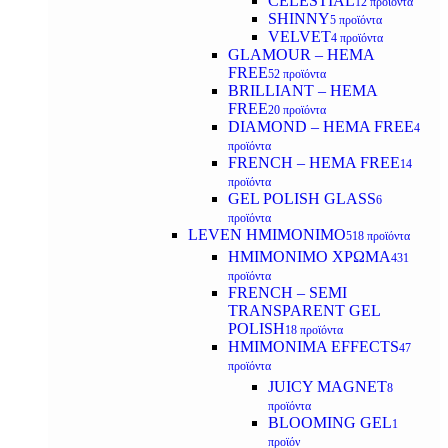
CELESTIAL
12 προϊόντα
SHINNY
5 προϊόντα
VELVET
4 προϊόντα
GLAMOUR – HEMA
FREE
52 προϊόντα
BRILLIANT – HEMA
FREE
20 προϊόντα
DIAMOND – HEMA FREE
4
προϊόντα
FRENCH – HEMA FREE
14
προϊόντα
GEL POLISH GLASS
6
προϊόντα
LEVEN ΗΜΙΜΟΝΙΜΟ
518 προϊόντα
ΗΜΙΜΟΝΙΜΟ ΧΡΩΜΑ
431
προϊόντα
FRENCH – SEMI
TRANSPARENT GEL
POLISH
18 προϊόντα
HMIMONIMA EFFECTS
47
προϊόντα
JUICY MAGNET
8
προϊόντα
BLOOMING GEL
1
προϊόν