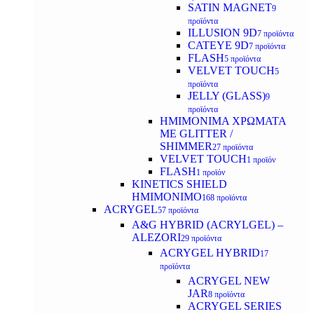
SATIN MAGNET
9
προϊόντα
ILLUSION 9D
7 προϊόντα
CATEYE 9D
7 προϊόντα
FLASH
5 προϊόντα
VELVET TOUCH
5
προϊόντα
JELLY (GLASS)
9
προϊόντα
ΗΜΙΜΟΝΙΜA ΧΡΩΜΑΤΑ
ΜΕ GLITTER /
SHIMMER
27 προϊόντα
VELVET TOUCH
1 προϊόν
FLASH
1 προϊόν
KINETICS SHIELD
ΗΜΙΜΟΝΙΜΟ
168 προϊόντα
ACRYGEL
57 προϊόντα
A&G HYBRID (ACRYLGEL) –
ALEZORI
29 προϊόντα
ACRYGEL HYBRID
17
προϊόντα
ACRYGEL NEW
JAR
8 προϊόντα
ACRYGEL SERIES