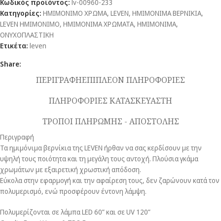
Κωδικός προϊόντος:
lv-00960-233
Κατηγορίες:
ΗΜΙΜΟΝΙΜΟ ΧΡΩΜΑ
,
LEVEN
,
ΗΜΙΜΟΝΙΜΑ ΒΕΡΝΙΚΙΑ
,
LEVEN ΗΜΙΜΟΝΙΜΟ
,
ΗΜΙΜΟΝΙΜΑ ΧΡΩΜΑΤΑ
,
ΗΜΙΜΟΝΙΜΑ
,
ΟΝΥΧΟΠΛΑΣΤΙΚΗ
Ετικέτα:
leven
Share:
ΠΕΡΙΓΡΑΦΗ
ΕΠΙΠΛΕΟΝ ΠΛΗΡΟΦΟΡΙΕΣ
ΠΛΗΡΟΦΟΡΙΕΣ ΚΑΤΑΣΚΕΥΑΣΤΗ
ΤΡΟΠΟΙ ΠΛΗΡΩΜΗΣ - ΑΠΟΣΤΟΛΗΣ
Περιγραφή
Τα ημιμόνιμα βερνίκια της LEVEN ήρθαν να σας κερδίσουν με την
υψηλή τους ποιότητα και τη μεγάλη τους αντοχή. Πλούσια γκάμα
χρωμάτων με εξαιρετική χρωστική απόδοση.
Εύκολα στην εφαρμογή και την αφαίρεση τους, δεν ζαρώνουν κατά τον
πολυμερισμό, ενώ προσφέρουν έντονη λάμψη.
Πολυμερίζονται σε λάμπα LED 60” και σε UV 120”