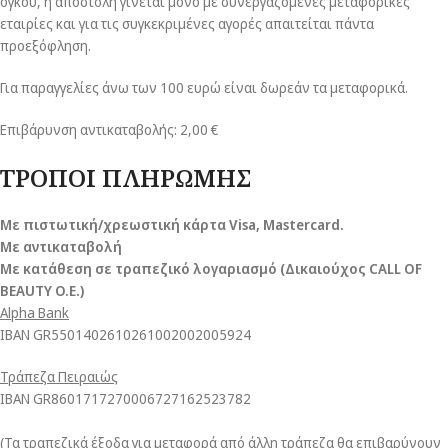
όγκου, η αποστολή γίνεται μόνο με συνεργαζόμενες μεταφορικές
εταιρίες και για τις συγκεκριμένες αγορές απαιτείται πάντα
προεξόφληση.
Για παραγγελίες άνω των 100 ευρώ είναι δωρεάν τα μεταφορικά.
Επιβάρυνση αντικαταβολής: 2,00 €
ΤΡΟΠΟΙ ΠΛΗΡΩΜΗΣ
Με πιστωτική/χρεωστική κάρτα Visa
, Mastercard.
Με αντικαταβολή
Με κατάθεση σε τραπεζικό λογαριασμό (Δικαιούχος CALL OF
BEAUTY O.E.)
Alpha Bank
ΙΒΑΝ GR5501402610261002002005924
Τράπεζα Πειραιώς
ΙΒΑΝ GR8601717270006727162523782
(Τα τραπεζικά έξοδα για μεταφορά από άλλη τράπεζα θα επιβαρύνουν