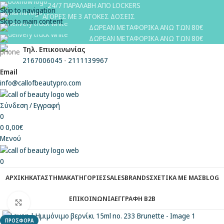
24/7 ΠΑΡΑΛΑΒΗ ΑΠΟ LOCKERS
Skip to navigation
ΑΓΟΡΕΣ ΜΕ 3 ΑΤΟΚΕΣ ΔΟΣΕΙΣ
Skip to main content
ΔΩΡΕΑΝ ΜΕΤΑΦΟΡΙΚΑ ΑΝΩ ΤΩΝ 80€
ΔΩΡΕΑΝ ΜΕΤΑΦΟΡΙΚΑ ΑΝΩ ΤΩΝ 80€
Τηλ. Επικοινωνίας
2167006045
-
2111139967
Email
info@callofbeautypro.com
Σύνδεση / Εγγραφή
0
0
0,00
€
Μενού
0
ΑΡΧΙΚΗ
ΚΑΤΑΣΤΗΜΑ
ΚΑΤΗΓΟΡΙΕΣ
SALES
BRANDS
ΣΧΕΤΙΚΑ ΜΕ ΜΑΣ
BLOG
ΕΠΙΚΟΙΝΩΝΙΑ
ΕΓΓΡΑΦΗ Β2Β
Κλικ για μεγέθυνση
ΠΡΟΣΦΟΡΑ