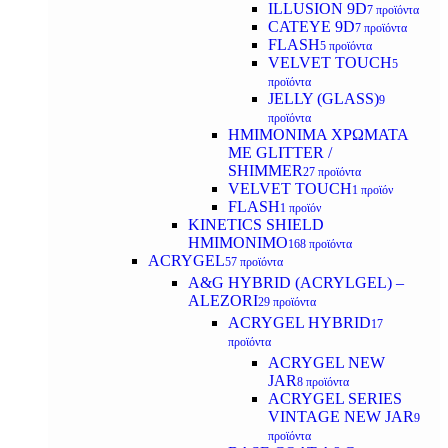
ILLUSION 9D
7 προϊόντα
CATEYE 9D
7 προϊόντα
FLASH
5 προϊόντα
VELVET TOUCH
5
προϊόντα
JELLY (GLASS)
9
προϊόντα
ΗΜΙΜΟΝΙΜA ΧΡΩΜΑΤΑ
ΜΕ GLITTER /
SHIMMER
27 προϊόντα
VELVET TOUCH
1 προϊόν
FLASH
1 προϊόν
KINETICS SHIELD
ΗΜΙΜΟΝΙΜΟ
168 προϊόντα
ACRYGEL
57 προϊόντα
A&G HYBRID (ACRYLGEL) –
ALEZORI
29 προϊόντα
ACRYGEL HYBRID
17
προϊόντα
ACRYGEL NEW
JAR
8 προϊόντα
ACRYGEL SERIES
VINTAGE NEW JAR
9
προϊόντα