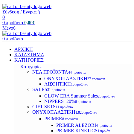
Σύνδεση / Εγγραφή
0
0
προϊόντα
0,00
€
Μενού
0
προϊόντα
ΑΡΧΙΚΗ
ΚΑΤΑΣΤΗΜΑ
ΚΑΤΗΓΟΡΙΕΣ
Κατηγορίες
ΝΕΑ ΠΡΟΪΟΝΤΑ
44 προϊόντα
ΟΝΥΧΟΠΛΑΣΤΙΚΗ
27 προϊόντα
ΑΙΣΘΗΤΙΚΗ
16 προϊόντα
SALES
31 προϊόντα
GLOW ERA Summer Sales
25 προϊόντα
NIPPERS -20%
6 προϊόντα
GIFT SETS
11 προϊόντα
ΟΝΥΧΟΠΛΑΣΤΙΚΗ
1,820 προϊόντα
PRIMER
8 προϊόντα
PRIMER ALEZORI
4 προϊόντα
PRIMER KINETICS
1 προϊόν