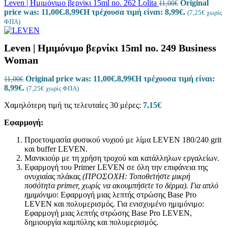
Leven | Ημιμόνιμο βερνίκι 15ml no. 262 Lolita
Original
11,00
€
price was: 11,00€.
8,99
€
Η τρέχουσα τιμή είναι: 8,99€.
(
7,25
€
χωρίς
ΦΠΑ)
Leven | Ημιμόνιμο βερνίκι 15ml no. 249 Business
Woman
Original price was: 11,00€.
8,99
€
Η τρέχουσα τιμή είναι:
11,00
€
8,99€.
(
7,25
€
χωρίς ΦΠΑ)
Χαμηλότερη τιμή τις τελευταίες 30 μέρες:
7,15
€
Εφαρμογή:
Προετοιμασία φυσικού νυχιού με λίμα LEVEN 180/240 grit
και buffer LEVEN.
Μανικιούρ με τη χρήση τροχού και κατάλληλων εργαλείων.
Εφαρμογή του Primer LEVEN σε όλη την επιφάνεια της
ονυχιαίας πλάκας
(ΠΡΟΣΟΧΗ: Τοποθετήστε μικρή
ποσότητα
primer
, χωρίς να ακουμπήσετε το δέρμα).
Για απλό
ημιμόνιμο
: Εφαρμογή μιας λεπτής στρώσης Base Pro
LEVEN και πολυμερισμός. Για ενισχυμένο ημιμόνιμο:
Εφαρμογή μιας λεπτής στρώσης Base Pro LEVEN,
δημιουργία καμπύλης και πολυμερισμός.