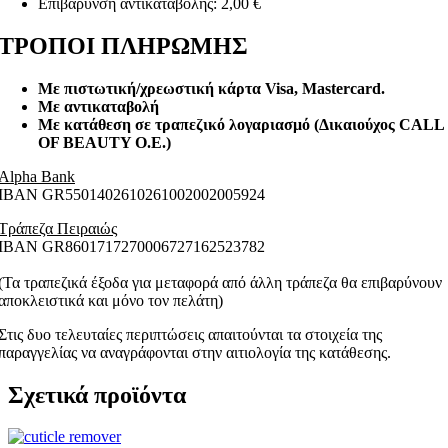
Επιβάρυνση αντικαταβολής: 2,00 €
ΤΡΟΠΟΙ ΠΛΗΡΩΜΗΣ
Με πιστωτική/χρεωστική κάρτα Visa
, Mastercard.
Με αντικαταβολή
Με κατάθεση σε τραπεζικό λογαριασμό (Δικαιούχος CALL
OF BEAUTY O.E.)
Alpha Bank
ΙΒΑΝ GR5501402610261002002005924
Τράπεζα Πειραιώς
ΙΒΑΝ GR8601717270006727162523782
(Τα τραπεζικά έξοδα για μεταφορά από άλλη τράπεζα θα επιβαρύνουν
αποκλειστικά και μόνο τον πελάτη)
Στις δυο τελευταίες περιπτώσεις απαιτούνται τα στοιχεία της
παραγγελίας να αναγράφονται στην αιτιολογία της κατάθεσης.
Σχετικά προϊόντα