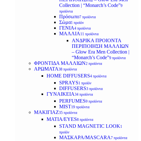
Collection | “Monarch’s Code”
9
προϊόντα
Πρόσωπο
7 προϊόντα
Σώμα
1 προϊόν
ΓΕΝΙΑ
4 προϊόντα
ΜΑΛΛΙΑ
11 προϊόντα
ΑΝΔΡΙΚΑ ΠΡΟΙΟΝΤΑ
ΠΕΡΙΠΟΙΗΣΗ ΜΑΛΛΙΩΝ
– Glow Era Men Collection |
“Monarch’s Code”
9 προϊόντα
ΦΡΟΝΤΙΔΑ ΜΑΛΛΙΩΝ
2 προϊόντα
ΑΡΩΜΑΤΑ
38 προϊόντα
HOME DIFFUSERS
4 προϊόντα
SPRAYS
1 προϊόν
DIFFUSERS
3 προϊόντα
ΓΥΝΑΙΚΕΙΑ
34 προϊόντα
PERFUMES
9 προϊόντα
MIST
19 προϊόντα
ΜΑΚΙΓΙΑΖ
35 προϊόντα
ΜΑΤΙΑ/EYES
8 προϊόντα
STAND MAGNETIC LOOK
1
προϊόν
ΜΑΣΚΑΡΑ/MASCARA
7 προϊόντα