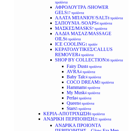
προϊόντα
ΑΦΡΟΛΟΥΤΡΑ /SHOWER
GELS
17 προϊόντα
ΑΛΑΤΑ ΜΠΑΝΙΟΥ/SALT
8 προϊόντα
ΣΑΠΟΥΝΙΑ /SOAPS
4 προϊόντα
ΜΑΣΚΕΣ/MASKS
7 προϊόντα
ΛΑΔΙΑ ΜΑΣΑΖ/MASSAGE
OILS
6 προϊόντα
ICE COOLING
1 προϊόν
ΚΕΡΑΤΟΛΥΤΙΚΕΣ/CALLUS
REMOVER
4 προϊόντα
SHOP BY COLLECTION
36 προϊόντα
Fairy Dust
4 προϊόντα
AVRA
4 προϊόντα
Baby Talc
4 προϊόντα
COCO DREAM
3 προϊόντα
Hammam
4 προϊόντα
My Musk
4 προϊόντα
Perla
4 προϊόντα
Queen
4 προϊόντα
Stars
5 προϊόντα
ΚΕΡΙΑ-ΑΠΟΤΡΙΧΩΣΗ
6 προϊόντα
ΑΝΔΡΙΚΗ ΠΕΡΙΠΟΙΗΣΗ
21 προϊόντα
ΑΝΔΡΙΚΑ ΠΡΟΙΟΝΤΑ
ΠΕΡΙΠΟΙΗΣΗΣ – Glow Era Men