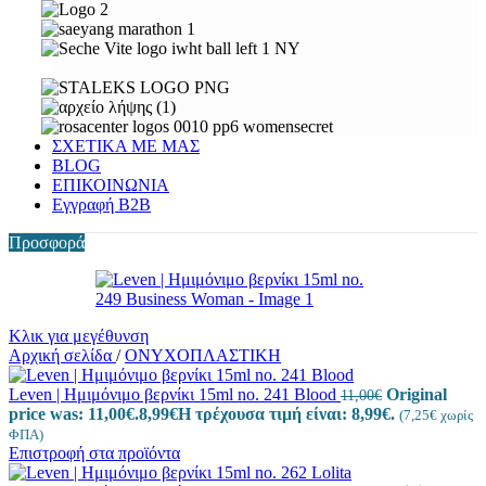
ΣΧΕΤΙΚΑ ΜΕ ΜΑΣ
BLOG
ΕΠΙΚΟΙΝΩΝΙΑ
Εγγραφή Β2Β
Προσφορά
Κλικ για μεγέθυνση
Αρχική σελίδα
/
ΟΝΥΧΟΠΛΑΣΤΙΚΗ
Leven | Ημιμόνιμο βερνίκι 15ml no. 241 Blood
Original
11,00
€
price was: 11,00€.
8,99
€
Η τρέχουσα τιμή είναι: 8,99€.
(
7,25
€
χωρίς
ΦΠΑ)
Επιστροφή στα προϊόντα