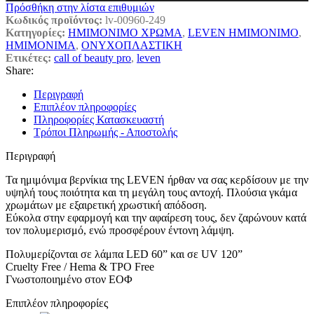
Πρόσθήκη στην λίστα επιθυμιών
Κωδικός προϊόντος:
lv-00960-249
Κατηγορίες:
ΗΜΙΜΟΝΙΜΟ ΧΡΩΜΑ
,
LEVEN ΗΜΙΜΟΝΙΜΟ
,
ΗΜΙΜΟΝΙΜΑ
,
ΟΝΥΧΟΠΛΑΣΤΙΚΗ
Ετικέτες:
call of beauty pro
,
leven
Share:
Περιγραφή
Επιπλέον πληροφορίες
Πληροφορίες Κατασκευαστή
Τρόποι Πληρωμής - Αποστολής
Περιγραφή
Τα ημιμόνιμα βερνίκια της LEVEN ήρθαν να σας κερδίσουν με την
υψηλή τους ποιότητα και τη μεγάλη τους αντοχή. Πλούσια γκάμα
χρωμάτων με εξαιρετική χρωστική απόδοση.
Εύκολα στην εφαρμογή και την αφαίρεση τους, δεν ζαρώνουν κατά
τον πολυμερισμό, ενώ προσφέρουν έντονη λάμψη.
Πολυμερίζονται σε λάμπα LED 60” και σε UV 120”
Cruelty Free / Hema & TPO Free
Γνωστοποιημένο στον ΕΟΦ
Επιπλέον πληροφορίες