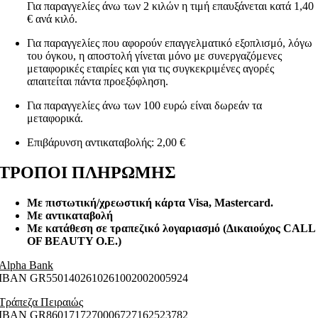
Για παραγγελίες άνω των 2 κιλών η τιμή επαυξάνεται κατά 1,40
€ ανά κιλό.
Για παραγγελίες που αφορούν επαγγελματικό εξοπλισμό, λόγω
του όγκου, η αποστολή γίνεται μόνο με συνεργαζόμενες
μεταφορικές εταιρίες και για τις συγκεκριμένες αγορές
απαιτείται πάντα προεξόφληση.
Για παραγγελίες άνω των 100 ευρώ είναι δωρεάν τα
μεταφορικά.
Επιβάρυνση αντικαταβολής: 2,00 €
ΤΡΟΠΟΙ ΠΛΗΡΩΜΗΣ
Με πιστωτική/χρεωστική κάρτα Visa
, Mastercard.
Με αντικαταβολή
Με κατάθεση σε τραπεζικό λογαριασμό (Δικαιούχος CALL
OF BEAUTY O.E.)
Alpha Bank
ΙΒΑΝ GR5501402610261002002005924
Τράπεζα Πειραιώς
ΙΒΑΝ GR8601717270006727162523782