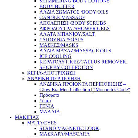
SHIMMERING BODY LOTIONS
BODY BUTTER
ΛΑΔΙΑ ΣΩΜΑΤΟΣ /BODY OILS
CANDLE MASSAGE
ΑΠΟΛΕΠΙΣΗ /BODY SCRUBS
ΑΦΡΟΛΟΥΤΡΑ /SHOWER GELS
ΑΛΑΤΑ ΜΠΑΝΙΟΥ/SALT
ΣΑΠΟΥΝΙΑ /SOAPS
ΜΑΣΚΕΣ/MASKS
ΛΑΔΙΑ ΜΑΣΑΖ/MASSAGE OILS
ICE COOLING
ΚΕΡΑΤΟΛΥΤΙΚΕΣ/CALLUS REMOVER
SHOP BY COLLECTION
ΚΕΡΙΑ-ΑΠΟΤΡΙΧΩΣΗ
ΑΝΔΡΙΚΗ ΠΕΡΙΠΟΙΗΣΗ
ΑΝΔΡΙΚΑ ΠΡΟΙΟΝΤΑ ΠΕΡΙΠΟΙΗΣΗΣ –
Glow Era Men Collection | “Monarch’s Code”
Πρόσωπο
Σώμα
ΓΕΝΙΑ
ΜΑΛΛΙΑ
ΜΑΚΙΓΙΑΖ
ΜΑΤΙΑ/EYES
STAND MAGNETIC LOOK
ΜΑΣΚΑΡΑ/MASCARA