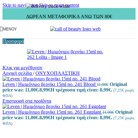
Skip to navigation
Skip to main content
ΔΩΡΕΑΝ ΜΕΤΑΦΟΡΙΚΑ ΑΝΩ ΤΩΝ 80€
ΜΕΝΟΎ
Προσφορά
Κλικ για μεγέθυνση
Αρχική σελίδα
/
ΟΝΥΧΟΠΛΑΣΤΙΚΗ
Leven | Ημιμόνιμο βερνίκι 15ml no. 241 Blood
Original
11,00
€
price was: 11,00€.
8,99
€
Η τρέχουσα τιμή είναι: 8,99€.
(
7,25
€
χωρίς
ΦΠΑ)
Επιστροφή στα προϊόντα
Leven | Ημιμόνιμο βερνίκι 15ml no. 261 Eggplant
Original
11,00
€
price was: 11,00€.
8,99
€
Η τρέχουσα τιμή είναι: 8,99€.
(
7,25
€
χωρίς
ΦΠΑ)