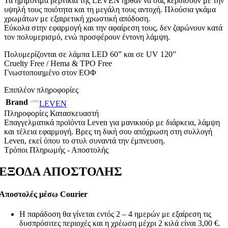
Τα ημιμόνιμα βερνίκια της LEVEN ήρθαν να σας κερδίσουν με την
υψηλή τους ποιότητα και τη μεγάλη τους αντοχή. Πλούσια γκάμα
χρωμάτων με εξαιρετική χρωστική απόδοση.
Εύκολα στην εφαρμογή και την αφαίρεση τους, δεν ζαρώνουν κατά
τον πολυμερισμό, ενώ προσφέρουν έντονη λάμψη.
Πολυμερίζονται σε λάμπα LED 60” και σε UV 120”
Cruelty Free / Hema & TPO Free
Γνωστοποιημένο στον ΕΟΦ
Επιπλέον πληροφορίες
Brand
LEVEN
Πληροφορίες Κατασκευαστή
Επαγγελματικά προϊόντα Leven για μανικιούρ με διάρκεια, λάμψη
και τέλεια εφαρμογή. Βρες τη δική σου απόχρωση στη συλλογή
Leven, εκεί όπου το στυλ συναντά την έμπνευση.
Τρόποι Πληρωμής - Αποστολής
ΕΞΟΔΑ ΑΠΟΣΤΟΛΗΣ
Αποστολές μέσω Courier
Η παράδοση θα γίνεται εντός 2 – 4 ημερών με εξαίρεση τις
δυσπρόσιτες περιοχές και η χρέωση μέχρι 2 κιλά είναι 3,00 €.