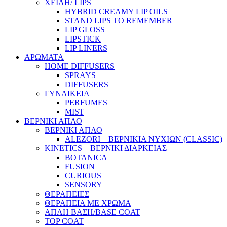
ΧΕΙΛΗ/ LIPS
HYBRID CREAMY LIP OILS
STAND LIPS TO REMEMBER
LIP GLOSS
LIPSTICK
LIP LINERS
ΑΡΩΜΑΤΑ
HOME DIFFUSERS
SPRAYS
DIFFUSERS
ΓΥΝΑΙΚΕΙΑ
PERFUMES
MIST
ΒΕΡΝΙΚΙ ΑΠΛΟ
ΒΕΡΝΙΚΙ ΑΠΛΟ
ALEZORI – ΒΕΡΝΙΚΙΑ ΝΥΧΙΩΝ (CLASSIC)
KINETICS – ΒΕΡΝΙΚΙ ΔΙΑΡΚΕΙΑΣ
BOTANICA
FUSION
CURIOUS
SENSORY
ΘΕΡΑΠΕΙΕΣ
ΘΕΡΑΠΕΙΑ ΜΕ ΧΡΩΜΑ
ΑΠΛΗ ΒΑΣΗ/BASE COAT
TOP COAT