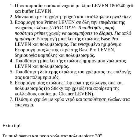
Προετοιμασία φυσικού νυχιού με λίμα LEVEN 180/240 grit
και buffer LEVEN.
Μανικιούρ με τη χρήση τροχού και κατάλληλων εργαλείων.
Εφαρμογή του Primer LEVEN σε όλη την επιφάνεια της
ονυχιαίας πλάκας
(ΠΡΟΣΟΧΗ: Τοποθετήστε μικρή
ποσότητα
primer
, χωρίς να ακουμπήσετε το δέρμα).
Για απλό
ημιμόνιμο
: Εφαρμογή μιας λεπτής στρώσης Base Pro
LEVEN και πολυμερισμός. Για ενισχυμένο ημιμόνιμο:
Εφαρμογή μιας λεπτής στρώσης Base Pro LEVEN,
δημιουργία καμπύλης και πολυμερισμός.
Τοποθέτηση μίας λεπτής στρώσης ημιμόνιμου χρώματος
LEVEN και πολυμερισμός.
Τοποθέτηση δεύτερης στρώσης του χρώματος της επιλογής
σας και πολυμερισμός.
Εφαρμογή μίας στρώσης Top coat της επιλογής σας και
πολυμερισμός (το Sticky top χρειάζεται αφαίρεση της
κολλώδους ουσίας με Cleaner LEVEN).
Πλύσιμο χεριών με κρύο νερό και τοποθέτηση ελαίων στα
επωνύχια.
Extra tip!
Σε ημιδιάφανα και neon χρώματα πολυμερίστε 30”.