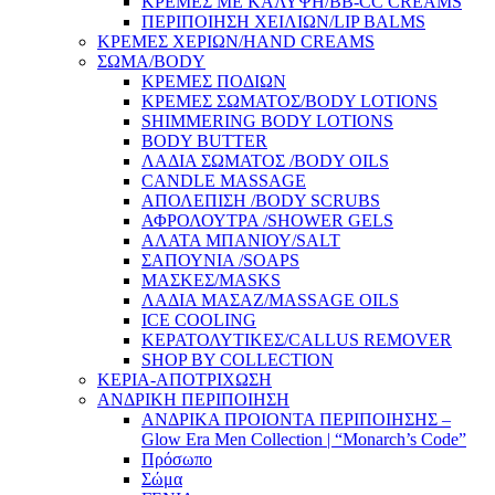
ΚΡΕΜΕΣ ΜΕ ΚΑΛΥΨΗ/BB-CC CREAMS
ΠΕΡΙΠΟΙΗΣΗ ΧΕΙΛΙΩΝ/LIP BALMS
ΚΡΕΜΕΣ ΧΕΡΙΩΝ/HAND CREAMS
ΣΩΜΑ/BODY
ΚΡΕΜΕΣ ΠΟΔΙΩΝ
ΚΡΕΜΕΣ ΣΩΜΑΤΟΣ/BODY LOTIONS
SHIMMERING BODY LOTIONS
BODY BUTTER
ΛΑΔΙΑ ΣΩΜΑΤΟΣ /BODY OILS
CANDLE MASSAGE
ΑΠΟΛΕΠΙΣΗ /BODY SCRUBS
ΑΦΡΟΛΟΥΤΡΑ /SHOWER GELS
ΑΛΑΤΑ ΜΠΑΝΙΟΥ/SALT
ΣΑΠΟΥΝΙΑ /SOAPS
ΜΑΣΚΕΣ/MASKS
ΛΑΔΙΑ ΜΑΣΑΖ/MASSAGE OILS
ICE COOLING
ΚΕΡΑΤΟΛΥΤΙΚΕΣ/CALLUS REMOVER
SHOP BY COLLECTION
ΚΕΡΙΑ-ΑΠΟΤΡΙΧΩΣΗ
ΑΝΔΡΙΚΗ ΠΕΡΙΠΟΙΗΣΗ
ΑΝΔΡΙΚΑ ΠΡΟΙΟΝΤΑ ΠΕΡΙΠΟΙΗΣΗΣ –
Glow Era Men Collection | “Monarch’s Code”
Πρόσωπο
Σώμα