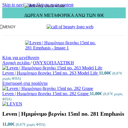
Skip to navigation
Skip to main content
ΔΩΡΕΑΝ ΜΕΤΑΦΟΡΙΚΑ ΑΝΩ ΤΩΝ 80€
ΜΕΝΟΎ
Κλικ για μεγέθυνση
Αρχική σελίδα
/
ΟΝΥΧΟΠΛΑΣΤΙΚΗ
Leven | Ημιμόνιμο βερνίκι 15ml no. 263 Model Life
11,00
€
(
8,87
€
χωρίς ΦΠΑ)
Επιστροφή στα προϊόντα
Leven | Ημιμόνιμο βερνίκι 15ml no. 282 Grape
11,00
€
(
8,87
€
χωρίς
ΦΠΑ)
Leven | Ημιμόνιμο βερνίκι 15ml no. 281 Emphasis
11,00
€
(
8,87
€
χωρίς ΦΠΑ)