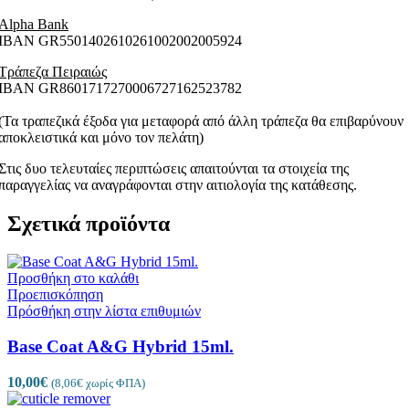
Alpha Bank
ΙΒΑΝ GR5501402610261002002005924
Τράπεζα Πειραιώς
ΙΒΑΝ GR8601717270006727162523782
(Τα τραπεζικά έξοδα για μεταφορά από άλλη τράπεζα θα επιβαρύνουν
αποκλειστικά και μόνο τον πελάτη)
Στις δυο τελευταίες περιπτώσεις απαιτούνται τα στοιχεία της
παραγγελίας να αναγράφονται στην αιτιολογία της κατάθεσης.
Σχετικά προϊόντα
Προσθήκη στο καλάθι
Προεπισκόπηση
Πρόσθήκη στην λίστα επιθυμιών
Base Coat A&G Hybrid 15ml.
10,00
€
(
8,06
€
χωρίς ΦΠΑ)