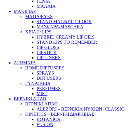
ΓΕΝΙΑ
ΜΑΛΛΙΑ
ΜΑΚΙΓΙΑΖ
ΜΑΤΙΑ/EYES
STAND MAGNETIC LOOK
ΜΑΣΚΑΡΑ/MASCARA
ΧΕΙΛΗ/ LIPS
HYBRID CREAMY LIP OILS
STAND LIPS TO REMEMBER
LIP GLOSS
LIPSTICK
LIP LINERS
ΑΡΩΜΑΤΑ
HOME DIFFUSERS
SPRAYS
DIFFUSERS
ΓΥΝΑΙΚΕΙΑ
PERFUMES
MIST
ΒΕΡΝΙΚΙ ΑΠΛΟ
ΒΕΡΝΙΚΙ ΑΠΛΟ
ALEZORI – ΒΕΡΝΙΚΙΑ ΝΥΧΙΩΝ (CLASSIC)
KINETICS – ΒΕΡΝΙΚΙ ΔΙΑΡΚΕΙΑΣ
BOTANICA
FUSION