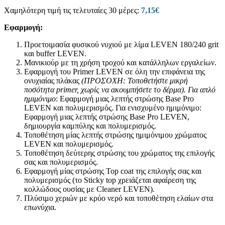
Χαμηλότερη τιμή τις τελευταίες 30 μέρες:
7,15
€
Εφαρμογή:
Προετοιμασία φυσικού νυχιού με λίμα LEVEN 180/240 grit
και buffer LEVEN.
Μανικιούρ με τη χρήση τροχού και κατάλληλων εργαλείων.
Εφαρμογή του Primer LEVEN σε όλη την επιφάνεια της
ονυχιαίας πλάκας
(ΠΡΟΣΟΧΗ: Τοποθετήστε μικρή
ποσότητα
primer
, χωρίς να ακουμπήσετε το δέρμα).
Για απλό
ημιμόνιμο
: Εφαρμογή μιας λεπτής στρώσης Base Pro
LEVEN και πολυμερισμός. Για ενισχυμένο ημιμόνιμο:
Εφαρμογή μιας λεπτής στρώσης Base Pro LEVEN,
δημιουργία καμπύλης και πολυμερισμός.
Τοποθέτηση μίας λεπτής στρώσης ημιμόνιμου χρώματος
LEVEN και πολυμερισμός.
Τοποθέτηση δεύτερης στρώσης του χρώματος της επιλογής
σας και πολυμερισμός.
Εφαρμογή μίας στρώσης Top coat της επιλογής σας και
πολυμερισμός (το Sticky top χρειάζεται αφαίρεση της
κολλώδους ουσίας με Cleaner LEVEN).
Πλύσιμο χεριών με κρύο νερό και τοποθέτηση ελαίων στα
επωνύχια.