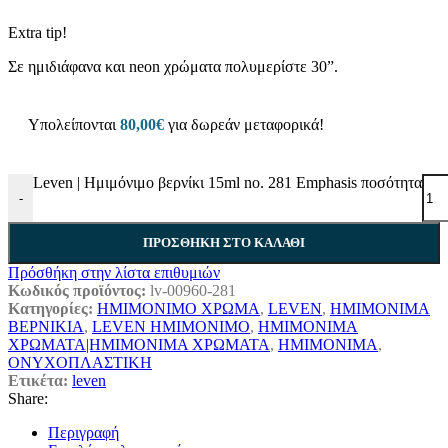
Extra tip!
Σε ημιδιάφανα και neon χρώματα πολυμερίστε 30”.
Υπολείπονται
80,00
€
για δωρεάν μεταφορικά!
Leven | Ημιμόνιμο βερνίκι 15ml no. 281 Emphasis ποσότητα
-
ΠΡΟΣΘΉΚΗ ΣΤΟ ΚΑΛΆΘΙ
Πρόσθήκη στην λίστα επιθυμιών
Κωδικός προϊόντος:
lv-00960-281
Κατηγορίες:
ΗΜΙΜΟΝΙΜΟ ΧΡΩΜΑ
,
LEVEN
,
ΗΜΙΜΟΝΙΜΑ
ΒΕΡΝΙΚΙΑ
,
LEVEN ΗΜΙΜΟΝΙΜΟ
,
ΗΜΙΜΟΝΙΜΑ
ΧΡΩΜΑΤΑ|ΗΜΙΜΟΝΙΜΑ ΧΡΩΜΑΤΑ
,
ΗΜΙΜΟΝΙΜΑ
,
ΟΝΥΧΟΠΛΑΣΤΙΚΗ
Ετικέτα:
leven
Share:
Περιγραφή