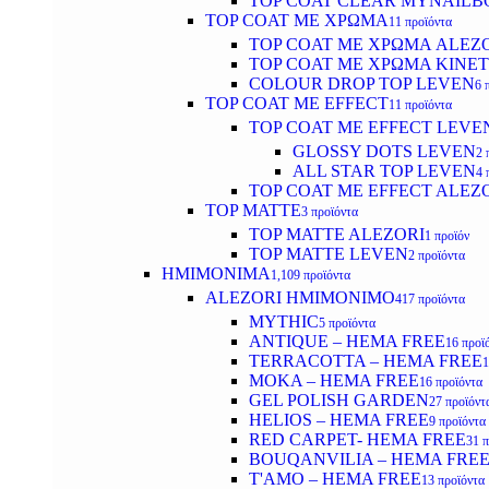
TOP COAT CLEAR MYNAILB
TOP COAT ΜΕ ΧΡΩΜΑ
11 προϊόντα
TOP COAT ΜΕ ΧΡΩΜΑ ALEZ
TOP COAT ΜΕ ΧΡΩΜΑ KINET
COLOUR DROP TOP LEVEN
6 
TOP COAT ΜΕ EFFECT
11 προϊόντα
TOP COAT ME EFFECT LEVE
GLOSSY DOTS LEVEN
2 
ALL STAR TOP LEVEN
4 
TOP COAT ME EFFECT ALEZ
TOP MATTE
3 προϊόντα
TOP MATTE ALEZORI
1 προϊόν
TOP MATTE LEVEN
2 προϊόντα
ΗΜΙΜΟΝΙΜΑ
1,109 προϊόντα
ALEZORI ΗΜΙΜΟΝΙΜΟ
417 προϊόντα
MYTHIC
5 προϊόντα
ANTIQUE – HEMA FREE
16 προϊ
TERRACOTTA – HEMA FREE
1
MOKA – HEMA FREE
16 προϊόντα
GEL POLISH GARDEN
27 προϊόντ
HELIOS – HEMA FREE
9 προϊόντα
RED CARPET- HEMA FREE
31 
BOUQANVILIA – HEMA FRE
T'AMO – HEMA FREE
13 προϊόντα