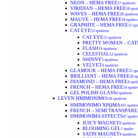
NEON – HEMA FREE
27 προϊόντα
VIRIDIAN – HEMA FREE
18 προϊ
WAVES – HEMA FREE
28 προϊόντα
MAUVE – HEMA FREE
19 προϊόντ
GRAPHITE – HEMA FREE
15 προ
CAT EYE
53 προϊόντα
CAT EYE
12 προϊόντα
PRETTY WOMAN – CAT
FLASH
19 προϊόντα
CELESTIAL
12 προϊόντα
SHINNY
5 προϊόντα
VELVET
4 προϊόντα
GLAMOUR – HEMA FREE
52 πρ
BRILLIANT – HEMA FREE
20 πρ
DIAMOND – HEMA FREE
4 προϊ
FRENCH – HEMA FREE
14 προϊόν
GEL POLISH GLASS
6 προϊόντα
LEVEN ΗΜΙΜΟΝΙΜΟ
518 προϊόντα
ΗΜΙΜΟΝΙΜΟ ΧΡΩΜΑ
431 προϊόν
FRENCH – SEMI TRANSPARE
HMIMONIMA EFFECTS
47 προϊόν
JUICY MAGNET
8 προϊόντα
BLOOMING GEL
1 προϊόν
SATIN MAGNET
9 προϊόντα