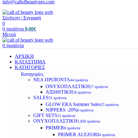
info@callofbeautypro.com
Σύνδεση / Εγγραφή
0
0
προϊόντα
0,00
€
Μενού
0
προϊόντα
ΑΡΧΙΚΗ
ΚΑΤΑΣΤΗΜΑ
ΚΑΤΗΓΟΡΙΕΣ
Κατηγορίες
ΝΕΑ ΠΡΟΪΟΝΤΑ
44 προϊόντα
ΟΝΥΧΟΠΛΑΣΤΙΚΗ
27 προϊόντα
ΑΙΣΘΗΤΙΚΗ
16 προϊόντα
SALES
31 προϊόντα
GLOW ERA Summer Sales
25 προϊόντα
NIPPERS -20%
6 προϊόντα
GIFT SETS
11 προϊόντα
ΟΝΥΧΟΠΛΑΣΤΙΚΗ
1,820 προϊόντα
PRIMER
8 προϊόντα
PRIMER ALEZORI
4 προϊόντα