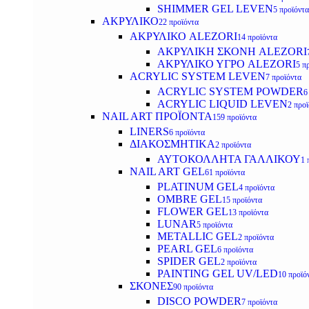
SHIMMER GEL LEVEN
5 προϊόντα
ΑΚΡΥΛΙΚΟ
22 προϊόντα
ΑΚΡΥΛΙΚΟ ALEZORI
14 προϊόντα
ΑΚΡΥΛΙΚΗ ΣΚΟΝΗ ALEZORI
ΑΚΡΥΛΙΚΟ ΥΓΡΟ ALEZORI
5 π
ACRYLIC SYSTEM LEVEN
7 προϊόντα
ACRYLIC SYSTEM POWDER
6
ACRYLIC LIQUID LEVEN
2 προ
NAIL ART ΠΡΟΪΟΝΤΑ
159 προϊόντα
LINERS
6 προϊόντα
ΔΙΑΚΟΣΜΗΤΙΚΑ
2 προϊόντα
ΑΥΤΟΚΟΛΛΗΤΑ ΓΑΛΛΙΚΟΥ
1 
NAIL ART GEL
61 προϊόντα
PLATINUM GEL
4 προϊόντα
OMBRE GEL
15 προϊόντα
FLOWER GEL
13 προϊόντα
LUNAR
5 προϊόντα
METALLIC GEL
2 προϊόντα
PEARL GEL
6 προϊόντα
SPIDER GEL
2 προϊόντα
PAINTING GEL UV/LED
10 προϊό
ΣΚΟΝΕΣ
90 προϊόντα
DISCO POWDER
7 προϊόντα