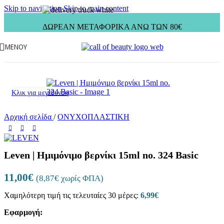
Skip to navigation
Skip to main content
ΔΩΡΕΑΝ ΜΕΤΑΦΟΡΙΚΑ ΑΝΩ ΤΩΝ 80€
ΜΕΝΟΎ
Κλικ για μεγέθυνση
Αρχική σελίδα
/
ΟΝΥΧΟΠΛΑΣΤΙΚΗ
Leven | Ημιμόνιμο βερνίκι 15ml no. 324 Basic
11,00
€
(
8,87
€
χωρίς ΦΠΑ)
Χαμηλότερη τιμή τις τελευταίες 30 μέρες:
6,99
€
Εφαρμογή: