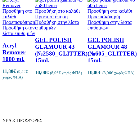
Προσθήκη στο
Προσθήκη στο καλάθι
Προσθήκη στο καλάθι
καλάθι
Προεπισκόπηση
Προεπισκόπηση
Προεπισκόπηση
Πρόσθήκη στην λίστα
Πρόσθήκη στην λίστα
Πρόσθήκη στην
επιθυμιών
επιθυμιών
λίστα επιθυμιών
GEL POLISH
GEL POLISH
Acryl
GLAMOUR 43
GLAMOUR 48
Remover
(№2580_GLITTER)
(№605_GLITTER)
λ
1000 ml.
15ml.
15ml.
11,80
€
(
9,52
€
10,00
€
10,00
€
(
8,06
€
χωρίς ΦΠΑ)
(
8,06
€
χωρίς ΦΠΑ)
χωρίς ΦΠΑ)
6
χ
ΝΕΑ & ΠΡΟΣΦΟΡΕΣ