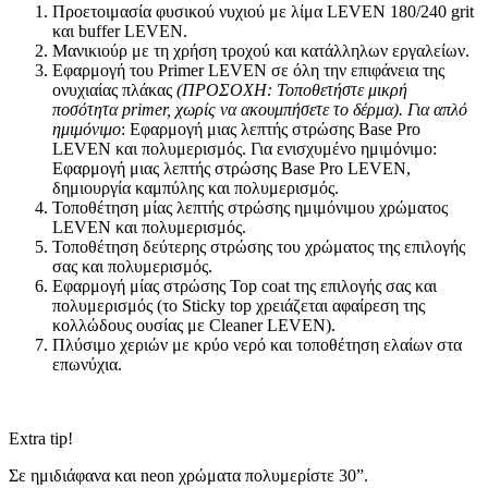
Προετοιμασία φυσικού νυχιού με λίμα LEVEN 180/240 grit
και buffer LEVEN.
Μανικιούρ με τη χρήση τροχού και κατάλληλων εργαλείων.
Εφαρμογή του Primer LEVEN σε όλη την επιφάνεια της
ονυχιαίας πλάκας
(ΠΡΟΣΟΧΗ: Τοποθετήστε μικρή
ποσότητα
primer
, χωρίς να ακουμπήσετε το δέρμα).
Για απλό
ημιμόνιμο
: Εφαρμογή μιας λεπτής στρώσης Base Pro
LEVEN και πολυμερισμός. Για ενισχυμένο ημιμόνιμο:
Εφαρμογή μιας λεπτής στρώσης Base Pro LEVEN,
δημιουργία καμπύλης και πολυμερισμός.
Τοποθέτηση μίας λεπτής στρώσης ημιμόνιμου χρώματος
LEVEN και πολυμερισμός.
Τοποθέτηση δεύτερης στρώσης του χρώματος της επιλογής
σας και πολυμερισμός.
Εφαρμογή μίας στρώσης Top coat της επιλογής σας και
πολυμερισμός (το Sticky top χρειάζεται αφαίρεση της
κολλώδους ουσίας με Cleaner LEVEN).
Πλύσιμο χεριών με κρύο νερό και τοποθέτηση ελαίων στα
επωνύχια.
Extra tip!
Σε ημιδιάφανα και neon χρώματα πολυμερίστε 30”.