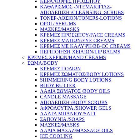
ΚΕΡΑΛΟΙΦΕΣ ΠΡΟΣΩΠΟΥ
ΚΑΘΑΡΙΣΜΟΣ -ΝΤΕΜΑΚΙΓΙΑΖ-
ΑΠΟΛΕΠΙΣΗ /CLEANSING -SCRUBS
ΤΟΝΕΡ-ΛΟΣΙΟΝ/TONERS-LOTIONS
ΟΡΟΙ / SERUMS
ΜΑΣΚΕΣ/MASKS
ΚΡΕΜΕΣ ΠΡΟΣΩΠΟΥ/FACE CREAMS
ΚΡΕΜΕΣ ΜΑΤΙΩΝ/EYE CREAMS
ΚΡΕΜΕΣ ΜΕ ΚΑΛΥΨΗ/BB-CC CREAMS
ΠΕΡΙΠΟΙΗΣΗ ΧΕΙΛΙΩΝ/LIP BALMS
ΚΡΕΜΕΣ ΧΕΡΙΩΝ/HAND CREAMS
ΣΩΜΑ/BODY
ΚΡΕΜΕΣ ΠΟΔΙΩΝ
ΚΡΕΜΕΣ ΣΩΜΑΤΟΣ/BODY LOTIONS
SHIMMERING BODY LOTIONS
BODY BUTTER
ΛΑΔΙΑ ΣΩΜΑΤΟΣ /BODY OILS
CANDLE MASSAGE
ΑΠΟΛΕΠΙΣΗ /BODY SCRUBS
ΑΦΡΟΛΟΥΤΡΑ /SHOWER GELS
ΑΛΑΤΑ ΜΠΑΝΙΟΥ/SALT
ΣΑΠΟΥΝΙΑ /SOAPS
ΜΑΣΚΕΣ/MASKS
ΛΑΔΙΑ ΜΑΣΑΖ/MASSAGE OILS
ICE COOLING