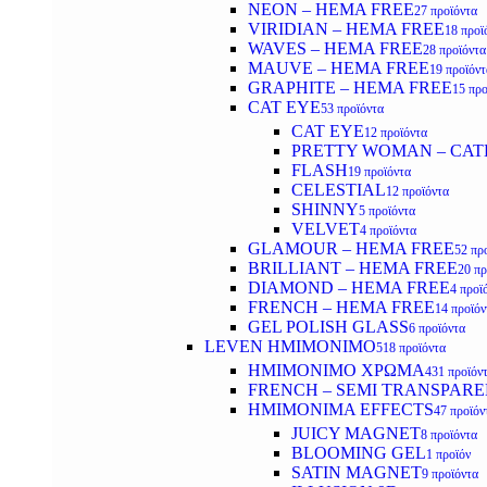
NEON – HEMA FREE
27 προϊόντα
VIRIDIAN – HEMA FREE
18 προϊ
WAVES – HEMA FREE
28 προϊόντα
MAUVE – HEMA FREE
19 προϊόντ
GRAPHITE – HEMA FREE
15 προ
CAT EYE
53 προϊόντα
CAT EYE
12 προϊόντα
PRETTY WOMAN – CAT
FLASH
19 προϊόντα
CELESTIAL
12 προϊόντα
SHINNY
5 προϊόντα
VELVET
4 προϊόντα
GLAMOUR – HEMA FREE
52 πρ
BRILLIANT – HEMA FREE
20 πρ
DIAMOND – HEMA FREE
4 προϊ
FRENCH – HEMA FREE
14 προϊόν
GEL POLISH GLASS
6 προϊόντα
LEVEN ΗΜΙΜΟΝΙΜΟ
518 προϊόντα
ΗΜΙΜΟΝΙΜΟ ΧΡΩΜΑ
431 προϊόν
FRENCH – SEMI TRANSPARE
HMIMONIMA EFFECTS
47 προϊόν
JUICY MAGNET
8 προϊόντα
BLOOMING GEL
1 προϊόν
SATIN MAGNET
9 προϊόντα