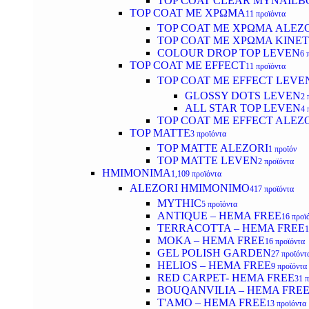
TOP COAT CLEAR MYNAILB
TOP COAT ΜΕ ΧΡΩΜΑ
11 προϊόντα
TOP COAT ΜΕ ΧΡΩΜΑ ALEZ
TOP COAT ΜΕ ΧΡΩΜΑ KINET
COLOUR DROP TOP LEVEN
6 
TOP COAT ΜΕ EFFECT
11 προϊόντα
TOP COAT ME EFFECT LEVE
GLOSSY DOTS LEVEN
2 
ALL STAR TOP LEVEN
4 
TOP COAT ME EFFECT ALEZ
TOP MATTE
3 προϊόντα
TOP MATTE ALEZORI
1 προϊόν
TOP MATTE LEVEN
2 προϊόντα
ΗΜΙΜΟΝΙΜΑ
1,109 προϊόντα
ALEZORI ΗΜΙΜΟΝΙΜΟ
417 προϊόντα
MYTHIC
5 προϊόντα
ANTIQUE – HEMA FREE
16 προϊ
TERRACOTTA – HEMA FREE
1
MOKA – HEMA FREE
16 προϊόντα
GEL POLISH GARDEN
27 προϊόντ
HELIOS – HEMA FREE
9 προϊόντα
RED CARPET- HEMA FREE
31 
BOUQANVILIA – HEMA FRE
T'AMO – HEMA FREE
13 προϊόντα