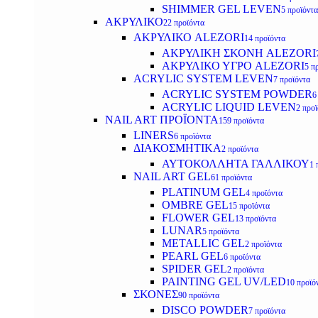
SHIMMER GEL LEVEN
5 προϊόντα
ΑΚΡΥΛΙΚΟ
22 προϊόντα
ΑΚΡΥΛΙΚΟ ALEZORI
14 προϊόντα
ΑΚΡΥΛΙΚΗ ΣΚΟΝΗ ALEZORI
ΑΚΡΥΛΙΚΟ ΥΓΡΟ ALEZORI
5 π
ACRYLIC SYSTEM LEVEN
7 προϊόντα
ACRYLIC SYSTEM POWDER
6
ACRYLIC LIQUID LEVEN
2 προ
NAIL ART ΠΡΟΪΟΝΤΑ
159 προϊόντα
LINERS
6 προϊόντα
ΔΙΑΚΟΣΜΗΤΙΚΑ
2 προϊόντα
ΑΥΤΟΚΟΛΛΗΤΑ ΓΑΛΛΙΚΟΥ
1 
NAIL ART GEL
61 προϊόντα
PLATINUM GEL
4 προϊόντα
OMBRE GEL
15 προϊόντα
FLOWER GEL
13 προϊόντα
LUNAR
5 προϊόντα
METALLIC GEL
2 προϊόντα
PEARL GEL
6 προϊόντα
SPIDER GEL
2 προϊόντα
PAINTING GEL UV/LED
10 προϊό
ΣΚΟΝΕΣ
90 προϊόντα
DISCO POWDER
7 προϊόντα