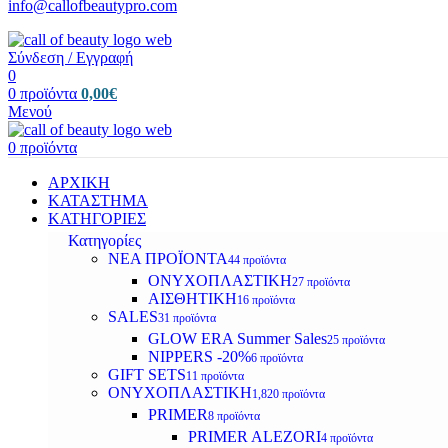
info@callofbeautypro.com
Σύνδεση / Εγγραφή
0
0
προϊόντα
0,00
€
Μενού
0
προϊόντα
ΑΡΧΙΚΗ
ΚΑΤΑΣΤΗΜΑ
ΚΑΤΗΓΟΡΙΕΣ
Κατηγορίες
ΝΕΑ ΠΡΟΪΟΝΤΑ
44 προϊόντα
ΟΝΥΧΟΠΛΑΣΤΙΚΗ
27 προϊόντα
ΑΙΣΘΗΤΙΚΗ
16 προϊόντα
SALES
31 προϊόντα
GLOW ERA Summer Sales
25 προϊόντα
NIPPERS -20%
6 προϊόντα
GIFT SETS
11 προϊόντα
ΟΝΥΧΟΠΛΑΣΤΙΚΗ
1,820 προϊόντα
PRIMER
8 προϊόντα
PRIMER ALEZORI
4 προϊόντα