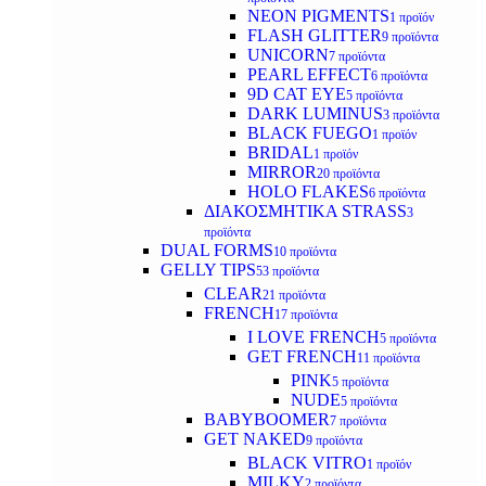
NEON PIGMENTS
1 προϊόν
FLASH GLITTER
9 προϊόντα
UNICORN
7 προϊόντα
PEARL EFFECT
6 προϊόντα
9D CAT EYE
5 προϊόντα
DARK LUMINUS
3 προϊόντα
BLACK FUEGO
1 προϊόν
BRIDAL
1 προϊόν
MIRROR
20 προϊόντα
HOLO FLAKES
6 προϊόντα
ΔΙΑΚΟΣΜΗΤΙΚΑ STRASS
3
προϊόντα
DUAL FORMS
10 προϊόντα
GELLY TIPS
53 προϊόντα
CLEAR
21 προϊόντα
FRENCH
17 προϊόντα
I LOVE FRENCH
5 προϊόντα
GET FRENCH
11 προϊόντα
PINK
5 προϊόντα
NUDE
5 προϊόντα
BABYBOOMER
7 προϊόντα
GET NAKED
9 προϊόντα
BLACK VITRO
1 προϊόν
MILKY
2 προϊόντα