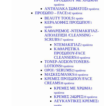
ΠΡΟΣΩΠΟΥ ΜΕ ΧΡΩΜΑ
6
προϊόντα
ΑΝΤΗΛΙΑΚΑ ΣΩΜΑΤΟΣ
9 προϊόντα
ΠΡΟΣΩΠΟ – FACE
142 προϊόντα
BEAUTY TOOLS
1 προϊόν
ΚΕΡΑΛΟΙΦΕΣ ΠΡΟΣΩΠΟΥ
1
προϊόν
ΚΑΘΑΡΙΣΜΟΣ -ΝΤΕΜΑΚΙΓΙΑΖ-
ΑΠΟΛΕΠΙΣΗ /CLEANSING -
SCRUBS
17 προϊόντα
ΝΤΕΜΑΚΙΓΙΑΖ
2 προϊόντα
ΚΑΘΑΡΙΣΤΙΚΑ
ΠΡΟΣΩΠΟΥ-FACE
CLEANSERS
10 προϊόντα
ΤΟΝΕΡ-ΛΟΣΙΟΝ/TONERS-
LOTIONS
9 προϊόντα
ΟΡΟΙ / SERUMS
23 προϊόντα
ΜΑΣΚΕΣ/MASKS
16 προϊόντα
ΚΡΕΜΕΣ ΠΡΟΣΩΠΟΥ/FACE
CREAMS
38 προϊόντα
ΚΡΕΜΕΣ ΜΕ ΧΡΩΜΑ
3
προϊόντα
ΚΡΕΜΕΣ 24ΩΡΕΣ
19 προϊόντα
ΛΕΥΚΑΝΤΙΚΕΣ ΚΡΕΜΕΣ
1
προϊόν