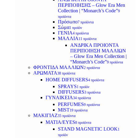
ΠΕΡΙΠΟΙΗΣΗΣ – Glow Era Men
Collection | “Monarch’s Code”
9
προϊόντα
Πρόσωπο
7 προϊόντα
Σώμα
1 προϊόν
ΓΕΝΙΑ
4 προϊόντα
ΜΑΛΛΙΑ
11 προϊόντα
ΑΝΔΡΙΚΑ ΠΡΟΙΟΝΤΑ
ΠΕΡΙΠΟΙΗΣΗ ΜΑΛΛΙΩΝ
– Glow Era Men Collection |
“Monarch’s Code”
9 προϊόντα
ΦΡΟΝΤΙΔΑ ΜΑΛΛΙΩΝ
2 προϊόντα
ΑΡΩΜΑΤΑ
38 προϊόντα
HOME DIFFUSERS
4 προϊόντα
SPRAYS
1 προϊόν
DIFFUSERS
3 προϊόντα
ΓΥΝΑΙΚΕΙΑ
34 προϊόντα
PERFUMES
9 προϊόντα
MIST
19 προϊόντα
ΜΑΚΙΓΙΑΖ
35 προϊόντα
ΜΑΤΙΑ/EYES
8 προϊόντα
STAND MAGNETIC LOOK
1
προϊόν