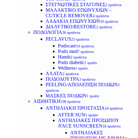
ΣΤΕΓΝΩΤΙΚΕΣ ΣΤΑΓΟΝΕΣ
2 προϊόντα
ΜΑΛΑΚΤΙΚΟ ΕΠΩΝΥΧΙΩΝ –
CUTICLE REMOVER
4 προϊόντα
ΛΑΔΑΚΙΑ ΕΠΩΝΥΧΙΩΝ
16 προϊόντα
ΔΙΑΛΥΤΙΚΟ/RESTORE
2 προϊόντα
ΠΟΔΟΛΟΓΙΑ
36 προϊόντα
PECLAVUS
25 προϊόντα
Podocare
14 προϊόντα
Podo med
7 προϊόντα
Hands
2 προϊόντα
Podo diabetic
1 προϊόν
Wellness
1 προϊόν
ΑΛΑΤΑ
2 προϊόντα
ΠΟΔΟΛΟΥΤΡΑ
3 προϊόντα
PEELING/ΑΠΟΛΕΠΙΣΗ ΠΟΔΙΩΝ
3
προϊόντα
ΜΑΣΚΕΣ ΠΟΔΙΩΝ
1 προϊόν
ΑΙΣΘΗΤΙΚΗ
338 προϊόντα
ΑΝΤΗΛΙΑΚΗ ΠΡΟΣΤΑΣΙΑ
24 προϊόντα
AFTER SUN
1 προϊόν
ΑΝΤΗΛΙΑΚΕΣ ΠΡΟΣΩΠΟΥ
/FACE SUNSCREEN
18 προϊόντα
ΑΝΤΗΛΙΑΚΕΣ