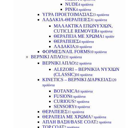
NUDE
4 προϊόντα
PINK
4 προϊόντα
ΥΓΡΑ ΠΡΟΕΤΟΙΜΑΣΙΑΣ
23 προϊόντα
ΛΑΔΑΚΙΑ-ΘΕΡΑΠΕΙΕΣ
31 προϊόντα
ΜΑΛΑΚΤΙΚΑ ΕΠΩΝΥΧΙΩΝ,
CUTICLE REMOVER
4 προϊόντα
ΘΕΡΑΠΕΙΑ ΜΕ ΧΡΩΜΑ
1 προϊόν
ΘΕΡΑΠΕΙΕΣ
4 προϊόντα
ΛΑΔΑΚΙΑ
20 προϊόντα
ΦΟΡΜΕΣ/NAIL FORMS
10 προϊόντα
ΒΕΡΝΙΚΙ ΑΠΛΟ
231 προϊόντα
ΒΕΡΝΙΚΙ ΑΠΛΟ
52 προϊόντα
ALEZORI – ΒΕΡΝΙΚΙΑ ΝΥΧΙΩΝ
(CLASSIC)
16 προϊόντα
KINETICS – ΒΕΡΝΙΚΙ ΔΙΑΡΚΕΙΑΣ
120
προϊόντα
BOTANICA
6 προϊόντα
FUSION
8 προϊόντα
CURIOUS
7 προϊόντα
SENSORY
8 προϊόντα
ΘΕΡΑΠΕΙΕΣ
11 προϊόντα
ΘΕΡΑΠΕΙΑ ΜΕ ΧΡΩΜΑ
7 προϊόντα
ΑΠΛΗ ΒΑΣΗ/BASE COAT
2 προϊόντα
TOP COAT
7 προϊόντα