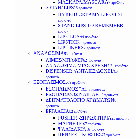
ΜΑΣΚΑΡΑ/MASCARA
7 προϊόντα
ΧΕΙΛΗ/ LIPS
26 προϊόντα
HYBRID CREAMY LIP OILS
4
προϊόντα
STAND LIPS TO REMEMBER
1
προϊόν
LIP GLOSS
9 προϊόντα
LIPSTICK
4 προϊόντα
LIP LINERS
2 προϊόντα
ΑΝΑΛΩΣΙΜΑ
93 προϊόντα
ΛΙΜΕΣ/ΜΠΑΦΕΡ
62 προϊόντα
ΑΝΑΛΩΣΙΜΑ ΜΙΑΣ ΧΡΗΣΗΣ
31 προϊόντα
DISPENSER /ΑΝΤΛΙΕΣ/ΔΟΧΕΙΑ
3
προϊόντα
ΕΞΟΠΛΙΣΜΟΣ
268 προϊόντα
ΕΞΟΠΛΙΣΜΟΣ "AI"
7 προϊόντα
ΕΞΟΠΛΙΣΜΟΣ NAIL ART
3 προϊόντα
ΔΕΙΓΜΑΤΟΛΟΓΙΟ ΧΡΩΜΑΤΩΝ
8
προϊόντα
ΕΡΓΑΛΕΙΑ
92 προϊόντα
PUSHER -ΣΠΡΩΧΤΗΡΙΑ
25 προϊόντα
ΜΑΓΝΗΤΕΣ
7 προϊόντα
ΨΑΛΙΔΑΚΙΑ
16 προϊόντα
ΠΕΝΣΕΣ – ΚΟΦΤΕΣ
27 προϊόντα