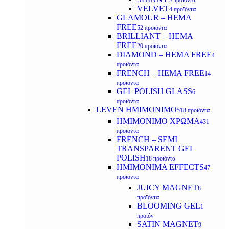
5 προϊόντα
VELVET
4 προϊόντα
GLAMOUR – HEMA
FREE
52 προϊόντα
BRILLIANT – HEMA
FREE
20 προϊόντα
DIAMOND – HEMA FREE
4
προϊόντα
FRENCH – HEMA FREE
14
προϊόντα
GEL POLISH GLASS
6
προϊόντα
LEVEN ΗΜΙΜΟΝΙΜΟ
518 προϊόντα
ΗΜΙΜΟΝΙΜΟ ΧΡΩΜΑ
431
προϊόντα
FRENCH – SEMI
TRANSPARENT GEL
POLISH
18 προϊόντα
HMIMONIMA EFFECTS
47
προϊόντα
JUICY MAGNET
8
προϊόντα
BLOOMING GEL
1
προϊόν
SATIN MAGNET
9