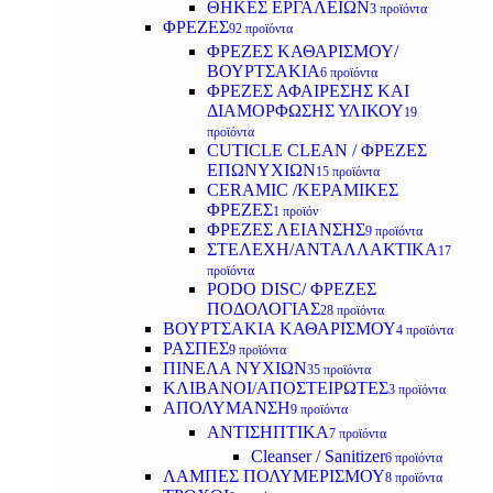
ΘΗΚΕΣ ΕΡΓΑΛΕΙΩΝ
3 προϊόντα
ΦΡΕΖΕΣ
92 προϊόντα
ΦΡΕΖΕΣ ΚΑΘΑΡΙΣΜΟΥ/
ΒΟΥΡΤΣΑΚΙΑ
6 προϊόντα
ΦΡΕΖΕΣ ΑΦΑΙΡΕΣΗΣ ΚΑΙ
ΔΙΑΜΟΡΦΩΣΗΣ ΥΛΙΚΟΥ
19
προϊόντα
CUTICLE CLEAN / ΦΡΕΖΕΣ
ΕΠΩΝΥΧΙΩΝ
15 προϊόντα
CERAMIC /ΚΕΡΑΜΙΚΕΣ
ΦΡΕΖΕΣ
1 προϊόν
ΦΡΕΖΕΣ ΛΕΙΑΝΣΗΣ
9 προϊόντα
ΣΤΕΛΕΧΗ/ΑΝΤΑΛΛΑΚΤΙΚΑ
17
προϊόντα
PODO DISC/ ΦΡΕΖΕΣ
ΠΟΔΟΛΟΓΙΑΣ
28 προϊόντα
ΒΟΥΡΤΣΑΚΙΑ ΚΑΘΑΡΙΣΜΟΥ
4 προϊόντα
ΡΑΣΠΕΣ
9 προϊόντα
ΠΙΝΕΛΑ ΝΥΧΙΩΝ
35 προϊόντα
ΚΛΙΒΑΝΟΙ/ΑΠΟΣΤΕΙΡΩΤΕΣ
3 προϊόντα
ΑΠΟΛΥΜΑΝΣΗ
9 προϊόντα
ΑΝΤΙΣΗΠΤΙΚΑ
7 προϊόντα
Cleanser / Sanitizer
6 προϊόντα
ΛΑΜΠΕΣ ΠΟΛΥΜΕΡΙΣΜΟΥ
8 προϊόντα