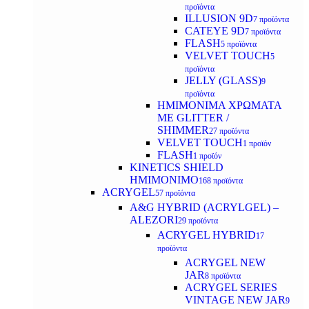
προϊόντα
ILLUSION 9D
7 προϊόντα
CATEYE 9D
7 προϊόντα
FLASH
5 προϊόντα
VELVET TOUCH
5
προϊόντα
JELLY (GLASS)
9
προϊόντα
ΗΜΙΜΟΝΙΜA ΧΡΩΜΑΤΑ
ΜΕ GLITTER /
SHIMMER
27 προϊόντα
VELVET TOUCH
1 προϊόν
FLASH
1 προϊόν
KINETICS SHIELD
ΗΜΙΜΟΝΙΜΟ
168 προϊόντα
ACRYGEL
57 προϊόντα
A&G HYBRID (ACRYLGEL) –
ALEZORI
29 προϊόντα
ACRYGEL HYBRID
17
προϊόντα
ACRYGEL NEW
JAR
8 προϊόντα
ACRYGEL SERIES
VINTAGE NEW JAR
9