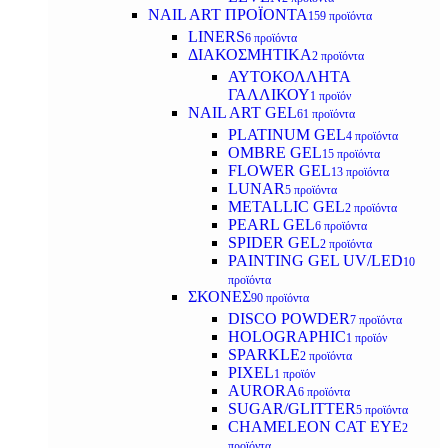
NAIL ART ΠΡΟΪΟΝΤΑ
159 προϊόντα
LINERS
6 προϊόντα
ΔΙΑΚΟΣΜΗΤΙΚΑ
2 προϊόντα
ΑΥΤΟΚΟΛΛΗΤΑ
ΓΑΛΛΙΚΟΥ
1 προϊόν
NAIL ART GEL
61 προϊόντα
PLATINUM GEL
4 προϊόντα
OMBRE GEL
15 προϊόντα
FLOWER GEL
13 προϊόντα
LUNAR
5 προϊόντα
METALLIC GEL
2 προϊόντα
PEARL GEL
6 προϊόντα
SPIDER GEL
2 προϊόντα
PAINTING GEL UV/LED
10
προϊόντα
ΣΚΟΝΕΣ
90 προϊόντα
DISCO POWDER
7 προϊόντα
HOLOGRAPHIC
1 προϊόν
SPARKLE
2 προϊόντα
PIXEL
1 προϊόν
AURORA
6 προϊόντα
SUGAR/GLITTER
5 προϊόντα
CHAMELEON CAT EYE
2
προϊόντα