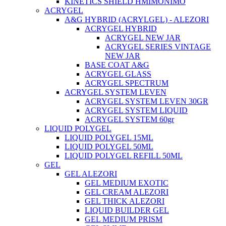
KINETICS SHIELD ΗΜΙΜΟΝΙΜΟ
ACRYGEL
A&G HYBRID (ACRYLGEL) - ALEZORI
ACRYGEL HYBRID
ACRYGEL NEW JAR
ACRYGEL SERIES VINTAGE
NEW JAR
BASE COAT A&G
ACRYGEL GLASS
ACRYGEL SPECTRUM
ACRYGEL SYSTEM LEVEN
ACRYGEL SYSTEM LEVEN 30GR
ACRYGEL SYSTEM LIQUID
ACRYGEL SYSTEM 60gr
LIQUID POLYGEL
LIQUID POLYGEL 15ML
LIQUID POLYGEL 50ML
LIQUID POLYGEL REFILL 50ML
GEL
GEL ALEZORI
GEL MEDIUM EXOTIC
GEL CREAM ALEZORI
GEL THICK ALEZORI
LIQUID BUILDER GEL
GEL MEDIUM PRISM