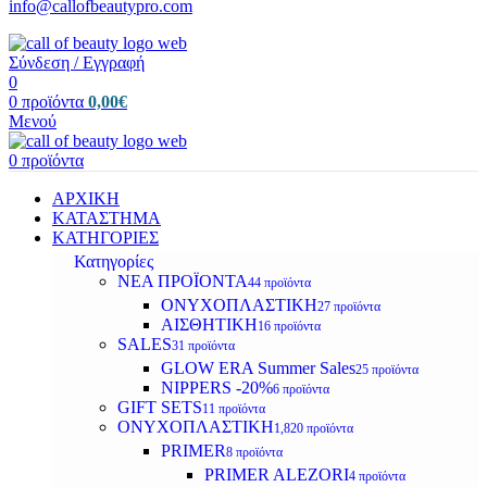
info@callofbeautypro.com
Σύνδεση / Εγγραφή
0
0
προϊόντα
0,00
€
Μενού
0
προϊόντα
ΑΡΧΙΚΗ
ΚΑΤΑΣΤΗΜΑ
ΚΑΤΗΓΟΡΙΕΣ
Κατηγορίες
ΝΕΑ ΠΡΟΪΟΝΤΑ
44 προϊόντα
ΟΝΥΧΟΠΛΑΣΤΙΚΗ
27 προϊόντα
ΑΙΣΘΗΤΙΚΗ
16 προϊόντα
SALES
31 προϊόντα
GLOW ERA Summer Sales
25 προϊόντα
NIPPERS -20%
6 προϊόντα
GIFT SETS
11 προϊόντα
ΟΝΥΧΟΠΛΑΣΤΙΚΗ
1,820 προϊόντα
PRIMER
8 προϊόντα
PRIMER ALEZORI
4 προϊόντα