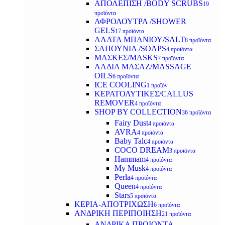
ΑΠΟΛΕΠΙΣΗ /BODY SCRUBS
19
προϊόντα
ΑΦΡΟΛΟΥΤΡΑ /SHOWER
GELS
17 προϊόντα
ΑΛΑΤΑ ΜΠΑΝΙΟΥ/SALT
8 προϊόντα
ΣΑΠΟΥΝΙΑ /SOAPS
4 προϊόντα
ΜΑΣΚΕΣ/MASKS
7 προϊόντα
ΛΑΔΙΑ ΜΑΣΑΖ/MASSAGE
OILS
6 προϊόντα
ICE COOLING
1 προϊόν
ΚΕΡΑΤΟΛΥΤΙΚΕΣ/CALLUS
REMOVER
4 προϊόντα
SHOP BY COLLECTION
36 προϊόντα
Fairy Dust
4 προϊόντα
AVRA
4 προϊόντα
Baby Talc
4 προϊόντα
COCO DREAM
3 προϊόντα
Hammam
4 προϊόντα
My Musk
4 προϊόντα
Perla
4 προϊόντα
Queen
4 προϊόντα
Stars
5 προϊόντα
ΚΕΡΙΑ-ΑΠΟΤΡΙΧΩΣΗ
6 προϊόντα
ΑΝΔΡΙΚΗ ΠΕΡΙΠΟΙΗΣΗ
21 προϊόντα
ΑΝΔΡΙΚΑ ΠΡΟΙΟΝΤΑ