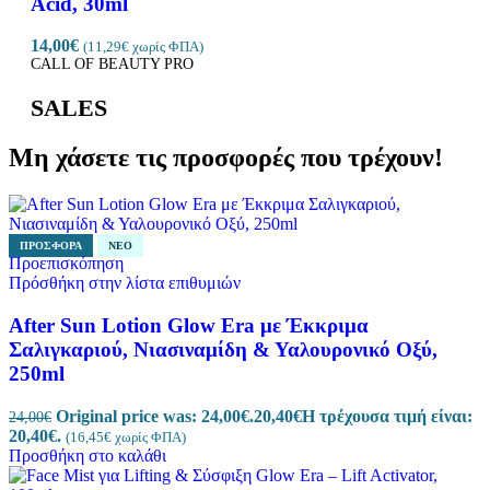
Acid, 30ml
14,00
€
(
11,29
€
χωρίς ΦΠΑ)
CALL OF BEAUTY PRO
SALES
Μη χάσετε τις προσφορές που τρέχουν!
ΠΡΟΣΦΟΡΆ
ΝΈΟ
Προεπισκόπηση
Πρόσθήκη στην λίστα επιθυμιών
After Sun Lotion Glow Era με Έκκριμα
Σαλιγκαριού, Νιασιναμίδη & Υαλουρονικό Οξύ,
250ml
Original price was: 24,00€.
20,40
€
Η τρέχουσα τιμή είναι:
24,00
€
20,40€.
(
16,45
€
χωρίς ΦΠΑ)
Προσθήκη στο καλάθι