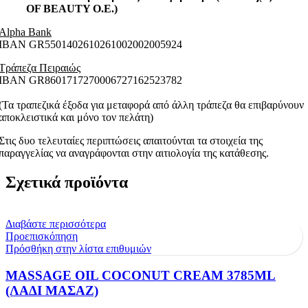
OF BEAUTY O.E.)
Alpha Bank
ΙΒΑΝ GR5501402610261002002005924
Τράπεζα Πειραιώς
ΙΒΑΝ GR8601717270006727162523782
(Τα τραπεζικά έξοδα για μεταφορά από άλλη τράπεζα θα επιβαρύνουν
αποκλειστικά και μόνο τον πελάτη)
Στις δυο τελευταίες περιπτώσεις απαιτούνται τα στοιχεία της
παραγγελίας να αναγράφονται στην αιτιολογία της κατάθεσης.
Σχετικά προϊόντα
Διαβάστε περισσότερα
Προεπισκόπηση
Πρόσθήκη στην λίστα επιθυμιών
MASSAGE OIL COCONUT CREAM 3785ML
(ΛΑΔΙ ΜΑΣΑΖ)