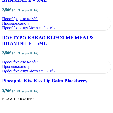
2,50
€
(
2,02
€
χωρίς ΦΠΑ)
Προσθήκη στο καλάθι
Προεπισκόπηση
Πρόσθήκη στην λίστα επιθυμιών
ΒΟΥΤΥΡΟ ΚΑΚΑΟ ΚΕΡΑΣΙ ΜΕ ΜΕΛΙ &
ΒΙΤΑΜΙΝΗ Ε – 5ML
2,50
€
(
2,02
€
χωρίς ΦΠΑ)
Προσθήκη στο καλάθι
Προεπισκόπηση
Πρόσθήκη στην λίστα επιθυμιών
Pineapple Kiss Kiss Lip Balm Blackberry
3,70
€
(
2,98
€
χωρίς ΦΠΑ)
ΝΕΑ & ΠΡΟΣΦΟΡΕΣ