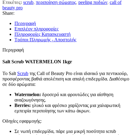
Ετικέτες:
scrub
,
περιποίηση σώματος
,
peeling ποδιών
,
call of
beauty pro
Share:
Περιγραφή
Επιπλέον πληροφορίες
Πληροφορίες Κατασκευαστή
Τρόποι Πληρωμής - Αποστολής
Περιγραφή
Salt Scrub WATERMELON 1kgr
To Salt
Scrub
της Call of Beauty Pro είναι ιδανικό για πεντικιούρ,
προσφέροντας βαθιά απολέπιση και απαλή επιδερμίδα. Διαθέσιμο
σε δύο αρώματα:
Watermelon:
δροσερό και φρουτώδες για αίσθηση
αναζοωγόνησης.
Berries:
γλυκό και φρέσκο χαρίζοντας μια χαλαρωτική
εμπειρία περιποίησης των κάτω άκρων.
Οδηγίες εφαρμογής:
Σε νωπή επιδερμίδα, πάρε μια μικρή ποσότητα scrub