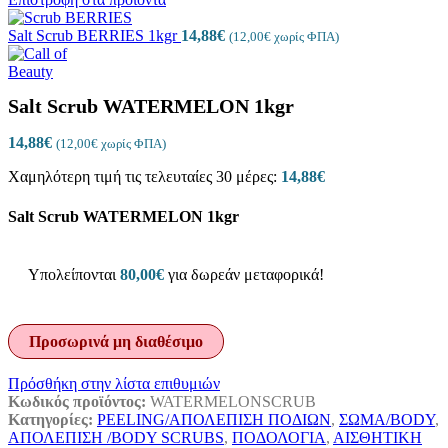
Salt Scrub BERRIES 1kgr
14,88
€
(
12,00
€
χωρίς ΦΠΑ)
Salt Scrub WATERMELON 1kgr
14,88
€
(
12,00
€
χωρίς ΦΠΑ)
Χαμηλότερη τιμή τις τελευταίες 30 μέρες:
14,88
€
Salt Scrub WATERMELON 1kgr
Υπολείπονται
80,00
€
για δωρεάν μεταφορικά!
Προσωρινά μη διαθέσιμο
Πρόσθήκη στην λίστα επιθυμιών
Κωδικός προϊόντος:
WATERMELONSCRUB
Κατηγορίες:
PEELING/ΑΠΟΛΕΠΙΣΗ ΠΟΔΙΩΝ
,
ΣΩΜΑ/BODY
,
ΑΠΟΛΕΠΙΣΗ /BODY SCRUBS
,
ΠΟΔΟΛΟΓΙΑ
,
ΑΙΣΘΗΤΙΚΗ