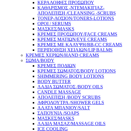
ΚΕΡΑΛΟΙΦΕΣ ΠΡΟΣΩΠΟΥ
ΚΑΘΑΡΙΣΜΟΣ -ΝΤΕΜΑΚΙΓΙΑΖ-
ΑΠΟΛΕΠΙΣΗ /CLEANSING -SCRUBS
ΤΟΝΕΡ-ΛΟΣΙΟΝ/TONERS-LOTIONS
ΟΡΟΙ / SERUMS
ΜΑΣΚΕΣ/MASKS
ΚΡΕΜΕΣ ΠΡΟΣΩΠΟΥ/FACE CREAMS
ΚΡΕΜΕΣ ΜΑΤΙΩΝ/EYE CREAMS
ΚΡΕΜΕΣ ΜΕ ΚΑΛΥΨΗ/BB-CC CREAMS
ΠΕΡΙΠΟΙΗΣΗ ΧΕΙΛΙΩΝ/LIP BALMS
ΚΡΕΜΕΣ ΧΕΡΙΩΝ/HAND CREAMS
ΣΩΜΑ/BODY
ΚΡΕΜΕΣ ΠΟΔΙΩΝ
ΚΡΕΜΕΣ ΣΩΜΑΤΟΣ/BODY LOTIONS
SHIMMERING BODY LOTIONS
BODY BUTTER
ΛΑΔΙΑ ΣΩΜΑΤΟΣ /BODY OILS
CANDLE MASSAGE
ΑΠΟΛΕΠΙΣΗ /BODY SCRUBS
ΑΦΡΟΛΟΥΤΡΑ /SHOWER GELS
ΑΛΑΤΑ ΜΠΑΝΙΟΥ/SALT
ΣΑΠΟΥΝΙΑ /SOAPS
ΜΑΣΚΕΣ/MASKS
ΛΑΔΙΑ ΜΑΣΑΖ/MASSAGE OILS
ICE COOLING