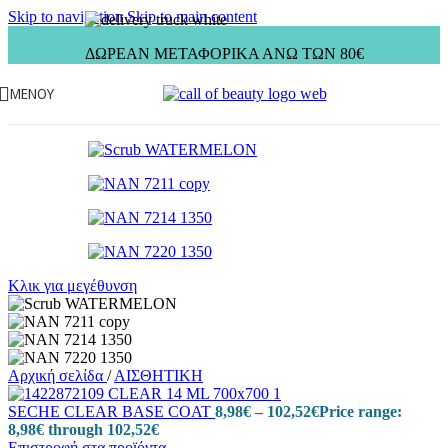
Skip to navigation
Skip to main content
ΔΩΡΕΑΝ ΜΕΤΑΦΟΡΙΚΑ ΑΝΩ ΤΩΝ 80€
ΜΕΝΟΎ
Κλικ για μεγέθυνση
Αρχική σελίδα
/
ΑΙΣΘΗΤΙΚΗ
SECHE CLEAR BASE COAT
8,98
€
–
102,52
€
Price range:
8,98€ through 102,52€
Επιστροφή στα προϊόντα