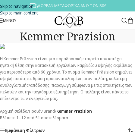
ΔΩΡΕΑΝ ΜΕΤΑΦΟΡΙΚΑ ΑΝΩ ΤΩΝ 80€
Skip to navigation
Skip to main content
ΜΕΝΟΥ
Kemmer Prazision
Η Kemmer Präzision είναι μια παραδοσιακή εταιρεία που κατέχει
ηγετική θέση στην κατασκευή εργαλείων καρβιδίου υψηλής ακρίβειας
για περισσότερα από 60 χρόνια. Το όνομα Kemmer Präzision σημαίνει
υψηλή ποιότητα, δράση προσανατολισμένη στον πελάτη, καλύτερη
αναλογία τιμής/απόδοσης, παραγωγή σύμφωνα με τις απαιτήσεις των
πελατών και την παγκόσμια εξυπηρέτηση. Ο πελάτης είναι πάντα το
επίκεντρο των ενεργειών μας.
Αρχική σελίδα
/
Προϊόν Brand
/
Kemmer Prazision
Βλέπετε 1–12 από 51 αποτελέσματα
Εμφάνιση Φίλτρων