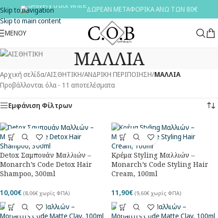
ΔΩΡΕΑΝ ΜΕΤΑΦΟΡΙΚΑ ΑΝΩ ΤΩΝ 80€
Skip to navigation
Skip to main content
ΜΕΝΟΥ
ΜΑΛΛΙΑ
Αρχική σελίδα
/
ΑΙΣΘΗΤΙΚΗ
/
ΑΝΔΡΙΚΗ ΠΕΡΙΠΟΙΗΣΗ
/
ΜΑΛΛΙΑ
Προβάλλονται όλα - 11 αποτελέσματα
Εμφάνιση Φίλτρων
Detox Σαμπουάν Μαλλιών –
Κρέμα Styling Μαλλιών –
Monarch’s Code Detox Hair
Monarch’s Code Styling Hair
Shampoo, 300ml
Cream, 100ml
10,00
€
11,90
€
(
8,06
€
χωρίς ΦΠΑ)
(
9,60
€
χωρίς ΦΠΑ)