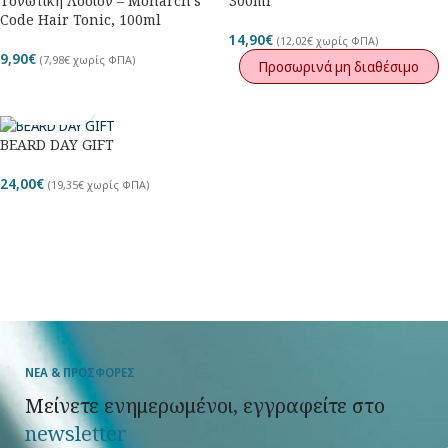
Τονωτική Λοσιόν – Monarch’s
300ml
Code Hair Tonic, 100ml
14,90
€
(
12,02
€
χωρίς ΦΠΑ)
9,90
€
(
7,98
€
χωρίς ΦΠΑ)
Προσωρινά μη διαθέσιμο
BEARD DAY GIFT
24,00
€
(
19,35
€
χωρίς ΦΠΑ)
ΝΕΑ & ΠΡΟΣΦΟΡΕΣ
Μείνετε ενημερωμένοι, εγγραφείτε στο
newsletter