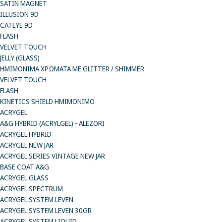
SATIN MAGNET
ILLUSION 9D
CATEYE 9D
FLASH
VELVET TOUCH
JELLY (GLASS)
ΗΜΙΜΟΝΙΜA ΧΡΩΜΑΤΑ ΜΕ GLITTER / SHIMMER
VELVET TOUCH
FLASH
KINETICS SHIELD ΗΜΙΜΟΝΙΜΟ
ACRYGEL
A&G HYBRID (ACRYLGEL) - ALEZORI
ACRYGEL HYBRID
ACRYGEL NEW JAR
ACRYGEL SERIES VINTAGE NEW JAR
BASE COAT A&G
ACRYGEL GLASS
ACRYGEL SPECTRUM
ACRYGEL SYSTEM LEVEN
ACRYGEL SYSTEM LEVEN 30GR
ACRYGEL SYSTEM LIQUID