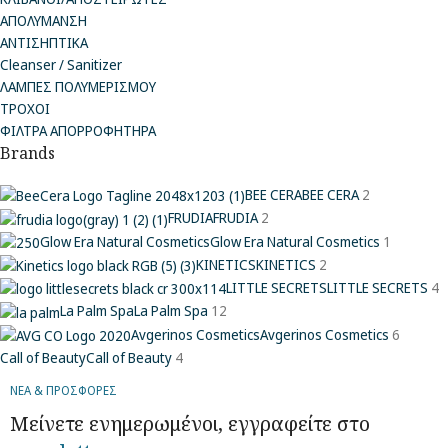
ΑΠΟΛΥΜΑΝΣΗ
ΑΝΤΙΣΗΠΤΙΚΑ
Cleanser / Sanitizer
ΛΑΜΠΕΣ ΠΟΛΥΜΕΡΙΣΜΟΥ
ΤΡΟΧΟΙ
ΦΙΛΤΡΑ ΑΠΟΡΡΟΦΗΤΗΡΑ
Brands
BEE CERA
BEE CERA
2
FRUDIA
FRUDIA
2
Glow Era Natural Cosmetics
Glow Era Natural Cosmetics
1
KINETICS
KINETICS
2
LITTLE SECRETS
LITTLE SECRETS
4
La Palm Spa
La Palm Spa
12
Avgerinos Cosmetics
Avgerinos Cosmetics
6
Call of Beauty
Call of Beauty
4
ΝΕΑ & ΠΡΟΣΦΟΡΕΣ
Μείνετε ενημερωμένοι, εγγραφείτε στο