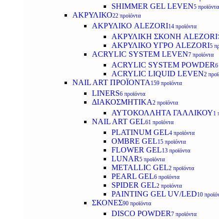
SHIMMER GEL LEVEN
5 προϊόντα
ΑΚΡΥΛΙΚΟ
22 προϊόντα
ΑΚΡΥΛΙΚΟ ALEZORI
14 προϊόντα
ΑΚΡΥΛΙΚΗ ΣΚΟΝΗ ALEZORI
ΑΚΡΥΛΙΚΟ ΥΓΡΟ ALEZORI
5 π
ACRYLIC SYSTEM LEVEN
7 προϊόντα
ACRYLIC SYSTEM POWDER
6
ACRYLIC LIQUID LEVEN
2 προ
NAIL ART ΠΡΟΪΟΝΤΑ
159 προϊόντα
LINERS
6 προϊόντα
ΔΙΑΚΟΣΜΗΤΙΚΑ
2 προϊόντα
ΑΥΤΟΚΟΛΛΗΤΑ ΓΑΛΛΙΚΟΥ
1 
NAIL ART GEL
61 προϊόντα
PLATINUM GEL
4 προϊόντα
OMBRE GEL
15 προϊόντα
FLOWER GEL
13 προϊόντα
LUNAR
5 προϊόντα
METALLIC GEL
2 προϊόντα
PEARL GEL
6 προϊόντα
SPIDER GEL
2 προϊόντα
PAINTING GEL UV/LED
10 προϊό
ΣΚΟΝΕΣ
90 προϊόντα
DISCO POWDER
7 προϊόντα