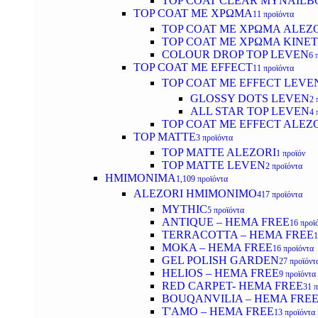
TOP COAT CLEAR MYNAILB
TOP COAT ΜΕ ΧΡΩΜΑ
11 προϊόντα
TOP COAT ΜΕ ΧΡΩΜΑ ALEZ
TOP COAT ΜΕ ΧΡΩΜΑ KINET
COLOUR DROP TOP LEVEN
6 
TOP COAT ΜΕ EFFECT
11 προϊόντα
TOP COAT ME EFFECT LEVE
GLOSSY DOTS LEVEN
2 
ALL STAR TOP LEVEN
4 
TOP COAT ME EFFECT ALEZ
TOP MATTE
3 προϊόντα
TOP MATTE ALEZORI
1 προϊόν
TOP MATTE LEVEN
2 προϊόντα
ΗΜΙΜΟΝΙΜΑ
1,109 προϊόντα
ALEZORI ΗΜΙΜΟΝΙΜΟ
417 προϊόντα
MYTHIC
5 προϊόντα
ANTIQUE – HEMA FREE
16 προϊ
TERRACOTTA – HEMA FREE
1
MOKA – HEMA FREE
16 προϊόντα
GEL POLISH GARDEN
27 προϊόντ
HELIOS – HEMA FREE
9 προϊόντα
RED CARPET- HEMA FREE
31 
BOUQANVILIA – HEMA FRE
T'AMO – HEMA FREE
13 προϊόντα