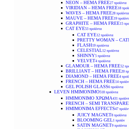
NEON – HEMA FREE
27 προϊόντα
VIRIDIAN – HEMA FREE
18 προϊ
WAVES – HEMA FREE
28 προϊόντα
MAUVE – HEMA FREE
19 προϊόντ
GRAPHITE – HEMA FREE
15 προ
CAT EYE
53 προϊόντα
CAT EYE
12 προϊόντα
PRETTY WOMAN – CAT
FLASH
19 προϊόντα
CELESTIAL
12 προϊόντα
SHINNY
5 προϊόντα
VELVET
4 προϊόντα
GLAMOUR – HEMA FREE
52 πρ
BRILLIANT – HEMA FREE
20 πρ
DIAMOND – HEMA FREE
4 προϊ
FRENCH – HEMA FREE
14 προϊόν
GEL POLISH GLASS
6 προϊόντα
LEVEN ΗΜΙΜΟΝΙΜΟ
518 προϊόντα
ΗΜΙΜΟΝΙΜΟ ΧΡΩΜΑ
431 προϊόν
FRENCH – SEMI TRANSPARE
HMIMONIMA EFFECTS
47 προϊόν
JUICY MAGNET
8 προϊόντα
BLOOMING GEL
1 προϊόν
SATIN MAGNET
9 προϊόντα