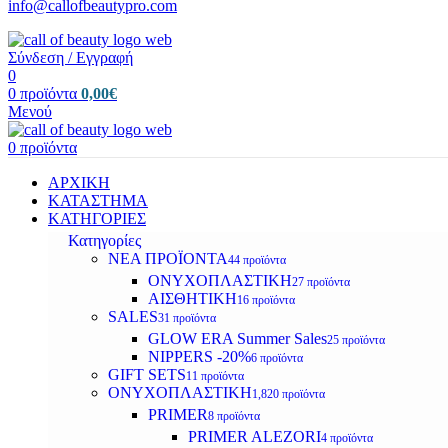
info@callofbeautypro.com
Σύνδεση / Εγγραφή
0
0
προϊόντα
0,00
€
Μενού
0
προϊόντα
ΑΡΧΙΚΗ
ΚΑΤΑΣΤΗΜΑ
ΚΑΤΗΓΟΡΙΕΣ
Κατηγορίες
ΝΕΑ ΠΡΟΪΟΝΤΑ
44 προϊόντα
ΟΝΥΧΟΠΛΑΣΤΙΚΗ
27 προϊόντα
ΑΙΣΘΗΤΙΚΗ
16 προϊόντα
SALES
31 προϊόντα
GLOW ERA Summer Sales
25 προϊόντα
NIPPERS -20%
6 προϊόντα
GIFT SETS
11 προϊόντα
ΟΝΥΧΟΠΛΑΣΤΙΚΗ
1,820 προϊόντα
PRIMER
8 προϊόντα
PRIMER ALEZORI
4 προϊόντα