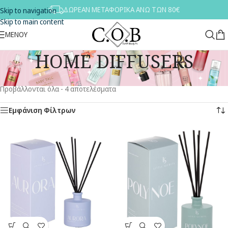
ΔΩΡΕΑΝ ΜΕΤΑΦΟΡΙΚΑ ΑΝΩ ΤΩΝ 80€
Skip to navigation
Skip to main content
ΜΕΝΟΥ
HOME DIFFUSERS
Αρχική σελίδα
/
ΑΡΩΜΑΤΑ
/
HOME DIFFUSERS
Προβάλλονται όλα - 4 αποτελέσματα
Εμφάνιση Φίλτρων