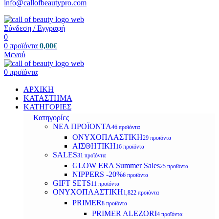
info@callofbeautypro.com
Σύνδεση / Εγγραφή
0
0
προϊόντα
0,00
€
Μενού
0
προϊόντα
ΑΡΧΙΚΗ
ΚΑΤΑΣΤΗΜΑ
ΚΑΤΗΓΟΡΙΕΣ
Κατηγορίες
ΝΕΑ ΠΡΟΪΟΝΤΑ
46 προϊόντα
ΟΝΥΧΟΠΛΑΣΤΙΚΗ
29 προϊόντα
ΑΙΣΘΗΤΙΚΗ
16 προϊόντα
SALES
31 προϊόντα
GLOW ERA Summer Sales
25 προϊόντα
NIPPERS -20%
6 προϊόντα
GIFT SETS
11 προϊόντα
ΟΝΥΧΟΠΛΑΣΤΙΚΗ
1,822 προϊόντα
PRIMER
8 προϊόντα
PRIMER ALEZORI
4 προϊόντα