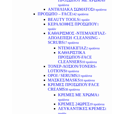
ΠΡΟΣΩΠΟΥ ΜΕ ΧΡΩΜΑ
6
προϊόντα
ΑΝΤΗΛΙΑΚΑ ΣΩΜΑΤΟΣ
9 προϊόντα
ΠΡΟΣΩΠΟ – FACE
142 προϊόντα
BEAUTY TOOLS
1 προϊόν
ΚΕΡΑΛΟΙΦΕΣ ΠΡΟΣΩΠΟΥ
1
προϊόν
ΚΑΘΑΡΙΣΜΟΣ -ΝΤΕΜΑΚΙΓΙΑΖ-
ΑΠΟΛΕΠΙΣΗ /CLEANSING -
SCRUBS
17 προϊόντα
ΝΤΕΜΑΚΙΓΙΑΖ
2 προϊόντα
ΚΑΘΑΡΙΣΤΙΚΑ
ΠΡΟΣΩΠΟΥ-FACE
CLEANSERS
10 προϊόντα
ΤΟΝΕΡ-ΛΟΣΙΟΝ/TONERS-
LOTIONS
9 προϊόντα
ΟΡΟΙ / SERUMS
23 προϊόντα
ΜΑΣΚΕΣ/MASKS
16 προϊόντα
ΚΡΕΜΕΣ ΠΡΟΣΩΠΟΥ/FACE
CREAMS
38 προϊόντα
ΚΡΕΜΕΣ ΜΕ ΧΡΩΜΑ
3
προϊόντα
ΚΡΕΜΕΣ 24ΩΡΕΣ
19 προϊόντα
ΛΕΥΚΑΝΤΙΚΕΣ ΚΡΕΜΕΣ
1
προϊόν