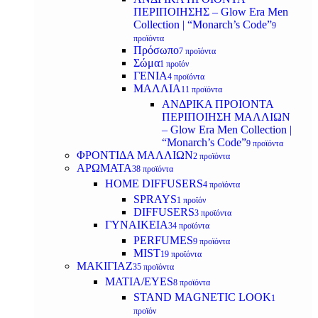
ΠΕΡΙΠΟΙΗΣΗΣ – Glow Era Men
Collection | “Monarch’s Code”
9
προϊόντα
Πρόσωπο
7 προϊόντα
Σώμα
1 προϊόν
ΓΕΝΙΑ
4 προϊόντα
ΜΑΛΛΙΑ
11 προϊόντα
ΑΝΔΡΙΚΑ ΠΡΟΙΟΝΤΑ
ΠΕΡΙΠΟΙΗΣΗ ΜΑΛΛΙΩΝ
– Glow Era Men Collection |
“Monarch’s Code”
9 προϊόντα
ΦΡΟΝΤΙΔΑ ΜΑΛΛΙΩΝ
2 προϊόντα
ΑΡΩΜΑΤΑ
38 προϊόντα
HOME DIFFUSERS
4 προϊόντα
SPRAYS
1 προϊόν
DIFFUSERS
3 προϊόντα
ΓΥΝΑΙΚΕΙΑ
34 προϊόντα
PERFUMES
9 προϊόντα
MIST
19 προϊόντα
ΜΑΚΙΓΙΑΖ
35 προϊόντα
ΜΑΤΙΑ/EYES
8 προϊόντα
STAND MAGNETIC LOOK
1
προϊόν