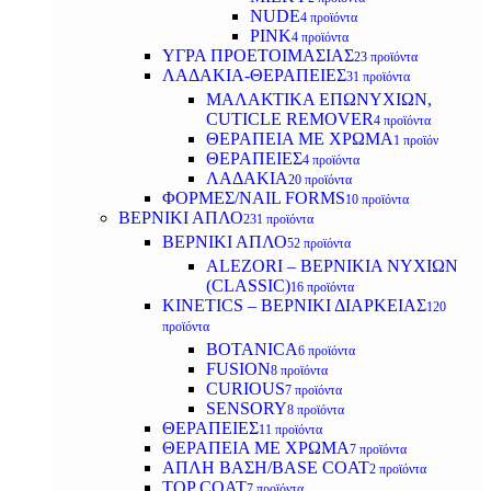
NUDE
4 προϊόντα
PINK
4 προϊόντα
ΥΓΡΑ ΠΡΟΕΤΟΙΜΑΣΙΑΣ
23 προϊόντα
ΛΑΔΑΚΙΑ-ΘΕΡΑΠΕΙΕΣ
31 προϊόντα
ΜΑΛΑΚΤΙΚΑ ΕΠΩΝΥΧΙΩΝ,
CUTICLE REMOVER
4 προϊόντα
ΘΕΡΑΠΕΙΑ ΜΕ ΧΡΩΜΑ
1 προϊόν
ΘΕΡΑΠΕΙΕΣ
4 προϊόντα
ΛΑΔΑΚΙΑ
20 προϊόντα
ΦΟΡΜΕΣ/NAIL FORMS
10 προϊόντα
ΒΕΡΝΙΚΙ ΑΠΛΟ
231 προϊόντα
ΒΕΡΝΙΚΙ ΑΠΛΟ
52 προϊόντα
ALEZORI – ΒΕΡΝΙΚΙΑ ΝΥΧΙΩΝ
(CLASSIC)
16 προϊόντα
KINETICS – ΒΕΡΝΙΚΙ ΔΙΑΡΚΕΙΑΣ
120
προϊόντα
BOTANICA
6 προϊόντα
FUSION
8 προϊόντα
CURIOUS
7 προϊόντα
SENSORY
8 προϊόντα
ΘΕΡΑΠΕΙΕΣ
11 προϊόντα
ΘΕΡΑΠΕΙΑ ΜΕ ΧΡΩΜΑ
7 προϊόντα
ΑΠΛΗ ΒΑΣΗ/BASE COAT
2 προϊόντα
TOP COAT
7 προϊόντα