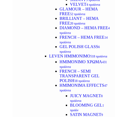
5 προϊόντα
VELVET
4 προϊόντα
GLAMOUR – HEMA
FREE
52 προϊόντα
BRILLIANT – HEMA
FREE
20 προϊόντα
DIAMOND – HEMA FREE
4
προϊόντα
FRENCH – HEMA FREE
14
προϊόντα
GEL POLISH GLASS
6
προϊόντα
LEVEN ΗΜΙΜΟΝΙΜΟ
518 προϊόντα
ΗΜΙΜΟΝΙΜΟ ΧΡΩΜΑ
431
προϊόντα
FRENCH – SEMI
TRANSPARENT GEL
POLISH
18 προϊόντα
HMIMONIMA EFFECTS
47
προϊόντα
JUICY MAGNET
8
προϊόντα
BLOOMING GEL
1
προϊόν
SATIN MAGNET
9