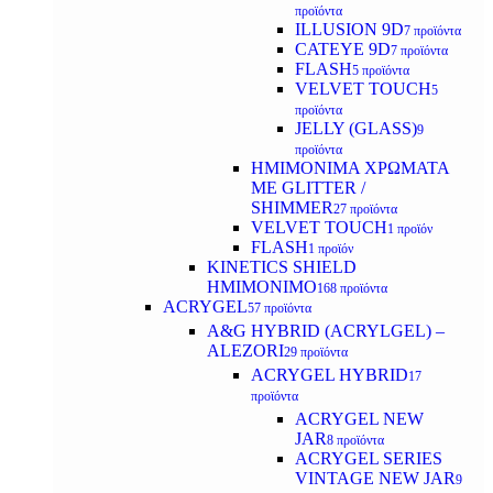
προϊόντα
ILLUSION 9D
7 προϊόντα
CATEYE 9D
7 προϊόντα
FLASH
5 προϊόντα
VELVET TOUCH
5
προϊόντα
JELLY (GLASS)
9
προϊόντα
ΗΜΙΜΟΝΙΜA ΧΡΩΜΑΤΑ
ΜΕ GLITTER /
SHIMMER
27 προϊόντα
VELVET TOUCH
1 προϊόν
FLASH
1 προϊόν
KINETICS SHIELD
ΗΜΙΜΟΝΙΜΟ
168 προϊόντα
ACRYGEL
57 προϊόντα
A&G HYBRID (ACRYLGEL) –
ALEZORI
29 προϊόντα
ACRYGEL HYBRID
17
προϊόντα
ACRYGEL NEW
JAR
8 προϊόντα
ACRYGEL SERIES
VINTAGE NEW JAR
9