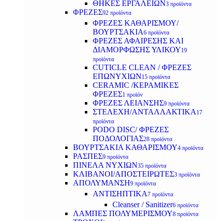
ΘΗΚΕΣ ΕΡΓΑΛΕΙΩΝ
3 προϊόντα
ΦΡΕΖΕΣ
92 προϊόντα
ΦΡΕΖΕΣ ΚΑΘΑΡΙΣΜΟΥ/
ΒΟΥΡΤΣΑΚΙΑ
6 προϊόντα
ΦΡΕΖΕΣ ΑΦΑΙΡΕΣΗΣ ΚΑΙ
ΔΙΑΜΟΡΦΩΣΗΣ ΥΛΙΚΟΥ
19
προϊόντα
CUTICLE CLEAN / ΦΡΕΖΕΣ
ΕΠΩΝΥΧΙΩΝ
15 προϊόντα
CERAMIC /ΚΕΡΑΜΙΚΕΣ
ΦΡΕΖΕΣ
1 προϊόν
ΦΡΕΖΕΣ ΛΕΙΑΝΣΗΣ
9 προϊόντα
ΣΤΕΛΕΧΗ/ΑΝΤΑΛΛΑΚΤΙΚΑ
17
προϊόντα
PODO DISC/ ΦΡΕΖΕΣ
ΠΟΔΟΛΟΓΙΑΣ
28 προϊόντα
ΒΟΥΡΤΣΑΚΙΑ ΚΑΘΑΡΙΣΜΟΥ
4 προϊόντα
ΡΑΣΠΕΣ
9 προϊόντα
ΠΙΝΕΛΑ ΝΥΧΙΩΝ
35 προϊόντα
ΚΛΙΒΑΝΟΙ/ΑΠΟΣΤΕΙΡΩΤΕΣ
3 προϊόντα
ΑΠΟΛΥΜΑΝΣΗ
9 προϊόντα
ΑΝΤΙΣΗΠΤΙΚΑ
7 προϊόντα
Cleanser / Sanitizer
6 προϊόντα
ΛΑΜΠΕΣ ΠΟΛΥΜΕΡΙΣΜΟΥ
8 προϊόντα