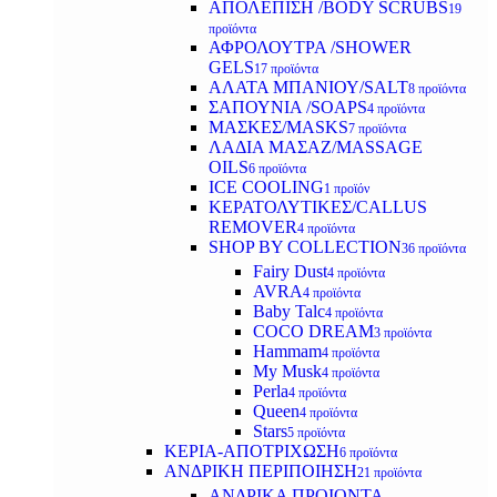
ΑΠΟΛΕΠΙΣΗ /BODY SCRUBS
19
προϊόντα
ΑΦΡΟΛΟΥΤΡΑ /SHOWER
GELS
17 προϊόντα
ΑΛΑΤΑ ΜΠΑΝΙΟΥ/SALT
8 προϊόντα
ΣΑΠΟΥΝΙΑ /SOAPS
4 προϊόντα
ΜΑΣΚΕΣ/MASKS
7 προϊόντα
ΛΑΔΙΑ ΜΑΣΑΖ/MASSAGE
OILS
6 προϊόντα
ICE COOLING
1 προϊόν
ΚΕΡΑΤΟΛΥΤΙΚΕΣ/CALLUS
REMOVER
4 προϊόντα
SHOP BY COLLECTION
36 προϊόντα
Fairy Dust
4 προϊόντα
AVRA
4 προϊόντα
Baby Talc
4 προϊόντα
COCO DREAM
3 προϊόντα
Hammam
4 προϊόντα
My Musk
4 προϊόντα
Perla
4 προϊόντα
Queen
4 προϊόντα
Stars
5 προϊόντα
ΚΕΡΙΑ-ΑΠΟΤΡΙΧΩΣΗ
6 προϊόντα
ΑΝΔΡΙΚΗ ΠΕΡΙΠΟΙΗΣΗ
21 προϊόντα
ΑΝΔΡΙΚΑ ΠΡΟΙΟΝΤΑ