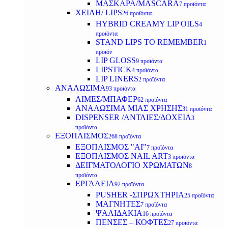
ΜΑΣΚΑΡΑ/MASCARA
7 προϊόντα
ΧΕΙΛΗ/ LIPS
26 προϊόντα
HYBRID CREAMY LIP OILS
4
προϊόντα
STAND LIPS TO REMEMBER
1
προϊόν
LIP GLOSS
9 προϊόντα
LIPSTICK
4 προϊόντα
LIP LINERS
2 προϊόντα
ΑΝΑΛΩΣΙΜΑ
93 προϊόντα
ΛΙΜΕΣ/ΜΠΑΦΕΡ
62 προϊόντα
ΑΝΑΛΩΣΙΜΑ ΜΙΑΣ ΧΡΗΣΗΣ
31 προϊόντα
DISPENSER /ΑΝΤΛΙΕΣ/ΔΟΧΕΙΑ
3
προϊόντα
ΕΞΟΠΛΙΣΜΟΣ
268 προϊόντα
ΕΞΟΠΛΙΣΜΟΣ "AI"
7 προϊόντα
ΕΞΟΠΛΙΣΜΟΣ NAIL ART
3 προϊόντα
ΔΕΙΓΜΑΤΟΛΟΓΙΟ ΧΡΩΜΑΤΩΝ
8
προϊόντα
ΕΡΓΑΛΕΙΑ
92 προϊόντα
PUSHER -ΣΠΡΩΧΤΗΡΙΑ
25 προϊόντα
ΜΑΓΝΗΤΕΣ
7 προϊόντα
ΨΑΛΙΔΑΚΙΑ
16 προϊόντα
ΠΕΝΣΕΣ – ΚΟΦΤΕΣ
27 προϊόντα