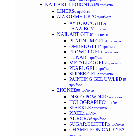
NAIL ART ΠΡΟΪΟΝΤΑ
159 προϊόντα
LINERS
6 προϊόντα
ΔΙΑΚΟΣΜΗΤΙΚΑ
2 προϊόντα
ΑΥΤΟΚΟΛΛΗΤΑ
ΓΑΛΛΙΚΟΥ
1 προϊόν
NAIL ART GEL
61 προϊόντα
PLATINUM GEL
4 προϊόντα
OMBRE GEL
15 προϊόντα
FLOWER GEL
13 προϊόντα
LUNAR
5 προϊόντα
METALLIC GEL
2 προϊόντα
PEARL GEL
6 προϊόντα
SPIDER GEL
2 προϊόντα
PAINTING GEL UV/LED
10
προϊόντα
ΣΚΟΝΕΣ
90 προϊόντα
DISCO POWDER
7 προϊόντα
HOLOGRAPHIC
1 προϊόν
SPARKLE
2 προϊόντα
PIXEL
1 προϊόν
AURORA
6 προϊόντα
SUGAR/GLITTER
5 προϊόντα
CHAMELEON CAT EYE
2
προϊόντα