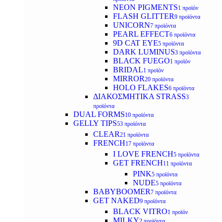
NEON PIGMENTS
1 προϊόν
FLASH GLITTER
9 προϊόντα
UNICORN
7 προϊόντα
PEARL EFFECT
6 προϊόντα
9D CAT EYE
5 προϊόντα
DARK LUMINUS
3 προϊόντα
BLACK FUEGO
1 προϊόν
BRIDAL
1 προϊόν
MIRROR
20 προϊόντα
HOLO FLAKES
6 προϊόντα
ΔΙΑΚΟΣΜΗΤΙΚΑ STRASS
3
προϊόντα
DUAL FORMS
10 προϊόντα
GELLY TIPS
53 προϊόντα
CLEAR
21 προϊόντα
FRENCH
17 προϊόντα
I LOVE FRENCH
5 προϊόντα
GET FRENCH
11 προϊόντα
PINK
5 προϊόντα
NUDE
5 προϊόντα
BABYBOOMER
7 προϊόντα
GET NAKED
9 προϊόντα
BLACK VITRO
1 προϊόν
MILKY
2 προϊόντα