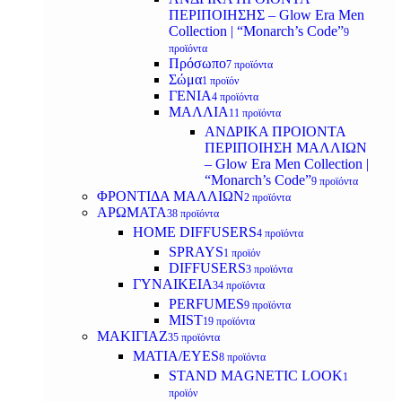
ΠΕΡΙΠΟΙΗΣΗΣ – Glow Era Men
Collection | “Monarch’s Code”
9
προϊόντα
Πρόσωπο
7 προϊόντα
Σώμα
1 προϊόν
ΓΕΝΙΑ
4 προϊόντα
ΜΑΛΛΙΑ
11 προϊόντα
ΑΝΔΡΙΚΑ ΠΡΟΙΟΝΤΑ
ΠΕΡΙΠΟΙΗΣΗ ΜΑΛΛΙΩΝ
– Glow Era Men Collection |
“Monarch’s Code”
9 προϊόντα
ΦΡΟΝΤΙΔΑ ΜΑΛΛΙΩΝ
2 προϊόντα
ΑΡΩΜΑΤΑ
38 προϊόντα
HOME DIFFUSERS
4 προϊόντα
SPRAYS
1 προϊόν
DIFFUSERS
3 προϊόντα
ΓΥΝΑΙΚΕΙΑ
34 προϊόντα
PERFUMES
9 προϊόντα
MIST
19 προϊόντα
ΜΑΚΙΓΙΑΖ
35 προϊόντα
ΜΑΤΙΑ/EYES
8 προϊόντα
STAND MAGNETIC LOOK
1
προϊόν