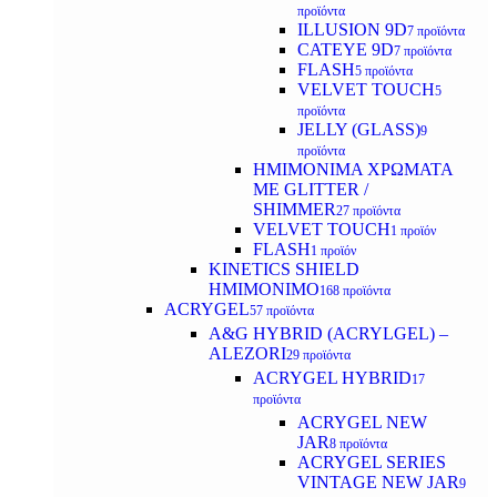
προϊόντα
ILLUSION 9D
7 προϊόντα
CATEYE 9D
7 προϊόντα
FLASH
5 προϊόντα
VELVET TOUCH
5
προϊόντα
JELLY (GLASS)
9
προϊόντα
ΗΜΙΜΟΝΙΜA ΧΡΩΜΑΤΑ
ΜΕ GLITTER /
SHIMMER
27 προϊόντα
VELVET TOUCH
1 προϊόν
FLASH
1 προϊόν
KINETICS SHIELD
ΗΜΙΜΟΝΙΜΟ
168 προϊόντα
ACRYGEL
57 προϊόντα
A&G HYBRID (ACRYLGEL) –
ALEZORI
29 προϊόντα
ACRYGEL HYBRID
17
προϊόντα
ACRYGEL NEW
JAR
8 προϊόντα
ACRYGEL SERIES
VINTAGE NEW JAR
9