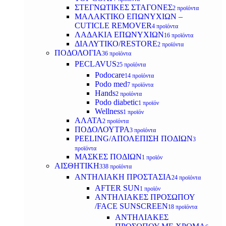
ΣΤΕΓΝΩΤΙΚΕΣ ΣΤΑΓΟΝΕΣ
2 προϊόντα
ΜΑΛΑΚΤΙΚΟ ΕΠΩΝΥΧΙΩΝ –
CUTICLE REMOVER
4 προϊόντα
ΛΑΔΑΚΙΑ ΕΠΩΝΥΧΙΩΝ
16 προϊόντα
ΔΙΑΛΥΤΙΚΟ/RESTORE
2 προϊόντα
ΠΟΔΟΛΟΓΙΑ
36 προϊόντα
PECLAVUS
25 προϊόντα
Podocare
14 προϊόντα
Podo med
7 προϊόντα
Hands
2 προϊόντα
Podo diabetic
1 προϊόν
Wellness
1 προϊόν
ΑΛΑΤΑ
2 προϊόντα
ΠΟΔΟΛΟΥΤΡΑ
3 προϊόντα
PEELING/ΑΠΟΛΕΠΙΣΗ ΠΟΔΙΩΝ
3
προϊόντα
ΜΑΣΚΕΣ ΠΟΔΙΩΝ
1 προϊόν
ΑΙΣΘΗΤΙΚΗ
338 προϊόντα
ΑΝΤΗΛΙΑΚΗ ΠΡΟΣΤΑΣΙΑ
24 προϊόντα
AFTER SUN
1 προϊόν
ΑΝΤΗΛΙΑΚΕΣ ΠΡΟΣΩΠΟΥ
/FACE SUNSCREEN
18 προϊόντα
ΑΝΤΗΛΙΑΚΕΣ