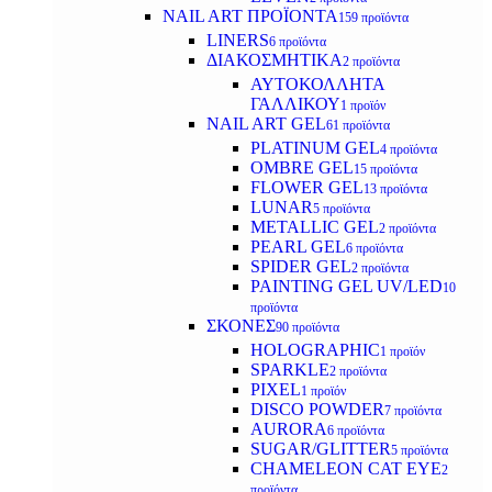
NAIL ART ΠΡΟΪΟΝΤΑ
159 προϊόντα
LINERS
6 προϊόντα
ΔΙΑΚΟΣΜΗΤΙΚΑ
2 προϊόντα
ΑΥΤΟΚΟΛΛΗΤΑ
ΓΑΛΛΙΚΟΥ
1 προϊόν
NAIL ART GEL
61 προϊόντα
PLATINUM GEL
4 προϊόντα
OMBRE GEL
15 προϊόντα
FLOWER GEL
13 προϊόντα
LUNAR
5 προϊόντα
METALLIC GEL
2 προϊόντα
PEARL GEL
6 προϊόντα
SPIDER GEL
2 προϊόντα
PAINTING GEL UV/LED
10
προϊόντα
ΣΚΟΝΕΣ
90 προϊόντα
HOLOGRAPHIC
1 προϊόν
SPARKLE
2 προϊόντα
PIXEL
1 προϊόν
DISCO POWDER
7 προϊόντα
AURORA
6 προϊόντα
SUGAR/GLITTER
5 προϊόντα
CHAMELEON CAT EYE
2
προϊόντα