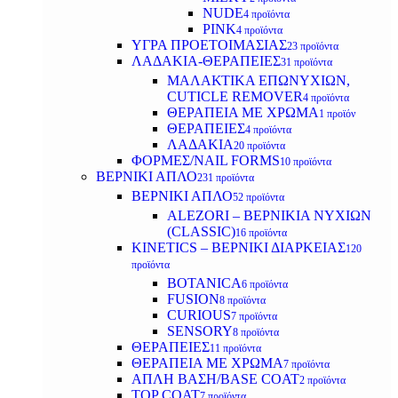
NUDE
4 προϊόντα
PINK
4 προϊόντα
ΥΓΡΑ ΠΡΟΕΤΟΙΜΑΣΙΑΣ
23 προϊόντα
ΛΑΔΑΚΙΑ-ΘΕΡΑΠΕΙΕΣ
31 προϊόντα
ΜΑΛΑΚΤΙΚΑ ΕΠΩΝΥΧΙΩΝ,
CUTICLE REMOVER
4 προϊόντα
ΘΕΡΑΠΕΙΑ ΜΕ ΧΡΩΜΑ
1 προϊόν
ΘΕΡΑΠΕΙΕΣ
4 προϊόντα
ΛΑΔΑΚΙΑ
20 προϊόντα
ΦΟΡΜΕΣ/NAIL FORMS
10 προϊόντα
ΒΕΡΝΙΚΙ ΑΠΛΟ
231 προϊόντα
ΒΕΡΝΙΚΙ ΑΠΛΟ
52 προϊόντα
ALEZORI – ΒΕΡΝΙΚΙΑ ΝΥΧΙΩΝ
(CLASSIC)
16 προϊόντα
KINETICS – ΒΕΡΝΙΚΙ ΔΙΑΡΚΕΙΑΣ
120
προϊόντα
BOTANICA
6 προϊόντα
FUSION
8 προϊόντα
CURIOUS
7 προϊόντα
SENSORY
8 προϊόντα
ΘΕΡΑΠΕΙΕΣ
11 προϊόντα
ΘΕΡΑΠΕΙΑ ΜΕ ΧΡΩΜΑ
7 προϊόντα
ΑΠΛΗ ΒΑΣΗ/BASE COAT
2 προϊόντα
TOP COAT
7 προϊόντα