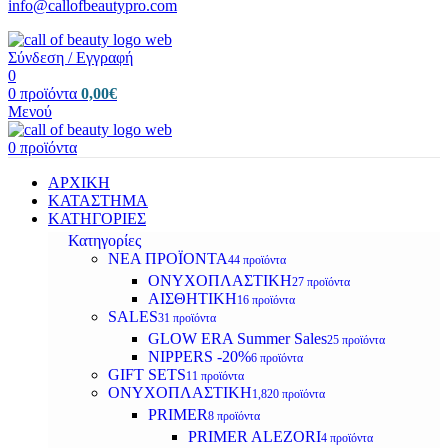
info@callofbeautypro.com
Σύνδεση / Εγγραφή
0
0
προϊόντα
0,00
€
Μενού
0
προϊόντα
ΑΡΧΙΚΗ
ΚΑΤΑΣΤΗΜΑ
ΚΑΤΗΓΟΡΙΕΣ
Κατηγορίες
ΝΕΑ ΠΡΟΪΟΝΤΑ
44 προϊόντα
ΟΝΥΧΟΠΛΑΣΤΙΚΗ
27 προϊόντα
ΑΙΣΘΗΤΙΚΗ
16 προϊόντα
SALES
31 προϊόντα
GLOW ERA Summer Sales
25 προϊόντα
NIPPERS -20%
6 προϊόντα
GIFT SETS
11 προϊόντα
ΟΝΥΧΟΠΛΑΣΤΙΚΗ
1,820 προϊόντα
PRIMER
8 προϊόντα
PRIMER ALEZORI
4 προϊόντα