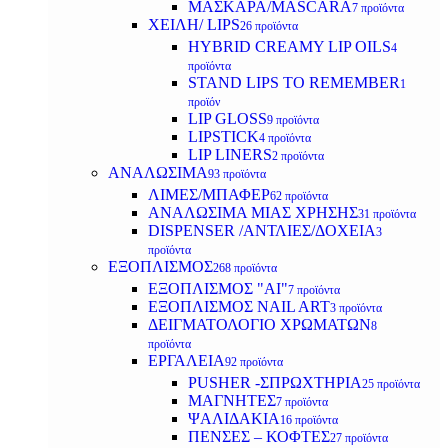
ΜΑΣΚΑΡΑ/MASCARA
7 προϊόντα
ΧΕΙΛΗ/ LIPS
26 προϊόντα
HYBRID CREAMY LIP OILS
4
προϊόντα
STAND LIPS TO REMEMBER
1
προϊόν
LIP GLOSS
9 προϊόντα
LIPSTICK
4 προϊόντα
LIP LINERS
2 προϊόντα
ΑΝΑΛΩΣΙΜΑ
93 προϊόντα
ΛΙΜΕΣ/ΜΠΑΦΕΡ
62 προϊόντα
ΑΝΑΛΩΣΙΜΑ ΜΙΑΣ ΧΡΗΣΗΣ
31 προϊόντα
DISPENSER /ΑΝΤΛΙΕΣ/ΔΟΧΕΙΑ
3
προϊόντα
ΕΞΟΠΛΙΣΜΟΣ
268 προϊόντα
ΕΞΟΠΛΙΣΜΟΣ "AI"
7 προϊόντα
ΕΞΟΠΛΙΣΜΟΣ NAIL ART
3 προϊόντα
ΔΕΙΓΜΑΤΟΛΟΓΙΟ ΧΡΩΜΑΤΩΝ
8
προϊόντα
ΕΡΓΑΛΕΙΑ
92 προϊόντα
PUSHER -ΣΠΡΩΧΤΗΡΙΑ
25 προϊόντα
ΜΑΓΝΗΤΕΣ
7 προϊόντα
ΨΑΛΙΔΑΚΙΑ
16 προϊόντα
ΠΕΝΣΕΣ – ΚΟΦΤΕΣ
27 προϊόντα