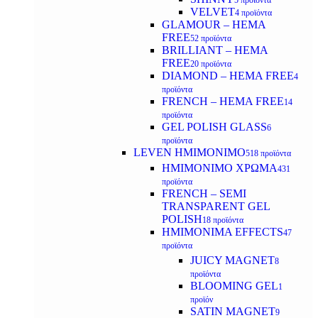
5 προϊόντα
VELVET
4 προϊόντα
GLAMOUR – HEMA
FREE
52 προϊόντα
BRILLIANT – HEMA
FREE
20 προϊόντα
DIAMOND – HEMA FREE
4
προϊόντα
FRENCH – HEMA FREE
14
προϊόντα
GEL POLISH GLASS
6
προϊόντα
LEVEN ΗΜΙΜΟΝΙΜΟ
518 προϊόντα
ΗΜΙΜΟΝΙΜΟ ΧΡΩΜΑ
431
προϊόντα
FRENCH – SEMI
TRANSPARENT GEL
POLISH
18 προϊόντα
HMIMONIMA EFFECTS
47
προϊόντα
JUICY MAGNET
8
προϊόντα
BLOOMING GEL
1
προϊόν
SATIN MAGNET
9