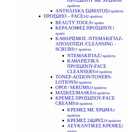
ΠΡΟΣΩΠΟΥ ΜΕ ΧΡΩΜΑ
6
προϊόντα
ΑΝΤΗΛΙΑΚΑ ΣΩΜΑΤΟΣ
9 προϊόντα
ΠΡΟΣΩΠΟ – FACE
142 προϊόντα
BEAUTY TOOLS
1 προϊόν
ΚΕΡΑΛΟΙΦΕΣ ΠΡΟΣΩΠΟΥ
1
προϊόν
ΚΑΘΑΡΙΣΜΟΣ -ΝΤΕΜΑΚΙΓΙΑΖ-
ΑΠΟΛΕΠΙΣΗ /CLEANSING -
SCRUBS
17 προϊόντα
ΝΤΕΜΑΚΙΓΙΑΖ
2 προϊόντα
ΚΑΘΑΡΙΣΤΙΚΑ
ΠΡΟΣΩΠΟΥ-FACE
CLEANSERS
10 προϊόντα
ΤΟΝΕΡ-ΛΟΣΙΟΝ/TONERS-
LOTIONS
9 προϊόντα
ΟΡΟΙ / SERUMS
23 προϊόντα
ΜΑΣΚΕΣ/MASKS
16 προϊόντα
ΚΡΕΜΕΣ ΠΡΟΣΩΠΟΥ/FACE
CREAMS
38 προϊόντα
ΚΡΕΜΕΣ ΜΕ ΧΡΩΜΑ
3
προϊόντα
ΚΡΕΜΕΣ 24ΩΡΕΣ
19 προϊόντα
ΛΕΥΚΑΝΤΙΚΕΣ ΚΡΕΜΕΣ
1
προϊόν