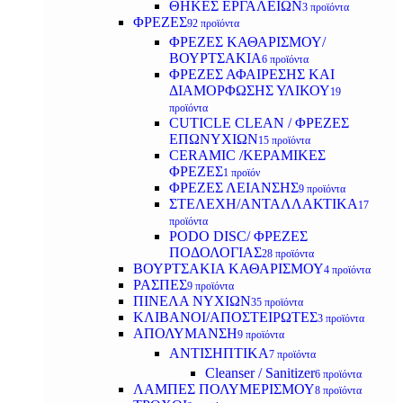
ΘΗΚΕΣ ΕΡΓΑΛΕΙΩΝ
3 προϊόντα
ΦΡΕΖΕΣ
92 προϊόντα
ΦΡΕΖΕΣ ΚΑΘΑΡΙΣΜΟΥ/
ΒΟΥΡΤΣΑΚΙΑ
6 προϊόντα
ΦΡΕΖΕΣ ΑΦΑΙΡΕΣΗΣ ΚΑΙ
ΔΙΑΜΟΡΦΩΣΗΣ ΥΛΙΚΟΥ
19
προϊόντα
CUTICLE CLEAN / ΦΡΕΖΕΣ
ΕΠΩΝΥΧΙΩΝ
15 προϊόντα
CERAMIC /ΚΕΡΑΜΙΚΕΣ
ΦΡΕΖΕΣ
1 προϊόν
ΦΡΕΖΕΣ ΛΕΙΑΝΣΗΣ
9 προϊόντα
ΣΤΕΛΕΧΗ/ΑΝΤΑΛΛΑΚΤΙΚΑ
17
προϊόντα
PODO DISC/ ΦΡΕΖΕΣ
ΠΟΔΟΛΟΓΙΑΣ
28 προϊόντα
ΒΟΥΡΤΣΑΚΙΑ ΚΑΘΑΡΙΣΜΟΥ
4 προϊόντα
ΡΑΣΠΕΣ
9 προϊόντα
ΠΙΝΕΛΑ ΝΥΧΙΩΝ
35 προϊόντα
ΚΛΙΒΑΝΟΙ/ΑΠΟΣΤΕΙΡΩΤΕΣ
3 προϊόντα
ΑΠΟΛΥΜΑΝΣΗ
9 προϊόντα
ΑΝΤΙΣΗΠΤΙΚΑ
7 προϊόντα
Cleanser / Sanitizer
6 προϊόντα
ΛΑΜΠΕΣ ΠΟΛΥΜΕΡΙΣΜΟΥ
8 προϊόντα