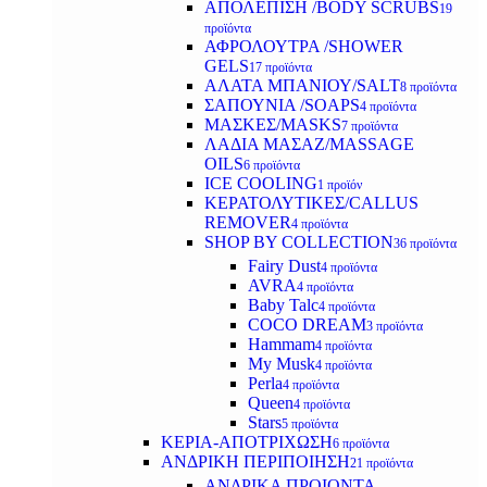
ΑΠΟΛΕΠΙΣΗ /BODY SCRUBS
19
προϊόντα
ΑΦΡΟΛΟΥΤΡΑ /SHOWER
GELS
17 προϊόντα
ΑΛΑΤΑ ΜΠΑΝΙΟΥ/SALT
8 προϊόντα
ΣΑΠΟΥΝΙΑ /SOAPS
4 προϊόντα
ΜΑΣΚΕΣ/MASKS
7 προϊόντα
ΛΑΔΙΑ ΜΑΣΑΖ/MASSAGE
OILS
6 προϊόντα
ICE COOLING
1 προϊόν
ΚΕΡΑΤΟΛΥΤΙΚΕΣ/CALLUS
REMOVER
4 προϊόντα
SHOP BY COLLECTION
36 προϊόντα
Fairy Dust
4 προϊόντα
AVRA
4 προϊόντα
Baby Talc
4 προϊόντα
COCO DREAM
3 προϊόντα
Hammam
4 προϊόντα
My Musk
4 προϊόντα
Perla
4 προϊόντα
Queen
4 προϊόντα
Stars
5 προϊόντα
ΚΕΡΙΑ-ΑΠΟΤΡΙΧΩΣΗ
6 προϊόντα
ΑΝΔΡΙΚΗ ΠΕΡΙΠΟΙΗΣΗ
21 προϊόντα
ΑΝΔΡΙΚΑ ΠΡΟΙΟΝΤΑ