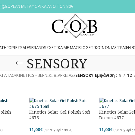
ΔΩΡΕΑΝ ΜΕΤΑΦΟΡΙΚΑ ΑΝΩ ΤΩΝ 80€
ΑΤΗΓΟΡΙΕΣ
SALES
BRANDS
ΣΧΕΤΙΚΑ ΜΕ ΜΑΣ
BLOG
ΕΠΙΚΟΙΝΩΝΙΑ
ΕΓΓΡΑΦΗ Β
SENSORY
ΚΙ ΑΠΛΟ
/
KINETICS - ΒΕΡΝΙΚΙ ΔΙΑΡΚΕΙΑΣ
/
SENSORY
Εμφάνιση
9
12
Polish
Kinetics Solar Gel Polish Soft
Kinetics SolarGe
#675
Dream #677
11,00
€
11,00
€
Α)
(
8,87
€
χωρίς ΦΠΑ)
(
8,87
€
χωρίς 