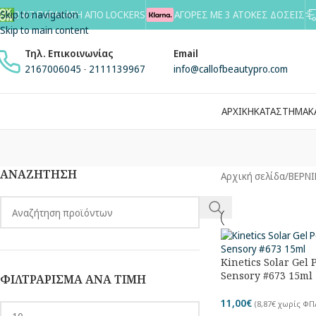
Skip to navigation
24/7 ΠΑΡΑΛΑΒΗ ΑΠΟ LOCKERS
ΑΓΟΡΕΣ ΜΕ 3 ΑΤΟΚΕΣ ΔΟΣΕΙΣ
Skip to main content
Τηλ. Επικοινωνίας
Email
2167006045
-
2111139967
info@callofbeautypro.com
ΑΡΧΙΚΗ
ΚΑΤΑΣΤΗΜΑ
Κ
ΑΝΑΖΗΤΗΣΗ
Αρχική σελίδα
/
ΒΕΡΝΙ
Kinetics Solar Gel 
Sensory #673 15ml
ΦΙΛΤΡΑΡΙΣΜΑ ΑΝΑ ΤΙΜΗ
11,00
€
(
8,87
€
χωρίς ΦΠ