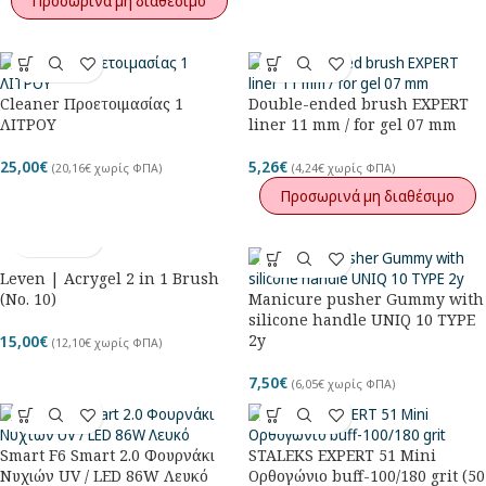
Προσωρινά μη διαθέσιμο
Cleaner Προετοιμασίας 1
Double-ended brush EXPERT
ΛΙΤΡΟΥ
liner 11 mm / for gel 07 mm
25,00
€
5,26
€
(
20,16
€
χωρίς ΦΠΑ)
(
4,24
€
χωρίς ΦΠΑ)
Προσωρινά μη διαθέσιμο
Leven | Acrygel 2 in 1 Brush
(No. 10)
Manicure pusher Gummy with
silicone handle UNIQ 10 TYPE
2y
15,00
€
(
12,10
€
χωρίς ΦΠΑ)
7,50
€
(
6,05
€
χωρίς ΦΠΑ)
Smart F6 Smart 2.0 Φουρνάκι
STALEKS EXPERT 51 Mini
Νυχιών UV / LED 86W Λευκό
Ορθογώνιο buff-100/180 grit (50