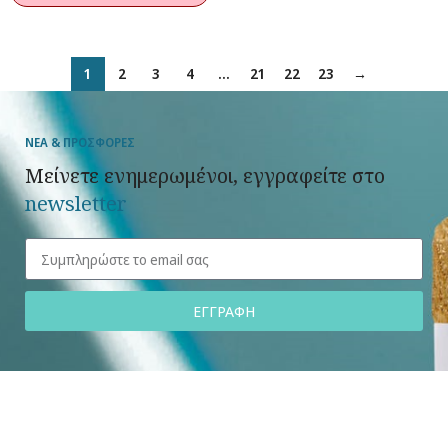
1
2
3
4
…
21
22
23
→
ΝΕΑ & ΠΡΟΣΦΟΡΕΣ
Μείνετε ενημερωμένοι, εγγραφείτε στο
newsletter
ΕΓΓΡΑΦΗ