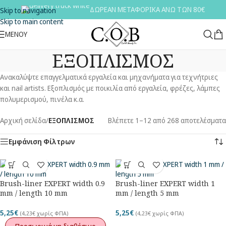
ΔΩΡΕΑΝ ΜΕΤΑΦΟΡΙΚΑ ΑΝΩ ΤΩΝ 80€
Skip to navigation
Skip to main content
ΜΕΝΟΥ
ΕΞΟΠΛΙΣΜΟΣ
Ανακαλύψτε επαγγελματικά εργαλεία και μηχανήματα για τεχνήτριες
και nail artists. Εξοπλισμός με ποικιλία από εργαλεία, φρέζες, λάμπες
πολυμερισμού, πινέλα κ.α.
Αρχική σελίδα
/
ΕΞΟΠΛΙΣΜΟΣ
Βλέπετε 1–12 από 268 αποτελέσματα
Εμφάνιση Φίλτρων
Brush-liner EXPERT width 0.9
Brush-liner EXPERT width 1
mm / length 10 mm
mm / length 5 mm
5,25
€
5,25
€
(
4,23
€
χωρίς ΦΠΑ)
(
4,23
€
χωρίς ΦΠΑ)