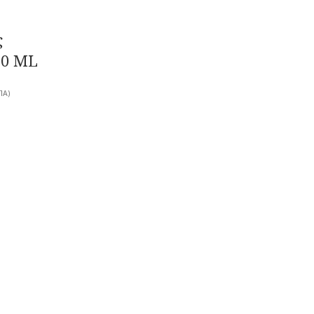
ς
50 ML
ΠΑ)