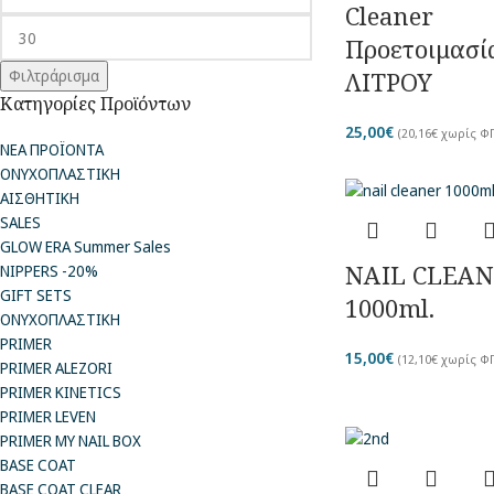
Cleaner
Προετοιμασί
Φιλτράρισμα
ΛΙΤΡΟΥ
Κατηγορίες Προϊόντων
25,00
€
(
20,16
€
χωρίς Φ
ΝΕΑ ΠΡΟΪΟΝΤΑ
ΟΝΥΧΟΠΛΑΣΤΙΚΗ
ΑΙΣΘΗΤΙΚΗ
SALES
GLOW ERA Summer Sales
NAIL CLEA
NIPPERS -20%
GIFT SETS
1000ml.
ΟΝΥΧΟΠΛΑΣΤΙΚΗ
PRIMER
15,00
€
(
12,10
€
χωρίς Φ
PRIMER ALEZORI
PRIMER KINETICS
PRIMER LEVEN
PRIMER MY NAIL BOX
BASE COAT
BASE COAT CLEAR