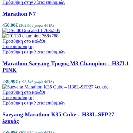
Πρόσθήκη στην λίστα επιθυμιών
Marathon N7
450,00
€
(
362,90
€
χωρίς ΦΠΑ)
Προσθήκη στο καλάθι
Προεπισκόπηση
Πρόσθήκη στην λίστα επιθυμιών
Marathon Saeyang Τροχος M3 Champion – H37L1
PINK
239,99
€
(
193,54
€
χωρίς ΦΠΑ)
Προσθήκη στο καλάθι
Προεπισκόπηση
Πρόσθήκη στην λίστα επιθυμιών
Saeyang Marathon K35 Cube – H38L-SFP27
λευκός
259,99
€
(
209,67
€
χωρίς ΦΠΑ)