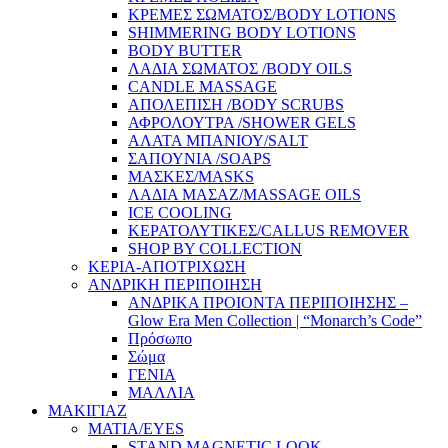
ΚΡΕΜΕΣ ΣΩΜΑΤΟΣ/BODY LOTIONS
SHIMMERING BODY LOTIONS
BODY BUTTER
ΛΑΔΙΑ ΣΩΜΑΤΟΣ /BODY OILS
CANDLE MASSAGE
ΑΠΟΛΕΠΙΣΗ /BODY SCRUBS
ΑΦΡΟΛΟΥΤΡΑ /SHOWER GELS
ΑΛΑΤΑ ΜΠΑΝΙΟΥ/SALT
ΣΑΠΟΥΝΙΑ /SOAPS
ΜΑΣΚΕΣ/MASKS
ΛΑΔΙΑ ΜΑΣΑΖ/MASSAGE OILS
ICE COOLING
ΚΕΡΑΤΟΛΥΤΙΚΕΣ/CALLUS REMOVER
SHOP BY COLLECTION
ΚΕΡΙΑ-ΑΠΟΤΡΙΧΩΣΗ
ΑΝΔΡΙΚΗ ΠΕΡΙΠΟΙΗΣΗ
ΑΝΔΡΙΚΑ ΠΡΟΙΟΝΤΑ ΠΕΡΙΠΟΙΗΣΗΣ –
Glow Era Men Collection | “Monarch’s Code”
Πρόσωπο
Σώμα
ΓΕΝΙΑ
ΜΑΛΛΙΑ
ΜΑΚΙΓΙΑΖ
ΜΑΤΙΑ/EYES
STAND MAGNETIC LOOK