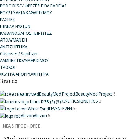
PODO DISC/ ΦΡΕΖΕΣ ΠΟΔΟΛΟΓΙΑΣ
ΒΟΥΡΤΣΑΚΙΑ ΚΑΘΑΡΙΣΜΟΥ
ΡΑΣΠΕΣ
ΠΙΝΕΛΑ ΝΥΧΙΩΝ
ΚΛΙΒΑΝΟΙ/ΑΠΟΣΤΕΙΡΩΤΕΣ
ΑΠΟΛΥΜΑΝΣΗ
ΑΝΤΙΣΗΠΤΙΚΑ
Cleanser / Sanitizer
ΛΑΜΠΕΣ ΠΟΛΥΜΕΡΙΣΜΟΥ
ΤΡΟΧΟΙ
ΦΙΛΤΡΑ ΑΠΟΡΡΟΦΗΤΗΡΑ
Brands
BeautyMed Project
BeautyMed Project
6
KINETICS
KINETICS
3
LEVEN
LEVEN
5
Alezori
Alezori
6
ΝΕΑ & ΠΡΟΣΦΟΡΕΣ
Μείνετε ενημερωμένοι, εγγραφείτε στο