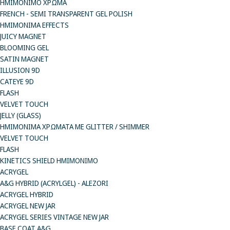
ΗΜΙΜΟΝΙΜΟ ΧΡΩΜΑ
FRENCH - SEMI TRANSPARENT GEL POLISH
HMIMONIMA EFFECTS
JUICY MAGNET
BLOOMING GEL
SATIN MAGNET
ILLUSION 9D
CATEYE 9D
FLASH
VELVET TOUCH
JELLY (GLASS)
ΗΜΙΜΟΝΙΜA ΧΡΩΜΑΤΑ ΜΕ GLITTER / SHIMMER
VELVET TOUCH
FLASH
KINETICS SHIELD ΗΜΙΜΟΝΙΜΟ
ACRYGEL
A&G HYBRID (ACRYLGEL) - ALEZORI
ACRYGEL HYBRID
ACRYGEL NEW JAR
ACRYGEL SERIES VINTAGE NEW JAR
BASE COAT A&G