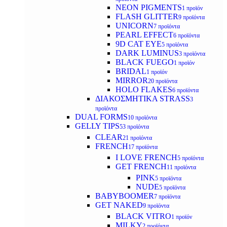
NEON PIGMENTS
1 προϊόν
FLASH GLITTER
9 προϊόντα
UNICORN
7 προϊόντα
PEARL EFFECT
6 προϊόντα
9D CAT EYE
5 προϊόντα
DARK LUMINUS
3 προϊόντα
BLACK FUEGO
1 προϊόν
BRIDAL
1 προϊόν
MIRROR
20 προϊόντα
HOLO FLAKES
6 προϊόντα
ΔΙΑΚΟΣΜΗΤΙΚΑ STRASS
3
προϊόντα
DUAL FORMS
10 προϊόντα
GELLY TIPS
53 προϊόντα
CLEAR
21 προϊόντα
FRENCH
17 προϊόντα
I LOVE FRENCH
5 προϊόντα
GET FRENCH
11 προϊόντα
PINK
5 προϊόντα
NUDE
5 προϊόντα
BABYBOOMER
7 προϊόντα
GET NAKED
9 προϊόντα
BLACK VITRO
1 προϊόν
MILKY
2 προϊόντα