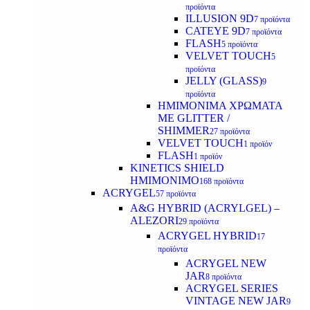
προϊόντα
ILLUSION 9D
7 προϊόντα
CATEYE 9D
7 προϊόντα
FLASH
5 προϊόντα
VELVET TOUCH
5
προϊόντα
JELLY (GLASS)
9
προϊόντα
ΗΜΙΜΟΝΙΜA ΧΡΩΜΑΤΑ
ΜΕ GLITTER /
SHIMMER
27 προϊόντα
VELVET TOUCH
1 προϊόν
FLASH
1 προϊόν
KINETICS SHIELD
ΗΜΙΜΟΝΙΜΟ
168 προϊόντα
ACRYGEL
57 προϊόντα
A&G HYBRID (ACRYLGEL) –
ALEZORI
29 προϊόντα
ACRYGEL HYBRID
17
προϊόντα
ACRYGEL NEW
JAR
8 προϊόντα
ACRYGEL SERIES
VINTAGE NEW JAR
9