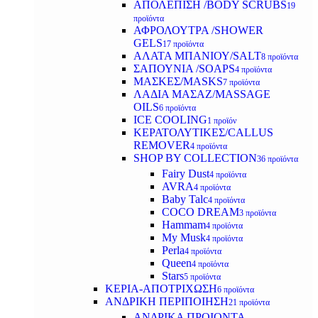
ΑΠΟΛΕΠΙΣΗ /BODY SCRUBS
19
προϊόντα
ΑΦΡΟΛΟΥΤΡΑ /SHOWER
GELS
17 προϊόντα
ΑΛΑΤΑ ΜΠΑΝΙΟΥ/SALT
8 προϊόντα
ΣΑΠΟΥΝΙΑ /SOAPS
4 προϊόντα
ΜΑΣΚΕΣ/MASKS
7 προϊόντα
ΛΑΔΙΑ ΜΑΣΑΖ/MASSAGE
OILS
6 προϊόντα
ICE COOLING
1 προϊόν
ΚΕΡΑΤΟΛΥΤΙΚΕΣ/CALLUS
REMOVER
4 προϊόντα
SHOP BY COLLECTION
36 προϊόντα
Fairy Dust
4 προϊόντα
AVRA
4 προϊόντα
Baby Talc
4 προϊόντα
COCO DREAM
3 προϊόντα
Hammam
4 προϊόντα
My Musk
4 προϊόντα
Perla
4 προϊόντα
Queen
4 προϊόντα
Stars
5 προϊόντα
ΚΕΡΙΑ-ΑΠΟΤΡΙΧΩΣΗ
6 προϊόντα
ΑΝΔΡΙΚΗ ΠΕΡΙΠΟΙΗΣΗ
21 προϊόντα
ΑΝΔΡΙΚΑ ΠΡΟΙΟΝΤΑ