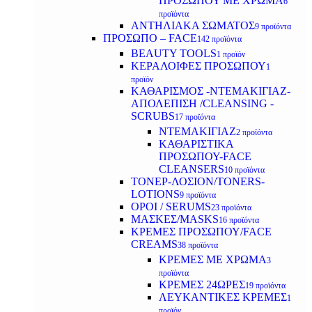
ΠΡΟΣΩΠΟΥ ΜΕ ΧΡΩΜΑ
6
προϊόντα
ΑΝΤΗΛΙΑΚΑ ΣΩΜΑΤΟΣ
9 προϊόντα
ΠΡΟΣΩΠΟ – FACE
142 προϊόντα
BEAUTY TOOLS
1 προϊόν
ΚΕΡΑΛΟΙΦΕΣ ΠΡΟΣΩΠΟΥ
1
προϊόν
ΚΑΘΑΡΙΣΜΟΣ -ΝΤΕΜΑΚΙΓΙΑΖ-
ΑΠΟΛΕΠΙΣΗ /CLEANSING -
SCRUBS
17 προϊόντα
ΝΤΕΜΑΚΙΓΙΑΖ
2 προϊόντα
ΚΑΘΑΡΙΣΤΙΚΑ
ΠΡΟΣΩΠΟΥ-FACE
CLEANSERS
10 προϊόντα
ΤΟΝΕΡ-ΛΟΣΙΟΝ/TONERS-
LOTIONS
9 προϊόντα
ΟΡΟΙ / SERUMS
23 προϊόντα
ΜΑΣΚΕΣ/MASKS
16 προϊόντα
ΚΡΕΜΕΣ ΠΡΟΣΩΠΟΥ/FACE
CREAMS
38 προϊόντα
ΚΡΕΜΕΣ ΜΕ ΧΡΩΜΑ
3
προϊόντα
ΚΡΕΜΕΣ 24ΩΡΕΣ
19 προϊόντα
ΛΕΥΚΑΝΤΙΚΕΣ ΚΡΕΜΕΣ
1
προϊόν