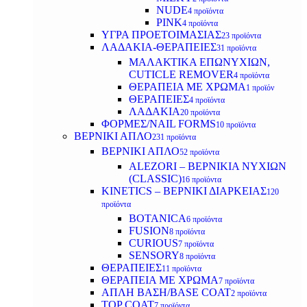
NUDE
4 προϊόντα
PINK
4 προϊόντα
ΥΓΡΑ ΠΡΟΕΤΟΙΜΑΣΙΑΣ
23 προϊόντα
ΛΑΔΑΚΙΑ-ΘΕΡΑΠΕΙΕΣ
31 προϊόντα
ΜΑΛΑΚΤΙΚΑ ΕΠΩΝΥΧΙΩΝ,
CUTICLE REMOVER
4 προϊόντα
ΘΕΡΑΠΕΙΑ ΜΕ ΧΡΩΜΑ
1 προϊόν
ΘΕΡΑΠΕΙΕΣ
4 προϊόντα
ΛΑΔΑΚΙΑ
20 προϊόντα
ΦΟΡΜΕΣ/NAIL FORMS
10 προϊόντα
ΒΕΡΝΙΚΙ ΑΠΛΟ
231 προϊόντα
ΒΕΡΝΙΚΙ ΑΠΛΟ
52 προϊόντα
ALEZORI – ΒΕΡΝΙΚΙΑ ΝΥΧΙΩΝ
(CLASSIC)
16 προϊόντα
KINETICS – ΒΕΡΝΙΚΙ ΔΙΑΡΚΕΙΑΣ
120
προϊόντα
BOTANICA
6 προϊόντα
FUSION
8 προϊόντα
CURIOUS
7 προϊόντα
SENSORY
8 προϊόντα
ΘΕΡΑΠΕΙΕΣ
11 προϊόντα
ΘΕΡΑΠΕΙΑ ΜΕ ΧΡΩΜΑ
7 προϊόντα
ΑΠΛΗ ΒΑΣΗ/BASE COAT
2 προϊόντα
TOP COAT
7 προϊόντα