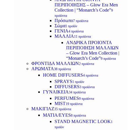
ΠΕΡΙΠΟΙΗΣΗΣ – Glow Era Men
Collection | “Monarch’s Code”
9
προϊόντα
Πρόσωπο
7 προϊόντα
Σώμα
1 προϊόν
ΓΕΝΙΑ
4 προϊόντα
ΜΑΛΛΙΑ
11 προϊόντα
ΑΝΔΡΙΚΑ ΠΡΟΙΟΝΤΑ
ΠΕΡΙΠΟΙΗΣΗ ΜΑΛΛΙΩΝ
– Glow Era Men Collection |
“Monarch’s Code”
9 προϊόντα
ΦΡΟΝΤΙΔΑ ΜΑΛΛΙΩΝ
2 προϊόντα
ΑΡΩΜΑΤΑ
38 προϊόντα
HOME DIFFUSERS
4 προϊόντα
SPRAYS
1 προϊόν
DIFFUSERS
3 προϊόντα
ΓΥΝΑΙΚΕΙΑ
34 προϊόντα
PERFUMES
9 προϊόντα
MIST
19 προϊόντα
ΜΑΚΙΓΙΑΖ
35 προϊόντα
ΜΑΤΙΑ/EYES
8 προϊόντα
STAND MAGNETIC LOOK
1
προϊόν