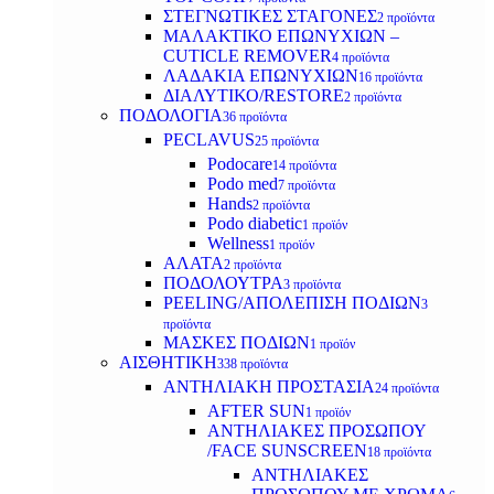
ΣΤΕΓΝΩΤΙΚΕΣ ΣΤΑΓΟΝΕΣ
2 προϊόντα
ΜΑΛΑΚΤΙΚΟ ΕΠΩΝΥΧΙΩΝ –
CUTICLE REMOVER
4 προϊόντα
ΛΑΔΑΚΙΑ ΕΠΩΝΥΧΙΩΝ
16 προϊόντα
ΔΙΑΛΥΤΙΚΟ/RESTORE
2 προϊόντα
ΠΟΔΟΛΟΓΙΑ
36 προϊόντα
PECLAVUS
25 προϊόντα
Podocare
14 προϊόντα
Podo med
7 προϊόντα
Hands
2 προϊόντα
Podo diabetic
1 προϊόν
Wellness
1 προϊόν
ΑΛΑΤΑ
2 προϊόντα
ΠΟΔΟΛΟΥΤΡΑ
3 προϊόντα
PEELING/ΑΠΟΛΕΠΙΣΗ ΠΟΔΙΩΝ
3
προϊόντα
ΜΑΣΚΕΣ ΠΟΔΙΩΝ
1 προϊόν
ΑΙΣΘΗΤΙΚΗ
338 προϊόντα
ΑΝΤΗΛΙΑΚΗ ΠΡΟΣΤΑΣΙΑ
24 προϊόντα
AFTER SUN
1 προϊόν
ΑΝΤΗΛΙΑΚΕΣ ΠΡΟΣΩΠΟΥ
/FACE SUNSCREEN
18 προϊόντα
ΑΝΤΗΛΙΑΚΕΣ