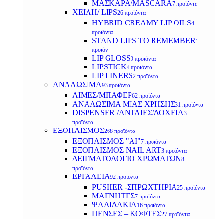
ΜΑΣΚΑΡΑ/MASCARA
7 προϊόντα
ΧΕΙΛΗ/ LIPS
26 προϊόντα
HYBRID CREAMY LIP OILS
4
προϊόντα
STAND LIPS TO REMEMBER
1
προϊόν
LIP GLOSS
9 προϊόντα
LIPSTICK
4 προϊόντα
LIP LINERS
2 προϊόντα
ΑΝΑΛΩΣΙΜΑ
93 προϊόντα
ΛΙΜΕΣ/ΜΠΑΦΕΡ
62 προϊόντα
ΑΝΑΛΩΣΙΜΑ ΜΙΑΣ ΧΡΗΣΗΣ
31 προϊόντα
DISPENSER /ΑΝΤΛΙΕΣ/ΔΟΧΕΙΑ
3
προϊόντα
ΕΞΟΠΛΙΣΜΟΣ
268 προϊόντα
ΕΞΟΠΛΙΣΜΟΣ "AI"
7 προϊόντα
ΕΞΟΠΛΙΣΜΟΣ NAIL ART
3 προϊόντα
ΔΕΙΓΜΑΤΟΛΟΓΙΟ ΧΡΩΜΑΤΩΝ
8
προϊόντα
ΕΡΓΑΛΕΙΑ
92 προϊόντα
PUSHER -ΣΠΡΩΧΤΗΡΙΑ
25 προϊόντα
ΜΑΓΝΗΤΕΣ
7 προϊόντα
ΨΑΛΙΔΑΚΙΑ
16 προϊόντα
ΠΕΝΣΕΣ – ΚΟΦΤΕΣ
27 προϊόντα