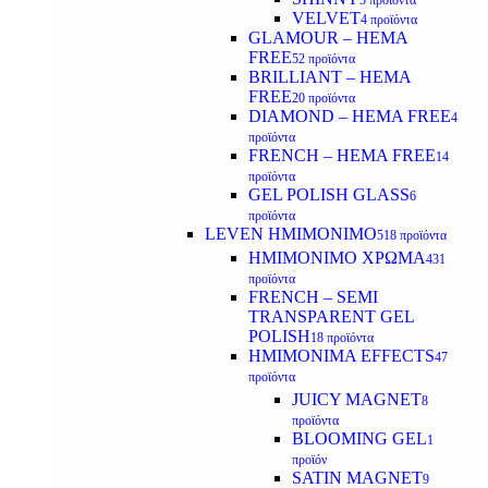
5 προϊόντα
VELVET
4 προϊόντα
GLAMOUR – HEMA
FREE
52 προϊόντα
BRILLIANT – HEMA
FREE
20 προϊόντα
DIAMOND – HEMA FREE
4
προϊόντα
FRENCH – HEMA FREE
14
προϊόντα
GEL POLISH GLASS
6
προϊόντα
LEVEN ΗΜΙΜΟΝΙΜΟ
518 προϊόντα
ΗΜΙΜΟΝΙΜΟ ΧΡΩΜΑ
431
προϊόντα
FRENCH – SEMI
TRANSPARENT GEL
POLISH
18 προϊόντα
HMIMONIMA EFFECTS
47
προϊόντα
JUICY MAGNET
8
προϊόντα
BLOOMING GEL
1
προϊόν
SATIN MAGNET
9