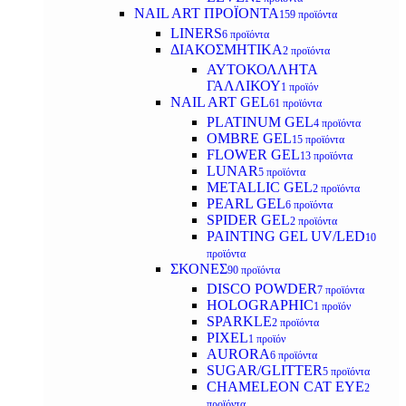
NAIL ART ΠΡΟΪΟΝΤΑ
159 προϊόντα
LINERS
6 προϊόντα
ΔΙΑΚΟΣΜΗΤΙΚΑ
2 προϊόντα
ΑΥΤΟΚΟΛΛΗΤΑ
ΓΑΛΛΙΚΟΥ
1 προϊόν
NAIL ART GEL
61 προϊόντα
PLATINUM GEL
4 προϊόντα
OMBRE GEL
15 προϊόντα
FLOWER GEL
13 προϊόντα
LUNAR
5 προϊόντα
METALLIC GEL
2 προϊόντα
PEARL GEL
6 προϊόντα
SPIDER GEL
2 προϊόντα
PAINTING GEL UV/LED
10
προϊόντα
ΣΚΟΝΕΣ
90 προϊόντα
DISCO POWDER
7 προϊόντα
HOLOGRAPHIC
1 προϊόν
SPARKLE
2 προϊόντα
PIXEL
1 προϊόν
AURORA
6 προϊόντα
SUGAR/GLITTER
5 προϊόντα
CHAMELEON CAT EYE
2
προϊόντα