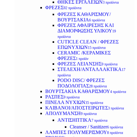
ΘΗΚΕΣ ΕΡΓΑΛΕΙΩΝ
3 προϊόντα
ΦΡΕΖΕΣ
92 προϊόντα
ΦΡΕΖΕΣ ΚΑΘΑΡΙΣΜΟΥ/
ΒΟΥΡΤΣΑΚΙΑ
6 προϊόντα
ΦΡΕΖΕΣ ΑΦΑΙΡΕΣΗΣ ΚΑΙ
ΔΙΑΜΟΡΦΩΣΗΣ ΥΛΙΚΟΥ
19
προϊόντα
CUTICLE CLEAN / ΦΡΕΖΕΣ
ΕΠΩΝΥΧΙΩΝ
15 προϊόντα
CERAMIC /ΚΕΡΑΜΙΚΕΣ
ΦΡΕΖΕΣ
1 προϊόν
ΦΡΕΖΕΣ ΛΕΙΑΝΣΗΣ
9 προϊόντα
ΣΤΕΛΕΧΗ/ΑΝΤΑΛΛΑΚΤΙΚΑ
17
προϊόντα
PODO DISC/ ΦΡΕΖΕΣ
ΠΟΔΟΛΟΓΙΑΣ
28 προϊόντα
ΒΟΥΡΤΣΑΚΙΑ ΚΑΘΑΡΙΣΜΟΥ
4 προϊόντα
ΡΑΣΠΕΣ
9 προϊόντα
ΠΙΝΕΛΑ ΝΥΧΙΩΝ
35 προϊόντα
ΚΛΙΒΑΝΟΙ/ΑΠΟΣΤΕΙΡΩΤΕΣ
3 προϊόντα
ΑΠΟΛΥΜΑΝΣΗ
9 προϊόντα
ΑΝΤΙΣΗΠΤΙΚΑ
7 προϊόντα
Cleanser / Sanitizer
6 προϊόντα
ΛΑΜΠΕΣ ΠΟΛΥΜΕΡΙΣΜΟΥ
8 προϊόντα