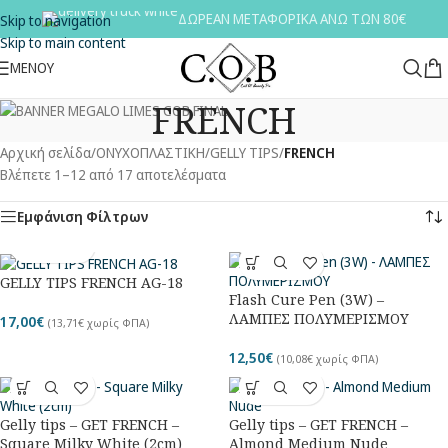
ΔΩΡΕΑΝ ΜΕΤΑΦΟΡΙΚΑ ΑΝΩ ΤΩΝ 80€
Skip to navigation
Skip to main content
ΜΕΝΟΥ
FRENCH
Αρχική σελίδα
/
ΟΝΥΧΟΠΛΑΣΤΙΚΗ
/
GELLY TIPS
/
FRENCH
Βλέπετε 1–12 από 17 αποτελέσματα
Εμφάνιση Φίλτρων
GELLY TIPS FRENCH AG-18
Flash Cure Pen (3W) –
ΛΑΜΠΕΣ ΠΟΛΥΜΕΡΙΣΜΟΥ
17,00
€
(
13,71
€
χωρίς ΦΠΑ)
12,50
€
(
10,08
€
χωρίς ΦΠΑ)
Gelly tips – GET FRENCH –
Gelly tips – GET FRENCH –
Square Milky White (2cm)
Almond Medium Nude