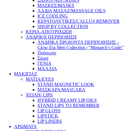
ΣΑΠΟΥΝΙΑ /SOAPS
ΜΑΣΚΕΣ/MASKS
ΛΑΔΙΑ ΜΑΣΑΖ/MASSAGE OILS
ICE COOLING
ΚΕΡΑΤΟΛΥΤΙΚΕΣ/CALLUS REMOVER
SHOP BY COLLECTION
ΚΕΡΙΑ-ΑΠΟΤΡΙΧΩΣΗ
ΑΝΔΡΙΚΗ ΠΕΡΙΠΟΙΗΣΗ
ΑΝΔΡΙΚΑ ΠΡΟΙΟΝΤΑ ΠΕΡΙΠΟΙΗΣΗΣ –
Glow Era Men Collection | “Monarch’s Code”
Πρόσωπο
Σώμα
ΓΕΝΙΑ
ΜΑΛΛΙΑ
ΜΑΚΙΓΙΑΖ
ΜΑΤΙΑ/EYES
STAND MAGNETIC LOOK
ΜΑΣΚΑΡΑ/MASCARA
ΧΕΙΛΗ/ LIPS
HYBRID CREAMY LIP OILS
STAND LIPS TO REMEMBER
LIP GLOSS
LIPSTICK
LIP LINERS
ΑΡΩΜΑΤΑ