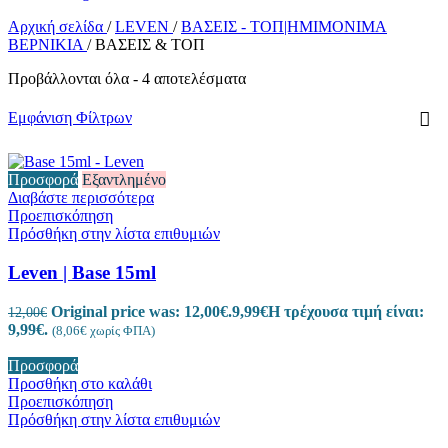
Αρχική σελίδα
/
LEVEN
/
ΒΑΣΕΙΣ - ΤΟΠ|ΗΜΙΜΟΝΙΜΑ
ΒΕΡΝΙΚΙΑ
/
ΒΑΣΕΙΣ & ΤΟΠ
Προβάλλονται όλα - 4 αποτελέσματα
Εμφάνιση Φίλτρων
Προσφορά
Εξαντλημένο
Διαβάστε περισσότερα
Προεπισκόπηση
Πρόσθήκη στην λίστα επιθυμιών
Leven | Base 15ml
Original price was: 12,00€.
9,99
€
Η τρέχουσα τιμή είναι:
12,00
€
9,99€.
(
8,06
€
χωρίς ΦΠΑ)
Προσφορά
Προσθήκη στο καλάθι
Προεπισκόπηση
Πρόσθήκη στην λίστα επιθυμιών