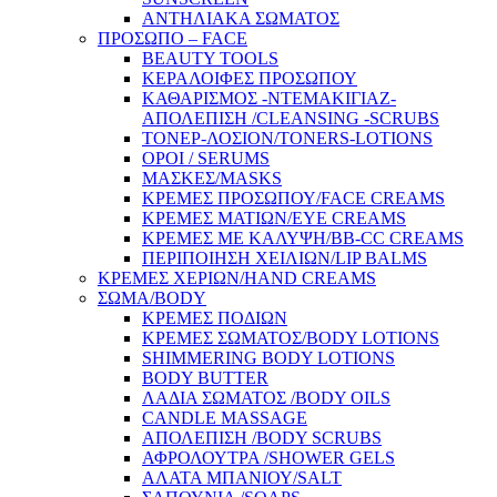
ΑΝΤΗΛΙΑΚΑ ΣΩΜΑΤΟΣ
ΠΡΟΣΩΠΟ – FACE
BEAUTY TOOLS
ΚΕΡΑΛΟΙΦΕΣ ΠΡΟΣΩΠΟΥ
ΚΑΘΑΡΙΣΜΟΣ -ΝΤΕΜΑΚΙΓΙΑΖ-
ΑΠΟΛΕΠΙΣΗ /CLEANSING -SCRUBS
ΤΟΝΕΡ-ΛΟΣΙΟΝ/TONERS-LOTIONS
ΟΡΟΙ / SERUMS
ΜΑΣΚΕΣ/MASKS
ΚΡΕΜΕΣ ΠΡΟΣΩΠΟΥ/FACE CREAMS
ΚΡΕΜΕΣ ΜΑΤΙΩΝ/EYE CREAMS
ΚΡΕΜΕΣ ΜΕ ΚΑΛΥΨΗ/BB-CC CREAMS
ΠΕΡΙΠΟΙΗΣΗ ΧΕΙΛΙΩΝ/LIP BALMS
ΚΡΕΜΕΣ ΧΕΡΙΩΝ/HAND CREAMS
ΣΩΜΑ/BODY
ΚΡΕΜΕΣ ΠΟΔΙΩΝ
ΚΡΕΜΕΣ ΣΩΜΑΤΟΣ/BODY LOTIONS
SHIMMERING BODY LOTIONS
BODY BUTTER
ΛΑΔΙΑ ΣΩΜΑΤΟΣ /BODY OILS
CANDLE MASSAGE
ΑΠΟΛΕΠΙΣΗ /BODY SCRUBS
ΑΦΡΟΛΟΥΤΡΑ /SHOWER GELS
ΑΛΑΤΑ ΜΠΑΝΙΟΥ/SALT