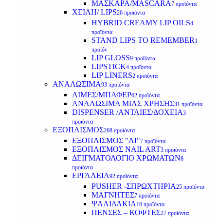
ΜΑΣΚΑΡΑ/MASCARA
7 προϊόντα
ΧΕΙΛΗ/ LIPS
26 προϊόντα
HYBRID CREAMY LIP OILS
4
προϊόντα
STAND LIPS TO REMEMBER
1
προϊόν
LIP GLOSS
9 προϊόντα
LIPSTICK
4 προϊόντα
LIP LINERS
2 προϊόντα
ΑΝΑΛΩΣΙΜΑ
93 προϊόντα
ΛΙΜΕΣ/ΜΠΑΦΕΡ
62 προϊόντα
ΑΝΑΛΩΣΙΜΑ ΜΙΑΣ ΧΡΗΣΗΣ
31 προϊόντα
DISPENSER /ΑΝΤΛΙΕΣ/ΔΟΧΕΙΑ
3
προϊόντα
ΕΞΟΠΛΙΣΜΟΣ
268 προϊόντα
ΕΞΟΠΛΙΣΜΟΣ "AI"
7 προϊόντα
ΕΞΟΠΛΙΣΜΟΣ NAIL ART
3 προϊόντα
ΔΕΙΓΜΑΤΟΛΟΓΙΟ ΧΡΩΜΑΤΩΝ
8
προϊόντα
ΕΡΓΑΛΕΙΑ
92 προϊόντα
PUSHER -ΣΠΡΩΧΤΗΡΙΑ
25 προϊόντα
ΜΑΓΝΗΤΕΣ
7 προϊόντα
ΨΑΛΙΔΑΚΙΑ
16 προϊόντα
ΠΕΝΣΕΣ – ΚΟΦΤΕΣ
27 προϊόντα