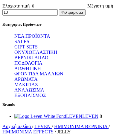
Ελάχιστη τιμή
Μέγιστη τιμή
Φιλτράρισμα
Κατηγορίες Προϊόντων
ΝΕΑ ΠΡΟΪΟΝΤΑ
SALES
GIFT SETS
ΟΝΥΧΟΠΛΑΣΤΙΚΗ
ΒΕΡΝΙΚΙ ΑΠΛΟ
ΠΟΔΟΛΟΓΙΑ
ΑΙΣΘΗΤΙΚΗ
ΦΡΟΝΤΙΔΑ ΜΑΛΛΙΩΝ
ΑΡΩΜΑΤΑ
ΜΑΚΙΓΙΑΖ
ΑΝΑΛΩΣΙΜΑ
ΕΞΟΠΛΙΣΜΟΣ
Brands
LEVEN
LEVEN
8
Αρχική σελίδα
/
LEVEN
/
ΗΜΙΜΟΝΙΜΑ ΒΕΡΝΙΚΙΑ
/
ΗΜΙMONIΜΑ EFFECTS
/
JELLY