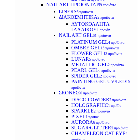
NAIL ART ΠΡΟΪΟΝΤΑ
159 προϊόντα
LINERS
6 προϊόντα
ΔΙΑΚΟΣΜΗΤΙΚΑ
2 προϊόντα
ΑΥΤΟΚΟΛΛΗΤΑ
ΓΑΛΛΙΚΟΥ
1 προϊόν
NAIL ART GEL
61 προϊόντα
PLATINUM GEL
4 προϊόντα
OMBRE GEL
15 προϊόντα
FLOWER GEL
13 προϊόντα
LUNAR
5 προϊόντα
METALLIC GEL
2 προϊόντα
PEARL GEL
6 προϊόντα
SPIDER GEL
2 προϊόντα
PAINTING GEL UV/LED
10
προϊόντα
ΣΚΟΝΕΣ
90 προϊόντα
DISCO POWDER
7 προϊόντα
HOLOGRAPHIC
1 προϊόν
SPARKLE
2 προϊόντα
PIXEL
1 προϊόν
AURORA
6 προϊόντα
SUGAR/GLITTER
5 προϊόντα
CHAMELEON CAT EYE
2
προϊόντα