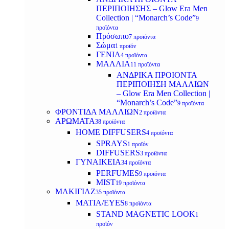
ΠΕΡΙΠΟΙΗΣΗΣ – Glow Era Men
Collection | “Monarch’s Code”
9
προϊόντα
Πρόσωπο
7 προϊόντα
Σώμα
1 προϊόν
ΓΕΝΙΑ
4 προϊόντα
ΜΑΛΛΙΑ
11 προϊόντα
ΑΝΔΡΙΚΑ ΠΡΟΙΟΝΤΑ
ΠΕΡΙΠΟΙΗΣΗ ΜΑΛΛΙΩΝ
– Glow Era Men Collection |
“Monarch’s Code”
9 προϊόντα
ΦΡΟΝΤΙΔΑ ΜΑΛΛΙΩΝ
2 προϊόντα
ΑΡΩΜΑΤΑ
38 προϊόντα
HOME DIFFUSERS
4 προϊόντα
SPRAYS
1 προϊόν
DIFFUSERS
3 προϊόντα
ΓΥΝΑΙΚΕΙΑ
34 προϊόντα
PERFUMES
9 προϊόντα
MIST
19 προϊόντα
ΜΑΚΙΓΙΑΖ
35 προϊόντα
ΜΑΤΙΑ/EYES
8 προϊόντα
STAND MAGNETIC LOOK
1
προϊόν