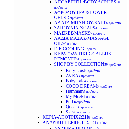
ΑΠΟΛΕΠΙΣΗ /BODY SCRUBS
19
προϊόντα
ΑΦΡΟΛΟΥΤΡΑ /SHOWER
GELS
17 προϊόντα
ΑΛΑΤΑ ΜΠΑΝΙΟΥ/SALT
8 προϊόντα
ΣΑΠΟΥΝΙΑ /SOAPS
4 προϊόντα
ΜΑΣΚΕΣ/MASKS
7 προϊόντα
ΛΑΔΙΑ ΜΑΣΑΖ/MASSAGE
OILS
6 προϊόντα
ICE COOLING
1 προϊόν
ΚΕΡΑΤΟΛΥΤΙΚΕΣ/CALLUS
REMOVER
4 προϊόντα
SHOP BY COLLECTION
36 προϊόντα
Fairy Dust
4 προϊόντα
AVRA
4 προϊόντα
Baby Talc
4 προϊόντα
COCO DREAM
3 προϊόντα
Hammam
4 προϊόντα
My Musk
4 προϊόντα
Perla
4 προϊόντα
Queen
4 προϊόντα
Stars
5 προϊόντα
ΚΕΡΙΑ-ΑΠΟΤΡΙΧΩΣΗ
6 προϊόντα
ΑΝΔΡΙΚΗ ΠΕΡΙΠΟΙΗΣΗ
21 προϊόντα
ΑΝΔΡΙΚΑ ΠΡΟΙΟΝΤΑ