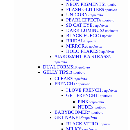
NEON PIGMENTS
1 προϊόν
FLASH GLITTER
9 προϊόντα
UNICORN
7 προϊόντα
PEARL EFFECT
6 προϊόντα
9D CAT EYE
5 προϊόντα
DARK LUMINUS
3 προϊόντα
BLACK FUEGO
1 προϊόν
BRIDAL
1 προϊόν
MIRROR
20 προϊόντα
HOLO FLAKES
6 προϊόντα
ΔΙΑΚΟΣΜΗΤΙΚΑ STRASS
3
προϊόντα
DUAL FORMS
10 προϊόντα
GELLY TIPS
53 προϊόντα
CLEAR
21 προϊόντα
FRENCH
17 προϊόντα
I LOVE FRENCH
5 προϊόντα
GET FRENCH
11 προϊόντα
PINK
5 προϊόντα
NUDE
5 προϊόντα
BABYBOOMER
7 προϊόντα
GET NAKED
9 προϊόντα
BLACK VITRO
1 προϊόν
MILKY
2 προϊόντα