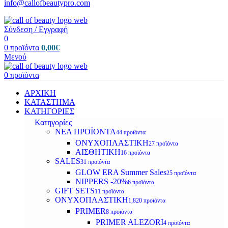
info@callofbeautypro.com
Σύνδεση / Εγγραφή
0
0
προϊόντα
0,00
€
Μενού
0
προϊόντα
ΑΡΧΙΚΗ
ΚΑΤΑΣΤΗΜΑ
ΚΑΤΗΓΟΡΙΕΣ
Κατηγορίες
ΝΕΑ ΠΡΟΪΟΝΤΑ
44 προϊόντα
ΟΝΥΧΟΠΛΑΣΤΙΚΗ
27 προϊόντα
ΑΙΣΘΗΤΙΚΗ
16 προϊόντα
SALES
31 προϊόντα
GLOW ERA Summer Sales
25 προϊόντα
NIPPERS -20%
6 προϊόντα
GIFT SETS
11 προϊόντα
ΟΝΥΧΟΠΛΑΣΤΙΚΗ
1,820 προϊόντα
PRIMER
8 προϊόντα
PRIMER ALEZORI
4 προϊόντα