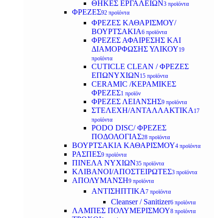
ΘΗΚΕΣ ΕΡΓΑΛΕΙΩΝ
3 προϊόντα
ΦΡΕΖΕΣ
92 προϊόντα
ΦΡΕΖΕΣ ΚΑΘΑΡΙΣΜΟΥ/
ΒΟΥΡΤΣΑΚΙΑ
6 προϊόντα
ΦΡΕΖΕΣ ΑΦΑΙΡΕΣΗΣ ΚΑΙ
ΔΙΑΜΟΡΦΩΣΗΣ ΥΛΙΚΟΥ
19
προϊόντα
CUTICLE CLEAN / ΦΡΕΖΕΣ
ΕΠΩΝΥΧΙΩΝ
15 προϊόντα
CERAMIC /ΚΕΡΑΜΙΚΕΣ
ΦΡΕΖΕΣ
1 προϊόν
ΦΡΕΖΕΣ ΛΕΙΑΝΣΗΣ
9 προϊόντα
ΣΤΕΛΕΧΗ/ΑΝΤΑΛΛΑΚΤΙΚΑ
17
προϊόντα
PODO DISC/ ΦΡΕΖΕΣ
ΠΟΔΟΛΟΓΙΑΣ
28 προϊόντα
ΒΟΥΡΤΣΑΚΙΑ ΚΑΘΑΡΙΣΜΟΥ
4 προϊόντα
ΡΑΣΠΕΣ
9 προϊόντα
ΠΙΝΕΛΑ ΝΥΧΙΩΝ
35 προϊόντα
ΚΛΙΒΑΝΟΙ/ΑΠΟΣΤΕΙΡΩΤΕΣ
3 προϊόντα
ΑΠΟΛΥΜΑΝΣΗ
9 προϊόντα
ΑΝΤΙΣΗΠΤΙΚΑ
7 προϊόντα
Cleanser / Sanitizer
6 προϊόντα
ΛΑΜΠΕΣ ΠΟΛΥΜΕΡΙΣΜΟΥ
8 προϊόντα