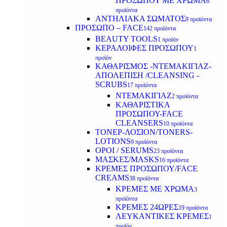
ΠΡΟΣΩΠΟΥ ΜΕ ΧΡΩΜΑ
6
προϊόντα
ΑΝΤΗΛΙΑΚΑ ΣΩΜΑΤΟΣ
9 προϊόντα
ΠΡΟΣΩΠΟ – FACE
142 προϊόντα
BEAUTY TOOLS
1 προϊόν
ΚΕΡΑΛΟΙΦΕΣ ΠΡΟΣΩΠΟΥ
1
προϊόν
ΚΑΘΑΡΙΣΜΟΣ -ΝΤΕΜΑΚΙΓΙΑΖ-
ΑΠΟΛΕΠΙΣΗ /CLEANSING -
SCRUBS
17 προϊόντα
ΝΤΕΜΑΚΙΓΙΑΖ
2 προϊόντα
ΚΑΘΑΡΙΣΤΙΚΑ
ΠΡΟΣΩΠΟΥ-FACE
CLEANSERS
10 προϊόντα
ΤΟΝΕΡ-ΛΟΣΙΟΝ/TONERS-
LOTIONS
9 προϊόντα
ΟΡΟΙ / SERUMS
23 προϊόντα
ΜΑΣΚΕΣ/MASKS
16 προϊόντα
ΚΡΕΜΕΣ ΠΡΟΣΩΠΟΥ/FACE
CREAMS
38 προϊόντα
ΚΡΕΜΕΣ ΜΕ ΧΡΩΜΑ
3
προϊόντα
ΚΡΕΜΕΣ 24ΩΡΕΣ
19 προϊόντα
ΛΕΥΚΑΝΤΙΚΕΣ ΚΡΕΜΕΣ
1
προϊόν