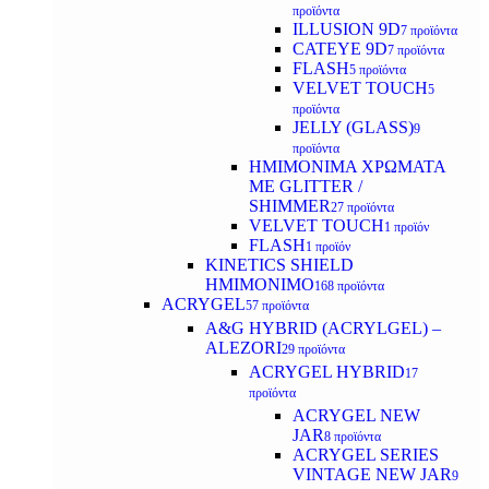
προϊόντα
ILLUSION 9D
7 προϊόντα
CATEYE 9D
7 προϊόντα
FLASH
5 προϊόντα
VELVET TOUCH
5
προϊόντα
JELLY (GLASS)
9
προϊόντα
ΗΜΙΜΟΝΙΜA ΧΡΩΜΑΤΑ
ΜΕ GLITTER /
SHIMMER
27 προϊόντα
VELVET TOUCH
1 προϊόν
FLASH
1 προϊόν
KINETICS SHIELD
ΗΜΙΜΟΝΙΜΟ
168 προϊόντα
ACRYGEL
57 προϊόντα
A&G HYBRID (ACRYLGEL) –
ALEZORI
29 προϊόντα
ACRYGEL HYBRID
17
προϊόντα
ACRYGEL NEW
JAR
8 προϊόντα
ACRYGEL SERIES
VINTAGE NEW JAR
9