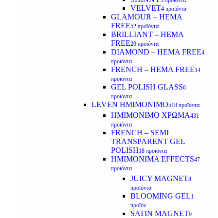
5 προϊόντα
VELVET
4 προϊόντα
GLAMOUR – HEMA
FREE
52 προϊόντα
BRILLIANT – HEMA
FREE
20 προϊόντα
DIAMOND – HEMA FREE
4
προϊόντα
FRENCH – HEMA FREE
14
προϊόντα
GEL POLISH GLASS
6
προϊόντα
LEVEN ΗΜΙΜΟΝΙΜΟ
518 προϊόντα
ΗΜΙΜΟΝΙΜΟ ΧΡΩΜΑ
431
προϊόντα
FRENCH – SEMI
TRANSPARENT GEL
POLISH
18 προϊόντα
HMIMONIMA EFFECTS
47
προϊόντα
JUICY MAGNET
8
προϊόντα
BLOOMING GEL
1
προϊόν
SATIN MAGNET
9