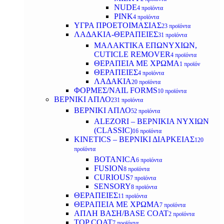
NUDE
4 προϊόντα
PINK
4 προϊόντα
ΥΓΡΑ ΠΡΟΕΤΟΙΜΑΣΙΑΣ
23 προϊόντα
ΛΑΔΑΚΙΑ-ΘΕΡΑΠΕΙΕΣ
31 προϊόντα
ΜΑΛΑΚΤΙΚΑ ΕΠΩΝΥΧΙΩΝ,
CUTICLE REMOVER
4 προϊόντα
ΘΕΡΑΠΕΙΑ ΜΕ ΧΡΩΜΑ
1 προϊόν
ΘΕΡΑΠΕΙΕΣ
4 προϊόντα
ΛΑΔΑΚΙΑ
20 προϊόντα
ΦΟΡΜΕΣ/NAIL FORMS
10 προϊόντα
ΒΕΡΝΙΚΙ ΑΠΛΟ
231 προϊόντα
ΒΕΡΝΙΚΙ ΑΠΛΟ
52 προϊόντα
ALEZORI – ΒΕΡΝΙΚΙΑ ΝΥΧΙΩΝ
(CLASSIC)
16 προϊόντα
KINETICS – ΒΕΡΝΙΚΙ ΔΙΑΡΚΕΙΑΣ
120
προϊόντα
BOTANICA
6 προϊόντα
FUSION
8 προϊόντα
CURIOUS
7 προϊόντα
SENSORY
8 προϊόντα
ΘΕΡΑΠΕΙΕΣ
11 προϊόντα
ΘΕΡΑΠΕΙΑ ΜΕ ΧΡΩΜΑ
7 προϊόντα
ΑΠΛΗ ΒΑΣΗ/BASE COAT
2 προϊόντα
TOP COAT
7 προϊόντα