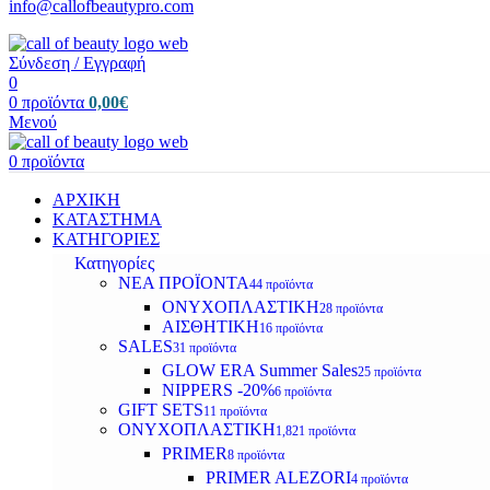
info@callofbeautypro.com
Σύνδεση / Εγγραφή
0
0
προϊόντα
0,00
€
Μενού
0
προϊόντα
ΑΡΧΙΚΗ
ΚΑΤΑΣΤΗΜΑ
ΚΑΤΗΓΟΡΙΕΣ
Κατηγορίες
ΝΕΑ ΠΡΟΪΟΝΤΑ
44 προϊόντα
ΟΝΥΧΟΠΛΑΣΤΙΚΗ
28 προϊόντα
ΑΙΣΘΗΤΙΚΗ
16 προϊόντα
SALES
31 προϊόντα
GLOW ERA Summer Sales
25 προϊόντα
NIPPERS -20%
6 προϊόντα
GIFT SETS
11 προϊόντα
ΟΝΥΧΟΠΛΑΣΤΙΚΗ
1,821 προϊόντα
PRIMER
8 προϊόντα
PRIMER ALEZORI
4 προϊόντα