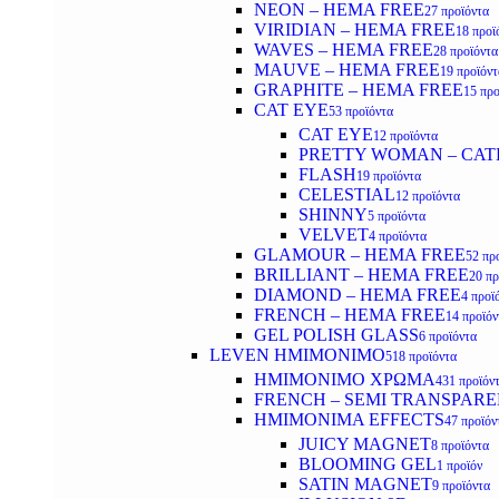
NEON – HEMA FREE
27 προϊόντα
VIRIDIAN – HEMA FREE
18 προϊ
WAVES – HEMA FREE
28 προϊόντα
MAUVE – HEMA FREE
19 προϊόντ
GRAPHITE – HEMA FREE
15 προ
CAT EYE
53 προϊόντα
CAT EYE
12 προϊόντα
PRETTY WOMAN – CAT
FLASH
19 προϊόντα
CELESTIAL
12 προϊόντα
SHINNY
5 προϊόντα
VELVET
4 προϊόντα
GLAMOUR – HEMA FREE
52 πρ
BRILLIANT – HEMA FREE
20 πρ
DIAMOND – HEMA FREE
4 προϊ
FRENCH – HEMA FREE
14 προϊόν
GEL POLISH GLASS
6 προϊόντα
LEVEN ΗΜΙΜΟΝΙΜΟ
518 προϊόντα
ΗΜΙΜΟΝΙΜΟ ΧΡΩΜΑ
431 προϊόν
FRENCH – SEMI TRANSPARE
HMIMONIMA EFFECTS
47 προϊόν
JUICY MAGNET
8 προϊόντα
BLOOMING GEL
1 προϊόν
SATIN MAGNET
9 προϊόντα