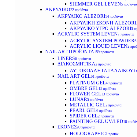
SHIMMER GEL LEVEN
5 προϊόντα
ΑΚΡΥΛΙΚΟ
22 προϊόντα
ΑΚΡΥΛΙΚΟ ALEZORI
14 προϊόντα
ΑΚΡΥΛΙΚΗ ΣΚΟΝΗ ALEZORI
ΑΚΡΥΛΙΚΟ ΥΓΡΟ ALEZORI
5 π
ACRYLIC SYSTEM LEVEN
7 προϊόντα
ACRYLIC SYSTEM POWDER
6
ACRYLIC LIQUID LEVEN
2 προ
NAIL ART ΠΡΟΪΟΝΤΑ
159 προϊόντα
LINERS
6 προϊόντα
ΔΙΑΚΟΣΜΗΤΙΚΑ
2 προϊόντα
ΑΥΤΟΚΟΛΛΗΤΑ ΓΑΛΛΙΚΟΥ
1 
NAIL ART GEL
61 προϊόντα
PLATINUM GEL
4 προϊόντα
OMBRE GEL
15 προϊόντα
FLOWER GEL
13 προϊόντα
LUNAR
5 προϊόντα
METALLIC GEL
2 προϊόντα
PEARL GEL
6 προϊόντα
SPIDER GEL
2 προϊόντα
PAINTING GEL UV/LED
10 προϊό
ΣΚΟΝΕΣ
90 προϊόντα
HOLOGRAPHIC
1 προϊόν