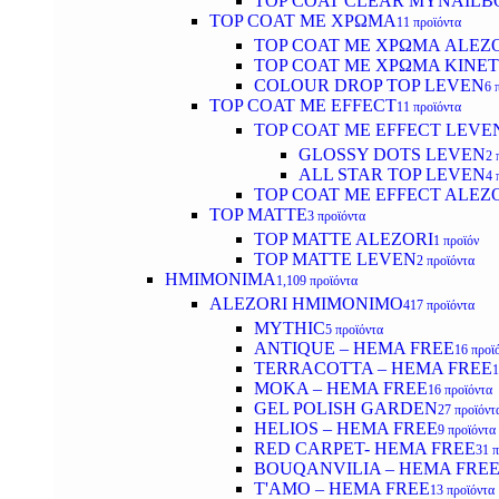
TOP COAT CLEAR MYNAILB
TOP COAT ΜΕ ΧΡΩΜΑ
11 προϊόντα
TOP COAT ΜΕ ΧΡΩΜΑ ALEZ
TOP COAT ΜΕ ΧΡΩΜΑ KINET
COLOUR DROP TOP LEVEN
6 
TOP COAT ΜΕ EFFECT
11 προϊόντα
TOP COAT ME EFFECT LEVE
GLOSSY DOTS LEVEN
2 
ALL STAR TOP LEVEN
4 
TOP COAT ME EFFECT ALEZ
TOP MATTE
3 προϊόντα
TOP MATTE ALEZORI
1 προϊόν
TOP MATTE LEVEN
2 προϊόντα
ΗΜΙΜΟΝΙΜΑ
1,109 προϊόντα
ALEZORI ΗΜΙΜΟΝΙΜΟ
417 προϊόντα
MYTHIC
5 προϊόντα
ANTIQUE – HEMA FREE
16 προϊ
TERRACOTTA – HEMA FREE
1
MOKA – HEMA FREE
16 προϊόντα
GEL POLISH GARDEN
27 προϊόντ
HELIOS – HEMA FREE
9 προϊόντα
RED CARPET- HEMA FREE
31 
BOUQANVILIA – HEMA FRE
T'AMO – HEMA FREE
13 προϊόντα