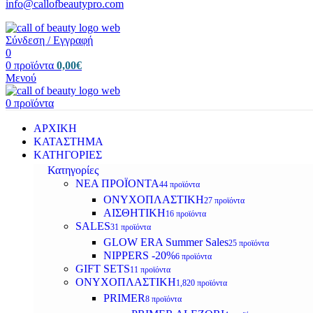
info@callofbeautypro.com
Σύνδεση / Εγγραφή
0
0
προϊόντα
0,00
€
Μενού
0
προϊόντα
ΑΡΧΙΚΗ
ΚΑΤΑΣΤΗΜΑ
ΚΑΤΗΓΟΡΙΕΣ
Κατηγορίες
ΝΕΑ ΠΡΟΪΟΝΤΑ
44 προϊόντα
ΟΝΥΧΟΠΛΑΣΤΙΚΗ
27 προϊόντα
ΑΙΣΘΗΤΙΚΗ
16 προϊόντα
SALES
31 προϊόντα
GLOW ERA Summer Sales
25 προϊόντα
NIPPERS -20%
6 προϊόντα
GIFT SETS
11 προϊόντα
ΟΝΥΧΟΠΛΑΣΤΙΚΗ
1,820 προϊόντα
PRIMER
8 προϊόντα