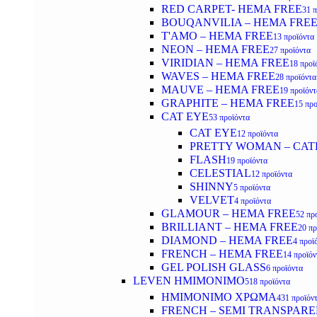
RED CARPET- HEMA FREE
31 
BOUQANVILIA – HEMA FRE
T'AMO – HEMA FREE
13 προϊόντα
NEON – HEMA FREE
27 προϊόντα
VIRIDIAN – HEMA FREE
18 προϊ
WAVES – HEMA FREE
28 προϊόντα
MAUVE – HEMA FREE
19 προϊόντ
GRAPHITE – HEMA FREE
15 προ
CAT EYE
53 προϊόντα
CAT EYE
12 προϊόντα
PRETTY WOMAN – CAT
FLASH
19 προϊόντα
CELESTIAL
12 προϊόντα
SHINNY
5 προϊόντα
VELVET
4 προϊόντα
GLAMOUR – HEMA FREE
52 πρ
BRILLIANT – HEMA FREE
20 πρ
DIAMOND – HEMA FREE
4 προϊ
FRENCH – HEMA FREE
14 προϊόν
GEL POLISH GLASS
6 προϊόντα
LEVEN ΗΜΙΜΟΝΙΜΟ
518 προϊόντα
ΗΜΙΜΟΝΙΜΟ ΧΡΩΜΑ
431 προϊόν
FRENCH – SEMI TRANSPARE