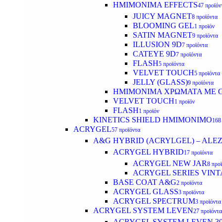
HMIMONIMA EFFECTS
47 προϊόν
JUICY MAGNET
8 προϊόντα
BLOOMING GEL
1 προϊόν
SATIN MAGNET
9 προϊόντα
ILLUSION 9D
7 προϊόντα
CATEYE 9D
7 προϊόντα
FLASH
5 προϊόντα
VELVET TOUCH
5 προϊόντα
JELLY (GLASS)
9 προϊόντα
ΗΜΙΜΟΝΙΜA ΧΡΩΜΑΤΑ ΜΕ G
VELVET TOUCH
1 προϊόν
FLASH
1 προϊόν
KINETICS SHIELD ΗΜΙΜΟΝΙΜΟ
168
ACRYGEL
57 προϊόντα
A&G HYBRID (ACRYLGEL) – ALE
ACRYGEL HYBRID
17 προϊόντα
ACRYGEL NEW JAR
8 προ
ACRYGEL SERIES VINT
BASE COAT A&G
2 προϊόντα
ACRYGEL GLASS
3 προϊόντα
ACRYGEL SPECTRUM
3 προϊόντα
ACRYGEL SYSTEM LEVEN
27 προϊόντα
ACRYGEL SYSTEM LEVEN 3