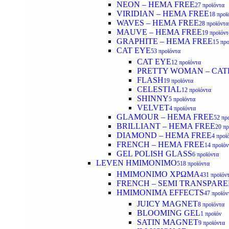
NEON – HEMA FREE
27 προϊόντα
VIRIDIAN – HEMA FREE
18 προϊ
WAVES – HEMA FREE
28 προϊόντα
MAUVE – HEMA FREE
19 προϊόντ
GRAPHITE – HEMA FREE
15 προ
CAT EYE
53 προϊόντα
CAT EYE
12 προϊόντα
PRETTY WOMAN – CAT
FLASH
19 προϊόντα
CELESTIAL
12 προϊόντα
SHINNY
5 προϊόντα
VELVET
4 προϊόντα
GLAMOUR – HEMA FREE
52 πρ
BRILLIANT – HEMA FREE
20 πρ
DIAMOND – HEMA FREE
4 προϊ
FRENCH – HEMA FREE
14 προϊόν
GEL POLISH GLASS
6 προϊόντα
LEVEN ΗΜΙΜΟΝΙΜΟ
518 προϊόντα
ΗΜΙΜΟΝΙΜΟ ΧΡΩΜΑ
431 προϊόν
FRENCH – SEMI TRANSPARE
HMIMONIMA EFFECTS
47 προϊόν
JUICY MAGNET
8 προϊόντα
BLOOMING GEL
1 προϊόν
SATIN MAGNET
9 προϊόντα