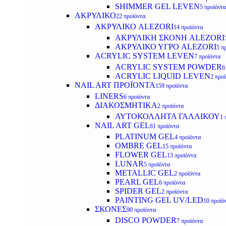
SHIMMER GEL LEVEN
5 προϊόντα
ΑΚΡΥΛΙΚΟ
22 προϊόντα
ΑΚΡΥΛΙΚΟ ALEZORI
14 προϊόντα
ΑΚΡΥΛΙΚΗ ΣΚΟΝΗ ALEZORI
ΑΚΡΥΛΙΚΟ ΥΓΡΟ ALEZORI
5 π
ACRYLIC SYSTEM LEVEN
7 προϊόντα
ACRYLIC SYSTEM POWDER
6
ACRYLIC LIQUID LEVEN
2 προ
NAIL ART ΠΡΟΪΟΝΤΑ
159 προϊόντα
LINERS
6 προϊόντα
ΔΙΑΚΟΣΜΗΤΙΚΑ
2 προϊόντα
ΑΥΤΟΚΟΛΛΗΤΑ ΓΑΛΛΙΚΟΥ
1 
NAIL ART GEL
61 προϊόντα
PLATINUM GEL
4 προϊόντα
OMBRE GEL
15 προϊόντα
FLOWER GEL
13 προϊόντα
LUNAR
5 προϊόντα
METALLIC GEL
2 προϊόντα
PEARL GEL
6 προϊόντα
SPIDER GEL
2 προϊόντα
PAINTING GEL UV/LED
10 προϊό
ΣΚΟΝΕΣ
90 προϊόντα
DISCO POWDER
7 προϊόντα