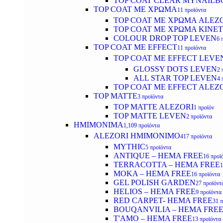
TOP COAT CLEAR MYNAILB
TOP COAT ΜΕ ΧΡΩΜΑ
11 προϊόντα
TOP COAT ΜΕ ΧΡΩΜΑ ALEZ
TOP COAT ΜΕ ΧΡΩΜΑ KINET
COLOUR DROP TOP LEVEN
6 
TOP COAT ΜΕ EFFECT
11 προϊόντα
TOP COAT ME EFFECT LEVE
GLOSSY DOTS LEVEN
2 
ALL STAR TOP LEVEN
4 
TOP COAT ME EFFECT ALEZ
TOP MATTE
3 προϊόντα
TOP MATTE ALEZORI
1 προϊόν
TOP MATTE LEVEN
2 προϊόντα
ΗΜΙΜΟΝΙΜΑ
1,109 προϊόντα
ALEZORI ΗΜΙΜΟΝΙΜΟ
417 προϊόντα
MYTHIC
5 προϊόντα
ANTIQUE – HEMA FREE
16 προϊ
TERRACOTTA – HEMA FREE
1
MOKA – HEMA FREE
16 προϊόντα
GEL POLISH GARDEN
27 προϊόντ
HELIOS – HEMA FREE
9 προϊόντα
RED CARPET- HEMA FREE
31 
BOUQANVILIA – HEMA FRE
T'AMO – HEMA FREE
13 προϊόντα