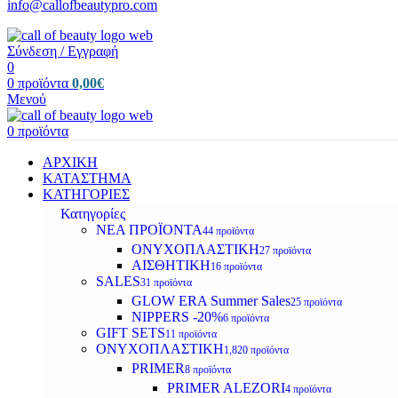
info@callofbeautypro.com
Σύνδεση / Εγγραφή
0
0
προϊόντα
0,00
€
Μενού
0
προϊόντα
ΑΡΧΙΚΗ
ΚΑΤΑΣΤΗΜΑ
ΚΑΤΗΓΟΡΙΕΣ
Κατηγορίες
ΝΕΑ ΠΡΟΪΟΝΤΑ
44 προϊόντα
ΟΝΥΧΟΠΛΑΣΤΙΚΗ
27 προϊόντα
ΑΙΣΘΗΤΙΚΗ
16 προϊόντα
SALES
31 προϊόντα
GLOW ERA Summer Sales
25 προϊόντα
NIPPERS -20%
6 προϊόντα
GIFT SETS
11 προϊόντα
ΟΝΥΧΟΠΛΑΣΤΙΚΗ
1,820 προϊόντα
PRIMER
8 προϊόντα
PRIMER ALEZORI
4 προϊόντα