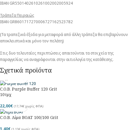
ΙΒΑΝ GR5501402610261002002005924
Τράπεζα Πειραιώς
ΙΒΑΝ GR8601717270006727162523782
(Τα τραπεζικά έξοδα για μεταφορά από άλλη τράπεζα θα επιβαρύνουν
αποκλειστικά και μόνο τον πελάτη)
Στις δυο τελευταίες περιπτώσεις απαιτούνται τα στοιχεία της
παραγγελίας να αναγράφονται στην αιτιολογία της κατάθεσης.
Σχετικά προϊόντα
C.O.B. Purple Buffer 120 Grit
10τμχ
22,00
€
(
17,74
€
χωρίς ΦΠΑ)
C.O.B. Λίμα BOAT 100/100 Grit
1,40
€
(
1,13
€
χωρίς ΦΠΑ)