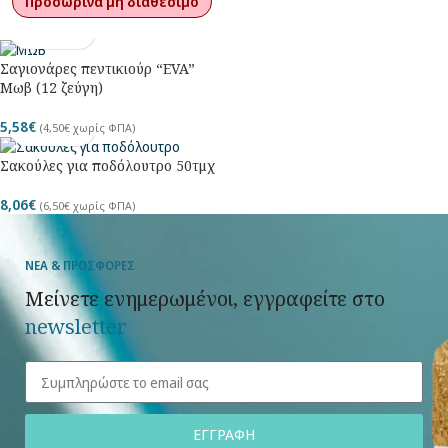
Προσωρινά μη διαθέσιμο
Σαγιονάρες πεντικιούρ “EVA”
Μωβ (12 ζεύγη)
5,58
€
(
4,50
€
χωρίς ΦΠΑ)
Σακούλες για ποδόλουτρο 50τμχ
8,06
€
(
6,50
€
χωρίς ΦΠΑ)
ΝΕΑ & ΠΡΟΣΦΟΡΕΣ
Μείνετε ενημερωμένοι, εγγραφείτε στο
newsletter
ΕΓΓΡΑΦΗ