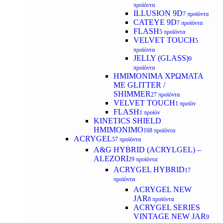
προϊόντα
ILLUSION 9D
7 προϊόντα
CATEYE 9D
7 προϊόντα
FLASH
5 προϊόντα
VELVET TOUCH
5
προϊόντα
JELLY (GLASS)
9
προϊόντα
ΗΜΙΜΟΝΙΜA ΧΡΩΜΑΤΑ
ΜΕ GLITTER /
SHIMMER
27 προϊόντα
VELVET TOUCH
1 προϊόν
FLASH
1 προϊόν
KINETICS SHIELD
ΗΜΙΜΟΝΙΜΟ
168 προϊόντα
ACRYGEL
57 προϊόντα
A&G HYBRID (ACRYLGEL) –
ALEZORI
29 προϊόντα
ACRYGEL HYBRID
17
προϊόντα
ACRYGEL NEW
JAR
8 προϊόντα
ACRYGEL SERIES
VINTAGE NEW JAR
9