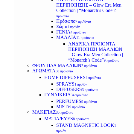
ΠΕΡΙΠΟΙΗΣΗΣ – Glow Era Men
Collection | “Monarch’s Code”
9
προϊόντα
Πρόσωπο
7 προϊόντα
Σώμα
1 προϊόν
ΓΕΝΙΑ
4 προϊόντα
ΜΑΛΛΙΑ
11 προϊόντα
ΑΝΔΡΙΚΑ ΠΡΟΙΟΝΤΑ
ΠΕΡΙΠΟΙΗΣΗ ΜΑΛΛΙΩΝ
– Glow Era Men Collection |
“Monarch’s Code”
9 προϊόντα
ΦΡΟΝΤΙΔΑ ΜΑΛΛΙΩΝ
2 προϊόντα
ΑΡΩΜΑΤΑ
38 προϊόντα
HOME DIFFUSERS
4 προϊόντα
SPRAYS
1 προϊόν
DIFFUSERS
3 προϊόντα
ΓΥΝΑΙΚΕΙΑ
34 προϊόντα
PERFUMES
9 προϊόντα
MIST
19 προϊόντα
ΜΑΚΙΓΙΑΖ
35 προϊόντα
ΜΑΤΙΑ/EYES
8 προϊόντα
STAND MAGNETIC LOOK
1
προϊόν