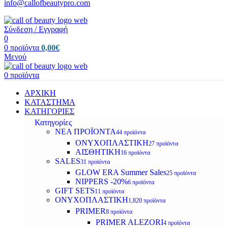
info@callofbeautypro.com
Σύνδεση / Εγγραφή
0
0
προϊόντα
0,00
€
Μενού
0
προϊόντα
ΑΡΧΙΚΗ
ΚΑΤΑΣΤΗΜΑ
ΚΑΤΗΓΟΡΙΕΣ
Κατηγορίες
ΝΕΑ ΠΡΟΪΟΝΤΑ
44 προϊόντα
ΟΝΥΧΟΠΛΑΣΤΙΚΗ
27 προϊόντα
ΑΙΣΘΗΤΙΚΗ
16 προϊόντα
SALES
31 προϊόντα
GLOW ERA Summer Sales
25 προϊόντα
NIPPERS -20%
6 προϊόντα
GIFT SETS
11 προϊόντα
ΟΝΥΧΟΠΛΑΣΤΙΚΗ
1,820 προϊόντα
PRIMER
8 προϊόντα
PRIMER ALEZORI
4 προϊόντα