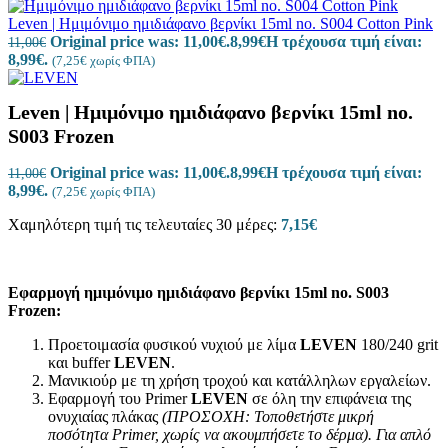
Leven | Ημιμόνιμο ημιδιάφανο βερνίκι 15ml no. S004 Cotton Pink
Original price was: 11,00€.
8,99
€
Η τρέχουσα τιμή είναι:
11,00
€
8,99€.
(
7,25
€
χωρίς ΦΠΑ)
Leven | Ημιμόνιμο ημιδιάφανο βερνίκι 15ml no.
S003 Frozen
Original price was: 11,00€.
8,99
€
Η τρέχουσα τιμή είναι:
11,00
€
8,99€.
(
7,25
€
χωρίς ΦΠΑ)
Χαμηλότερη τιμή τις τελευταίες 30 μέρες:
7,15
€
Εφαρμογή ημιμόνιμο ημιδιάφανο βερνίκι 15ml no. S003
Frozen:
Προετοιμασία φυσικού νυχιού με λίμα
LEVEN
180/240 grit
και buffer
LEVEN
.
Μανικιούρ με τη χρήση τροχού και κατάλληλων εργαλείων.
Εφαρμογή του Primer
LEVEN
σε όλη την επιφάνεια της
ονυχιαίας πλάκας
(ΠΡΟΣΟΧΗ: Τοποθετήστε μικρή
ποσότητα
Primer
, χωρίς να ακουμπήσετε το δέρμα).
Για απλό