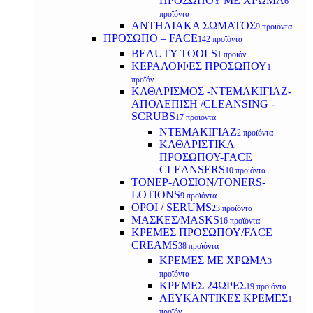
ΠΡΟΣΩΠΟΥ ΜΕ ΧΡΩΜΑ
6
προϊόντα
ΑΝΤΗΛΙΑΚΑ ΣΩΜΑΤΟΣ
9 προϊόντα
ΠΡΟΣΩΠΟ – FACE
142 προϊόντα
BEAUTY TOOLS
1 προϊόν
ΚΕΡΑΛΟΙΦΕΣ ΠΡΟΣΩΠΟΥ
1
προϊόν
ΚΑΘΑΡΙΣΜΟΣ -ΝΤΕΜΑΚΙΓΙΑΖ-
ΑΠΟΛΕΠΙΣΗ /CLEANSING -
SCRUBS
17 προϊόντα
ΝΤΕΜΑΚΙΓΙΑΖ
2 προϊόντα
ΚΑΘΑΡΙΣΤΙΚΑ
ΠΡΟΣΩΠΟΥ-FACE
CLEANSERS
10 προϊόντα
ΤΟΝΕΡ-ΛΟΣΙΟΝ/TONERS-
LOTIONS
9 προϊόντα
ΟΡΟΙ / SERUMS
23 προϊόντα
ΜΑΣΚΕΣ/MASKS
16 προϊόντα
ΚΡΕΜΕΣ ΠΡΟΣΩΠΟΥ/FACE
CREAMS
38 προϊόντα
ΚΡΕΜΕΣ ΜΕ ΧΡΩΜΑ
3
προϊόντα
ΚΡΕΜΕΣ 24ΩΡΕΣ
19 προϊόντα
ΛΕΥΚΑΝΤΙΚΕΣ ΚΡΕΜΕΣ
1
προϊόν