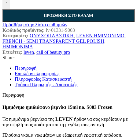
-
ΠΡΟΣΘΉΚΗ ΣΤΟ ΚΑΛΆΘΙ
Πρόσθήκη στην λίστα επιθυμιών
Κωδικός προϊόντος:
lv-01331-S003
Κατηγορίες:
ΟΝΥΧΟΠΛΑΣΤΙΚΗ
,
LEVEN ΗΜΙΜΟΝΙΜΟ
,
FRENCH - SEMI TRANSPARENT GEL POLISH
,
ΗΜΙΜΟΝΙΜΑ
Ετικέτες:
leven
,
call of beauty pro
Share:
Περιγραφή
Επιπλέον πληροφορίες
Πληροφορίες Κατασκευαστή
Τρόποι Πληρωμής - Αποστολής
Περιγραφή
Ημιμόνιμο ημιδιάφανο βερνίκι 15ml no. S003 Frozen
Τα ημιμόνιμα βερνίκια της
LEVEN
ήρθαν να σας κερδίσουν με
την υψηλή τους ποιότητα και τη μεγάλη τους αντοχή.
Πλούσια γκάμα χρωμάτων με εξαιρετική χρωστική απόδοση.