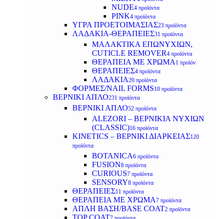
NUDE
4 προϊόντα
PINK
4 προϊόντα
ΥΓΡΑ ΠΡΟΕΤΟΙΜΑΣΙΑΣ
23 προϊόντα
ΛΑΔΑΚΙΑ-ΘΕΡΑΠΕΙΕΣ
31 προϊόντα
ΜΑΛΑΚΤΙΚΑ ΕΠΩΝΥΧΙΩΝ,
CUTICLE REMOVER
4 προϊόντα
ΘΕΡΑΠΕΙΑ ΜΕ ΧΡΩΜΑ
1 προϊόν
ΘΕΡΑΠΕΙΕΣ
4 προϊόντα
ΛΑΔΑΚΙΑ
20 προϊόντα
ΦΟΡΜΕΣ/NAIL FORMS
10 προϊόντα
ΒΕΡΝΙΚΙ ΑΠΛΟ
231 προϊόντα
ΒΕΡΝΙΚΙ ΑΠΛΟ
52 προϊόντα
ALEZORI – ΒΕΡΝΙΚΙΑ ΝΥΧΙΩΝ
(CLASSIC)
16 προϊόντα
KINETICS – ΒΕΡΝΙΚΙ ΔΙΑΡΚΕΙΑΣ
120
προϊόντα
BOTANICA
6 προϊόντα
FUSION
8 προϊόντα
CURIOUS
7 προϊόντα
SENSORY
8 προϊόντα
ΘΕΡΑΠΕΙΕΣ
11 προϊόντα
ΘΕΡΑΠΕΙΑ ΜΕ ΧΡΩΜΑ
7 προϊόντα
ΑΠΛΗ ΒΑΣΗ/BASE COAT
2 προϊόντα
TOP COAT
7 προϊόντα