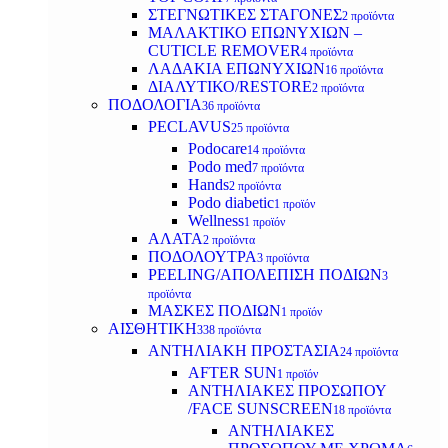
ΣΤΕΓΝΩΤΙΚΕΣ ΣΤΑΓΟΝΕΣ
2 προϊόντα
ΜΑΛΑΚΤΙΚΟ ΕΠΩΝΥΧΙΩΝ –
CUTICLE REMOVER
4 προϊόντα
ΛΑΔΑΚΙΑ ΕΠΩΝΥΧΙΩΝ
16 προϊόντα
ΔΙΑΛΥΤΙΚΟ/RESTORE
2 προϊόντα
ΠΟΔΟΛΟΓΙΑ
36 προϊόντα
PECLAVUS
25 προϊόντα
Podocare
14 προϊόντα
Podo med
7 προϊόντα
Hands
2 προϊόντα
Podo diabetic
1 προϊόν
Wellness
1 προϊόν
ΑΛΑΤΑ
2 προϊόντα
ΠΟΔΟΛΟΥΤΡΑ
3 προϊόντα
PEELING/ΑΠΟΛΕΠΙΣΗ ΠΟΔΙΩΝ
3
προϊόντα
ΜΑΣΚΕΣ ΠΟΔΙΩΝ
1 προϊόν
ΑΙΣΘΗΤΙΚΗ
338 προϊόντα
ΑΝΤΗΛΙΑΚΗ ΠΡΟΣΤΑΣΙΑ
24 προϊόντα
AFTER SUN
1 προϊόν
ΑΝΤΗΛΙΑΚΕΣ ΠΡΟΣΩΠΟΥ
/FACE SUNSCREEN
18 προϊόντα
ΑΝΤΗΛΙΑΚΕΣ