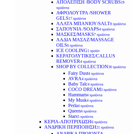
ΑΠΟΛΕΠΙΣΗ /BODY SCRUBS
19
προϊόντα
ΑΦΡΟΛΟΥΤΡΑ /SHOWER
GELS
17 προϊόντα
ΑΛΑΤΑ ΜΠΑΝΙΟΥ/SALT
8 προϊόντα
ΣΑΠΟΥΝΙΑ /SOAPS
4 προϊόντα
ΜΑΣΚΕΣ/MASKS
7 προϊόντα
ΛΑΔΙΑ ΜΑΣΑΖ/MASSAGE
OILS
6 προϊόντα
ICE COOLING
1 προϊόν
ΚΕΡΑΤΟΛΥΤΙΚΕΣ/CALLUS
REMOVER
4 προϊόντα
SHOP BY COLLECTION
36 προϊόντα
Fairy Dust
4 προϊόντα
AVRA
4 προϊόντα
Baby Talc
4 προϊόντα
COCO DREAM
3 προϊόντα
Hammam
4 προϊόντα
My Musk
4 προϊόντα
Perla
4 προϊόντα
Queen
4 προϊόντα
Stars
5 προϊόντα
ΚΕΡΙΑ-ΑΠΟΤΡΙΧΩΣΗ
6 προϊόντα
ΑΝΔΡΙΚΗ ΠΕΡΙΠΟΙΗΣΗ
21 προϊόντα
ΑΝΔΡΙΚΑ ΠΡΟΙΟΝΤΑ