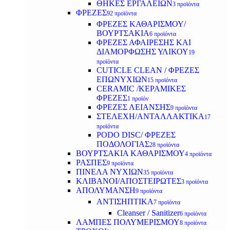
ΘΗΚΕΣ ΕΡΓΑΛΕΙΩΝ
3 προϊόντα
ΦΡΕΖΕΣ
92 προϊόντα
ΦΡΕΖΕΣ ΚΑΘΑΡΙΣΜΟΥ/
ΒΟΥΡΤΣΑΚΙΑ
6 προϊόντα
ΦΡΕΖΕΣ ΑΦΑΙΡΕΣΗΣ ΚΑΙ
ΔΙΑΜΟΡΦΩΣΗΣ ΥΛΙΚΟΥ
19
προϊόντα
CUTICLE CLEAN / ΦΡΕΖΕΣ
ΕΠΩΝΥΧΙΩΝ
15 προϊόντα
CERAMIC /ΚΕΡΑΜΙΚΕΣ
ΦΡΕΖΕΣ
1 προϊόν
ΦΡΕΖΕΣ ΛΕΙΑΝΣΗΣ
9 προϊόντα
ΣΤΕΛΕΧΗ/ΑΝΤΑΛΛΑΚΤΙΚΑ
17
προϊόντα
PODO DISC/ ΦΡΕΖΕΣ
ΠΟΔΟΛΟΓΙΑΣ
28 προϊόντα
ΒΟΥΡΤΣΑΚΙΑ ΚΑΘΑΡΙΣΜΟΥ
4 προϊόντα
ΡΑΣΠΕΣ
9 προϊόντα
ΠΙΝΕΛΑ ΝΥΧΙΩΝ
35 προϊόντα
ΚΛΙΒΑΝΟΙ/ΑΠΟΣΤΕΙΡΩΤΕΣ
3 προϊόντα
ΑΠΟΛΥΜΑΝΣΗ
9 προϊόντα
ΑΝΤΙΣΗΠΤΙΚΑ
7 προϊόντα
Cleanser / Sanitizer
6 προϊόντα
ΛΑΜΠΕΣ ΠΟΛΥΜΕΡΙΣΜΟΥ
8 προϊόντα