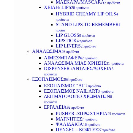
ΜΑΣΚΑΡΑ/MASCARA
7 προϊόντα
ΧΕΙΛΗ/ LIPS
26 προϊόντα
HYBRID CREAMY LIP OILS
4
προϊόντα
STAND LIPS TO REMEMBER
1
προϊόν
LIP GLOSS
9 προϊόντα
LIPSTICK
4 προϊόντα
LIP LINERS
2 προϊόντα
ΑΝΑΛΩΣΙΜΑ
93 προϊόντα
ΛΙΜΕΣ/ΜΠΑΦΕΡ
62 προϊόντα
ΑΝΑΛΩΣΙΜΑ ΜΙΑΣ ΧΡΗΣΗΣ
31 προϊόντα
DISPENSER /ΑΝΤΛΙΕΣ/ΔΟΧΕΙΑ
3
προϊόντα
ΕΞΟΠΛΙΣΜΟΣ
268 προϊόντα
ΕΞΟΠΛΙΣΜΟΣ "AI"
7 προϊόντα
ΕΞΟΠΛΙΣΜΟΣ NAIL ART
3 προϊόντα
ΔΕΙΓΜΑΤΟΛΟΓΙΟ ΧΡΩΜΑΤΩΝ
8
προϊόντα
ΕΡΓΑΛΕΙΑ
92 προϊόντα
PUSHER -ΣΠΡΩΧΤΗΡΙΑ
25 προϊόντα
ΜΑΓΝΗΤΕΣ
7 προϊόντα
ΨΑΛΙΔΑΚΙΑ
16 προϊόντα
ΠΕΝΣΕΣ – ΚΟΦΤΕΣ
27 προϊόντα