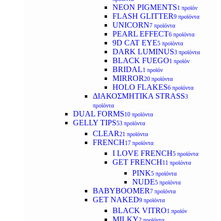
NEON PIGMENTS
1 προϊόν
FLASH GLITTER
9 προϊόντα
UNICORN
7 προϊόντα
PEARL EFFECT
6 προϊόντα
9D CAT EYE
5 προϊόντα
DARK LUMINUS
3 προϊόντα
BLACK FUEGO
1 προϊόν
BRIDAL
1 προϊόν
MIRROR
20 προϊόντα
HOLO FLAKES
6 προϊόντα
ΔΙΑΚΟΣΜΗΤΙΚΑ STRASS
3
προϊόντα
DUAL FORMS
10 προϊόντα
GELLY TIPS
53 προϊόντα
CLEAR
21 προϊόντα
FRENCH
17 προϊόντα
I LOVE FRENCH
5 προϊόντα
GET FRENCH
11 προϊόντα
PINK
5 προϊόντα
NUDE
5 προϊόντα
BABYBOOMER
7 προϊόντα
GET NAKED
9 προϊόντα
BLACK VITRO
1 προϊόν
MILKY
2 προϊόντα