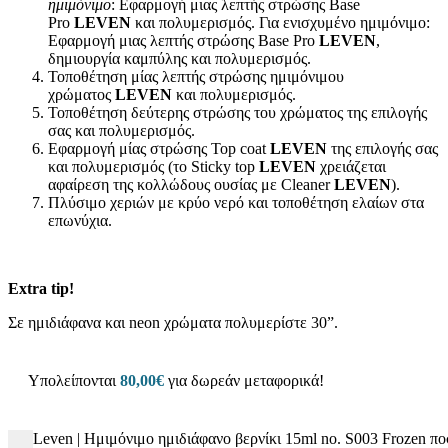
ημιμόνιμο
: Εφαρμογή μιας λεπτής στρώσης Base
Pro
LEVEN
και πολυμερισμός. Για ενισχυμένο ημιμόνιμο:
Εφαρμογή μιας λεπτής στρώσης Base Pro
LEVEN
,
δημιουργία καμπύλης και πολυμερισμός.
Τοποθέτηση μίας λεπτής στρώσης ημιμόνιμου
χρώματος
LEVEN
και πολυμερισμός.
Τοποθέτηση δεύτερης στρώσης του χρώματος της επιλογής
σας και πολυμερισμός.
Εφαρμογή μίας στρώσης Top coat
LEVEN
της επιλογής σας
και πολυμερισμός (το Sticky top
LEVEN
χρειάζεται
αφαίρεση της κολλώδους ουσίας με Cleaner
LEVEN
).
Πλύσιμο χεριών με κρύο νερό και τοποθέτηση ελαίων στα
επωνύχια.
Extra tip!
Σε ημιδιάφανα και neon χρώματα πολυμερίστε 30”.
Υπολείπονται
80,00
€
για δωρεάν μεταφορικά!
Leven | Ημιμόνιμο ημιδιάφανο βερνίκι 15ml no. S003 Frozen π