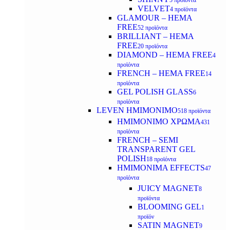
5 προϊόντα
VELVET
4 προϊόντα
GLAMOUR – HEMA
FREE
52 προϊόντα
BRILLIANT – HEMA
FREE
20 προϊόντα
DIAMOND – HEMA FREE
4
προϊόντα
FRENCH – HEMA FREE
14
προϊόντα
GEL POLISH GLASS
6
προϊόντα
LEVEN ΗΜΙΜΟΝΙΜΟ
518 προϊόντα
ΗΜΙΜΟΝΙΜΟ ΧΡΩΜΑ
431
προϊόντα
FRENCH – SEMI
TRANSPARENT GEL
POLISH
18 προϊόντα
HMIMONIMA EFFECTS
47
προϊόντα
JUICY MAGNET
8
προϊόντα
BLOOMING GEL
1
προϊόν
SATIN MAGNET
9