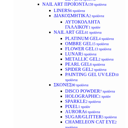
NAIL ART ΠΡΟΪΟΝΤΑ
159 προϊόντα
LINERS
6 προϊόντα
ΔΙΑΚΟΣΜΗΤΙΚΑ
2 προϊόντα
ΑΥΤΟΚΟΛΛΗΤΑ
ΓΑΛΛΙΚΟΥ
1 προϊόν
NAIL ART GEL
61 προϊόντα
PLATINUM GEL
4 προϊόντα
OMBRE GEL
15 προϊόντα
FLOWER GEL
13 προϊόντα
LUNAR
5 προϊόντα
METALLIC GEL
2 προϊόντα
PEARL GEL
6 προϊόντα
SPIDER GEL
2 προϊόντα
PAINTING GEL UV/LED
10
προϊόντα
ΣΚΟΝΕΣ
90 προϊόντα
DISCO POWDER
7 προϊόντα
HOLOGRAPHIC
1 προϊόν
SPARKLE
2 προϊόντα
PIXEL
1 προϊόν
AURORA
6 προϊόντα
SUGAR/GLITTER
5 προϊόντα
CHAMELEON CAT EYE
2
προϊόντα