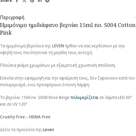
Share:
Περιγραφή
Ημιμόνιμο ημιδιάφανο βερνίκι 15ml no. S004 Cotton
Pink
Τα ημιμόνιμα βερνίκια της
LEVEN
ήρθαν να σας κερδίσουν με την
υψηλή τους ποιότητα και τη μεγάλη τους αντοχή.
Πλούσια γκάμα χρωμάτων με εξαιρετική χρωστική απόδοση.
Εύκολα στην εφαρμογή και την αφαίρεση τους, δεν ζαρώνουν κατά τον
πολυμερισμό, ενώ προσφέρουν έντονη λάμψη.
To βερνίκι 15ml no. S008 Rose Beige
πολυμερίζεται
σε λάμπα LED 60”
και σε UV 120”
Cruelty Free – HEMA free
Δείτε τα προϊόντα της
Leven