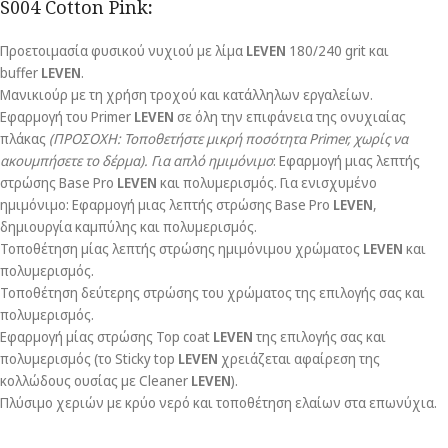
S004 Cotton Pink
:
Προετοιμασία φυσικού νυχιού με λίμα
LEVEN
180/240 grit και
buffer
LEVEN
.
Μανικιούρ με τη χρήση τροχού και κατάλληλων εργαλείων.
Εφαρμογή του Primer
LEVEN
σε όλη την επιφάνεια της ονυχιαίας
πλάκας
(ΠΡΟΣΟΧΗ: Τοποθετήστε μικρή ποσότητα
Primer
, χωρίς να
ακουμπήσετε το δέρμα).
Για απλό ημιμόνιμο
: Εφαρμογή μιας λεπτής
στρώσης Base Pro
LEVEN
και πολυμερισμός. Για ενισχυμένο
ημιμόνιμο: Εφαρμογή μιας λεπτής στρώσης Base Pro
LEVEN
,
δημιουργία καμπύλης και πολυμερισμός.
Τοποθέτηση μίας λεπτής στρώσης ημιμόνιμου χρώματος
LEVEN
και
πολυμερισμός.
Τοποθέτηση δεύτερης στρώσης του χρώματος της επιλογής σας και
πολυμερισμός.
Εφαρμογή μίας στρώσης Top coat
LEVEN
της επιλογής σας και
πολυμερισμός (το Sticky top
LEVEN
χρειάζεται αφαίρεση της
κολλώδους ουσίας με Cleaner
LEVEN
).
Πλύσιμο χεριών με κρύο νερό και τοποθέτηση ελαίων στα επωνύχια.