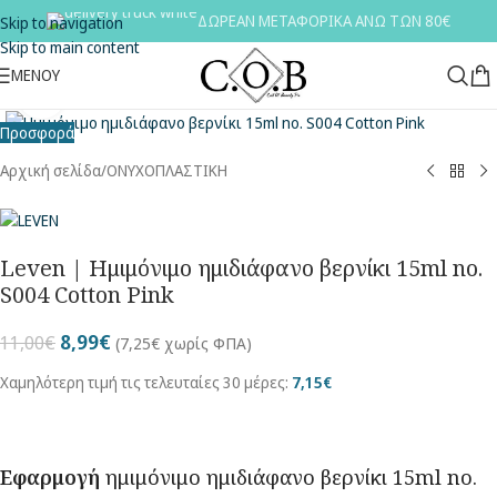
ΔΩΡΕΑΝ ΜΕΤΑΦΟΡΙΚΑ ΑΝΩ ΤΩΝ 80€
Skip to navigation
Skip to main content
ΜΕΝΟΥ
Κλικ για μεγέθυνση
Προσφορά
Αρχική σελίδα
/
ΟΝΥΧΟΠΛΑΣΤΙΚΗ
Leven | Ημιμόνιμο ημιδιάφανο βερνίκι 15ml no.
S004 Cotton Pink
8,99
€
11,00
€
(
7,25
€
χωρίς ΦΠΑ)
Χαμηλότερη τιμή τις τελευταίες 30 μέρες:
7,15
€
Εφαρμογή
ημιμόνιμο ημιδιάφανο βερνίκι 15ml no.