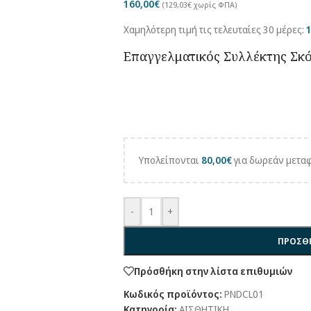
160,00
€
(
129,03
€
χωρίς ΦΠΑ)
Χαμηλότερη τιμή τις τελευταίες 30 μέρες:
Επαγγελματικός Συλλέκτης Σκό
Υπολείπονται
80,00
€
για δωρεάν μεταφ
-
+
ΠΡΟΣΘΗ
Πρόσθήκη στην λίστα επιθυμιών
Κωδικός προϊόντος:
PNDCL01
Κατηγορία:
ΑΙΣΘΗΤΙΚΗ