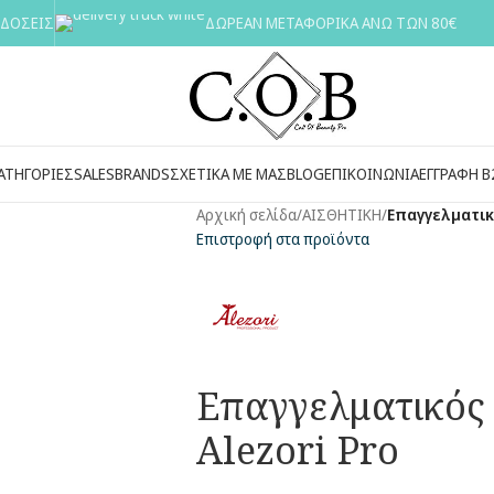
 ΔΟΣΕΙΣ
ΔΩΡΕΑΝ ΜΕΤΑΦΟΡΙΚΑ ΑΝΩ ΤΩΝ 80€
ΑΤΗΓΟΡΙΕΣ
SALES
BRANDS
ΣΧΕΤΙΚΑ ΜΕ ΜΑΣ
BLOG
ΕΠΙΚΟΙΝΩΝΙΑ
ΕΓΓΡΑΦΗ Β
Αρχική σελίδα
/
ΑΙΣΘΗΤΙΚΗ
/
Επαγγελματικό
Επιστροφή στα προϊόντα
Επαγγελματικός 
Alezori Pro