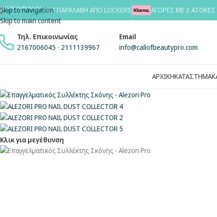
Skip to navigation
24/7 ΠΑΡΑΛΑΒΗ ΑΠΟ LOCKERS
ΑΓΟΡΕΣ ΜΕ 3 ΑΤΟΚΕΣ
Skip to main content
Τηλ. Επικοινωνίας
Email
2167006045
-
2111139967
info@callofbeautypro.com
ΑΡΧΙΚΗ
ΚΑΤΑΣΤΗΜΑ
Κ
Κλικ για μεγέθυνση