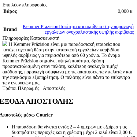
Επιπλέον πληροφορίες
Βάρος
0,000 κ.
Kemmer Prazision
Ποιότητα και ακρίβεια στην παραγωγή
Brand
εργαλείων ονυχοπλαστικής υψηλής ακρίβειας
Πληροφορίες Κατασκευαστή
Η Kemmer Präzision είναι μια παραδοσιακή εταιρεία που
κατέχει ηγετική θέση στην κατασκευή εργαλείων καρβιδίου
υψηλής ακρίβειας για περισσότερα από 60 χρόνια. Το όνομα
Kemmer Präzision σημαίνει υψηλή ποιότητα, δράση
προσανατολισμένη στον πελάτη, καλύτερη αναλογία τιμής/
απόδοσης, παραγωγή σύμφωνα με τις απαιτήσεις των πελατών και
την παγκόσμια εξυπηρέτηση. Ο πελάτης είναι πάντα το επίκεντρο
των ενεργειών μας.
Τρόποι Πληρωμής - Αποστολής
ΕΞΟΔΑ ΑΠΟΣΤΟΛΗΣ
Αποστολές μέσω Courier
Η παράδοση θα γίνεται εντός 2 – 4 ημερών με εξαίρεση τις
δυσπρόσιτες περιοχές και η χρέωση μέχρι 2 κιλά είναι 3,00 €.