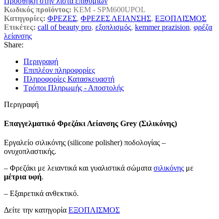
Πρόσθήκη στην λίστα επιθυμιών
Κωδικός προϊόντος:
KEM - SPM600UPOL
Κατηγορίες:
ΦΡΕΖΕΣ
,
ΦΡΕΖΕΣ ΛΕΙΑΝΣΗΣ
,
ΕΞΟΠΛΙΣΜΟΣ
Ετικέτες:
call of beauty pro
,
εξοπλισμός
,
kemmer prazision
,
φρέζα
λείανσης
Share:
Περιγραφή
Επιπλέον πληροφορίες
Πληροφορίες Κατασκευαστή
Τρόποι Πληρωμής - Αποστολής
Περιγραφή
Επαγγελματικό Φρεζάκι Λείανσης Grey (Σιλικόνης)
Εργαλείο σιλικόνης (silicone polisher) ποδολογίας –
ονυχοπλαστικής.
– Φρεζάκι με λειαντικά και γυαλιστικά σώματα
σιλικόνης
με
μέτρια υφή
.
– Eξαιρετικά ανθεκτικό.
Δείτε την κατηγορία
ΕΞΟΠΛΙΣΜΟΣ