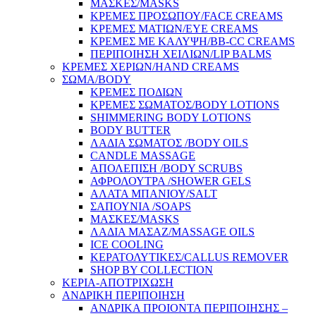
ΜΑΣΚΕΣ/MASKS
ΚΡΕΜΕΣ ΠΡΟΣΩΠΟΥ/FACE CREAMS
ΚΡΕΜΕΣ ΜΑΤΙΩΝ/EYE CREAMS
ΚΡΕΜΕΣ ΜΕ ΚΑΛΥΨΗ/BB-CC CREAMS
ΠΕΡΙΠΟΙΗΣΗ ΧΕΙΛΙΩΝ/LIP BALMS
ΚΡΕΜΕΣ ΧΕΡΙΩΝ/HAND CREAMS
ΣΩΜΑ/BODY
ΚΡΕΜΕΣ ΠΟΔΙΩΝ
ΚΡΕΜΕΣ ΣΩΜΑΤΟΣ/BODY LOTIONS
SHIMMERING BODY LOTIONS
BODY BUTTER
ΛΑΔΙΑ ΣΩΜΑΤΟΣ /BODY OILS
CANDLE MASSAGE
ΑΠΟΛΕΠΙΣΗ /BODY SCRUBS
ΑΦΡΟΛΟΥΤΡΑ /SHOWER GELS
ΑΛΑΤΑ ΜΠΑΝΙΟΥ/SALT
ΣΑΠΟΥΝΙΑ /SOAPS
ΜΑΣΚΕΣ/MASKS
ΛΑΔΙΑ ΜΑΣΑΖ/MASSAGE OILS
ICE COOLING
ΚΕΡΑΤΟΛΥΤΙΚΕΣ/CALLUS REMOVER
SHOP BY COLLECTION
ΚΕΡΙΑ-ΑΠΟΤΡΙΧΩΣΗ
ΑΝΔΡΙΚΗ ΠΕΡΙΠΟΙΗΣΗ
ΑΝΔΡΙΚΑ ΠΡΟΙΟΝΤΑ ΠΕΡΙΠΟΙΗΣΗΣ –