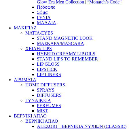
Glow Era Men Collection | “Monarch’s Code”
Πρόσωπο
Σώμα
ΓΕΝΙΑ
ΜΑΛΛΙΑ
ΜΑΚΙΓΙΑΖ
ΜΑΤΙΑ/EYES
STAND MAGNETIC LOOK
ΜΑΣΚΑΡΑ/MASCARA
ΧΕΙΛΗ/ LIPS
HYBRID CREAMY LIP OILS
STAND LIPS TO REMEMBER
LIP GLOSS
LIPSTICK
LIP LINERS
ΑΡΩΜΑΤΑ
HOME DIFFUSERS
SPRAYS
DIFFUSERS
ΓΥΝΑΙΚΕΙΑ
PERFUMES
MIST
ΒΕΡΝΙΚΙ ΑΠΛΟ
ΒΕΡΝΙΚΙ ΑΠΛΟ
ALEZORI – ΒΕΡΝΙΚΙΑ ΝΥΧΙΩΝ (CLASSIC)