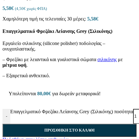
5,58
€
(
4,50
€
χωρίς ΦΠΑ)
Χαμηλότερη τιμή τις τελευταίες 30 μέρες:
5,58
€
Επαγγελματικό Φρεζάκι Λείανσης Grey (Σιλικόνης)
Εργαλείο σιλικόνης (silicone polisher) ποδολογίας –
ονυχοπλαστικής.
– Φρεζάκι με λειαντικά και γυαλιστικά σώματα
σιλικόνης
με
μέτρια υφή
.
– Eξαιρετικά ανθεκτικό.
Υπολείπονται
80,00
€
για δωρεάν μεταφορικά!
Επαγγελματικό Φρεζάκι Λείανσης Grey (Σιλικόνης) ποσότητα
-
ΠΡΟΣΘΉΚΗ ΣΤΟ ΚΑΛΆΘΙ