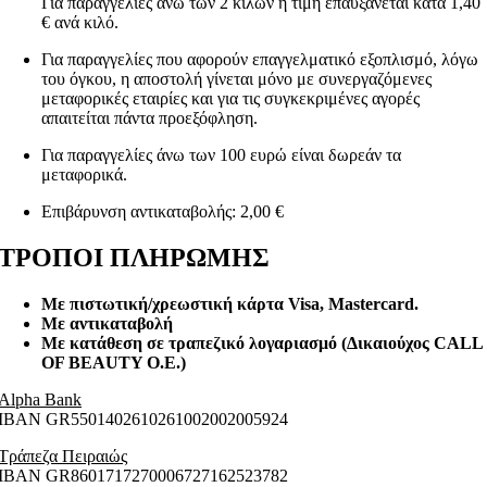
Για παραγγελίες άνω των 2 κιλών η τιμή επαυξάνεται κατά 1,40
€ ανά κιλό.
Για παραγγελίες που αφορούν επαγγελματικό εξοπλισμό, λόγω
του όγκου, η αποστολή γίνεται μόνο με συνεργαζόμενες
μεταφορικές εταιρίες και για τις συγκεκριμένες αγορές
απαιτείται πάντα προεξόφληση.
Για παραγγελίες άνω των 100 ευρώ είναι δωρεάν τα
μεταφορικά.
Επιβάρυνση αντικαταβολής: 2,00 €
ΤΡΟΠΟΙ ΠΛΗΡΩΜΗΣ
Με πιστωτική/χρεωστική κάρτα Visa
, Mastercard.
Με αντικαταβολή
Με κατάθεση σε τραπεζικό λογαριασμό (Δικαιούχος CALL
OF BEAUTY O.E.)
Alpha Bank
ΙΒΑΝ GR5501402610261002002005924
Τράπεζα Πειραιώς
ΙΒΑΝ GR8601717270006727162523782