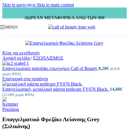
Skip to navigation
Skip to main content
ΔΩΡΕΑΝ ΜΕΤΑΦΟΡΙΚΑ ΑΝΩ ΤΩΝ 80€
ΜΕΝΟΎ
Κλικ για μεγέθυνση
Αρχική σελίδα
/
ΕΞΟΠΛΙΣΜΟΣ
Επαγγελματικό ψαλιδάκι επωνυχίων Call of Beauty
8,20
€
(
6,61
€
χωρίς ΦΠΑ)
Επιστροφή στα προϊόντα
Επαγγελματική, μεταλλική ράσπα pedicure FY076 Black.
14,88
€
(
12,00
€
χωρίς ΦΠΑ)
Επαγγελματικό Φρεζάκι Λείανσης Grey
(Σιλικόνης)