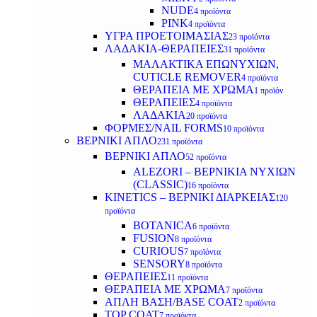
NUDE
4 προϊόντα
PINK
4 προϊόντα
ΥΓΡΑ ΠΡΟΕΤΟΙΜΑΣΙΑΣ
23 προϊόντα
ΛΑΔΑΚΙΑ-ΘΕΡΑΠΕΙΕΣ
31 προϊόντα
ΜΑΛΑΚΤΙΚΑ ΕΠΩΝΥΧΙΩΝ,
CUTICLE REMOVER
4 προϊόντα
ΘΕΡΑΠΕΙΑ ΜΕ ΧΡΩΜΑ
1 προϊόν
ΘΕΡΑΠΕΙΕΣ
4 προϊόντα
ΛΑΔΑΚΙΑ
20 προϊόντα
ΦΟΡΜΕΣ/NAIL FORMS
10 προϊόντα
ΒΕΡΝΙΚΙ ΑΠΛΟ
231 προϊόντα
ΒΕΡΝΙΚΙ ΑΠΛΟ
52 προϊόντα
ALEZORI – ΒΕΡΝΙΚΙΑ ΝΥΧΙΩΝ
(CLASSIC)
16 προϊόντα
KINETICS – ΒΕΡΝΙΚΙ ΔΙΑΡΚΕΙΑΣ
120
προϊόντα
BOTANICA
6 προϊόντα
FUSION
8 προϊόντα
CURIOUS
7 προϊόντα
SENSORY
8 προϊόντα
ΘΕΡΑΠΕΙΕΣ
11 προϊόντα
ΘΕΡΑΠΕΙΑ ΜΕ ΧΡΩΜΑ
7 προϊόντα
ΑΠΛΗ ΒΑΣΗ/BASE COAT
2 προϊόντα
TOP COAT
7 προϊόντα