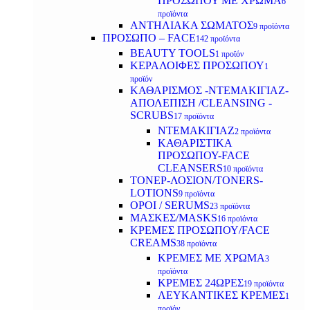
ΠΡΟΣΩΠΟΥ ΜΕ ΧΡΩΜΑ
6
προϊόντα
ΑΝΤΗΛΙΑΚΑ ΣΩΜΑΤΟΣ
9 προϊόντα
ΠΡΟΣΩΠΟ – FACE
142 προϊόντα
BEAUTY TOOLS
1 προϊόν
ΚΕΡΑΛΟΙΦΕΣ ΠΡΟΣΩΠΟΥ
1
προϊόν
ΚΑΘΑΡΙΣΜΟΣ -ΝΤΕΜΑΚΙΓΙΑΖ-
ΑΠΟΛΕΠΙΣΗ /CLEANSING -
SCRUBS
17 προϊόντα
ΝΤΕΜΑΚΙΓΙΑΖ
2 προϊόντα
ΚΑΘΑΡΙΣΤΙΚΑ
ΠΡΟΣΩΠΟΥ-FACE
CLEANSERS
10 προϊόντα
ΤΟΝΕΡ-ΛΟΣΙΟΝ/TONERS-
LOTIONS
9 προϊόντα
ΟΡΟΙ / SERUMS
23 προϊόντα
ΜΑΣΚΕΣ/MASKS
16 προϊόντα
ΚΡΕΜΕΣ ΠΡΟΣΩΠΟΥ/FACE
CREAMS
38 προϊόντα
ΚΡΕΜΕΣ ΜΕ ΧΡΩΜΑ
3
προϊόντα
ΚΡΕΜΕΣ 24ΩΡΕΣ
19 προϊόντα
ΛΕΥΚΑΝΤΙΚΕΣ ΚΡΕΜΕΣ
1
προϊόν