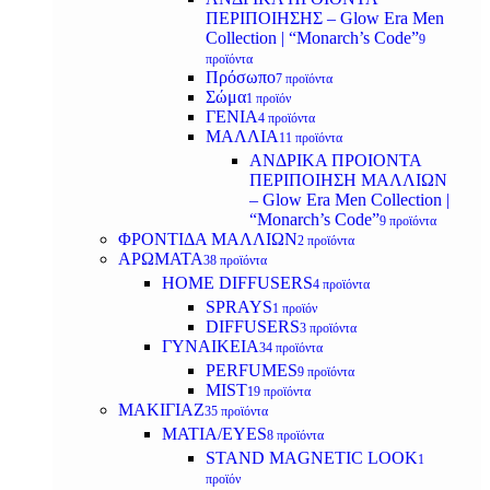
ΠΕΡΙΠΟΙΗΣΗΣ – Glow Era Men
Collection | “Monarch’s Code”
9
προϊόντα
Πρόσωπο
7 προϊόντα
Σώμα
1 προϊόν
ΓΕΝΙΑ
4 προϊόντα
ΜΑΛΛΙΑ
11 προϊόντα
ΑΝΔΡΙΚΑ ΠΡΟΙΟΝΤΑ
ΠΕΡΙΠΟΙΗΣΗ ΜΑΛΛΙΩΝ
– Glow Era Men Collection |
“Monarch’s Code”
9 προϊόντα
ΦΡΟΝΤΙΔΑ ΜΑΛΛΙΩΝ
2 προϊόντα
ΑΡΩΜΑΤΑ
38 προϊόντα
HOME DIFFUSERS
4 προϊόντα
SPRAYS
1 προϊόν
DIFFUSERS
3 προϊόντα
ΓΥΝΑΙΚΕΙΑ
34 προϊόντα
PERFUMES
9 προϊόντα
MIST
19 προϊόντα
ΜΑΚΙΓΙΑΖ
35 προϊόντα
ΜΑΤΙΑ/EYES
8 προϊόντα
STAND MAGNETIC LOOK
1
προϊόν