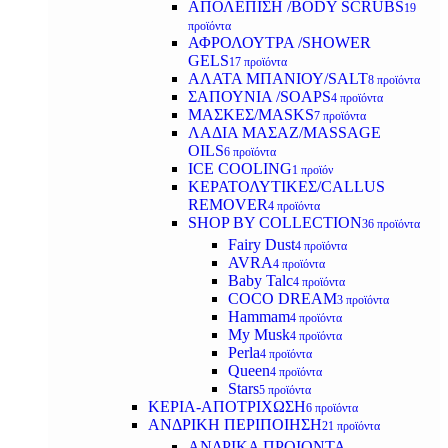
ΑΠΟΛΕΠΙΣΗ /BODY SCRUBS
19
προϊόντα
ΑΦΡΟΛΟΥΤΡΑ /SHOWER
GELS
17 προϊόντα
ΑΛΑΤΑ ΜΠΑΝΙΟΥ/SALT
8 προϊόντα
ΣΑΠΟΥΝΙΑ /SOAPS
4 προϊόντα
ΜΑΣΚΕΣ/MASKS
7 προϊόντα
ΛΑΔΙΑ ΜΑΣΑΖ/MASSAGE
OILS
6 προϊόντα
ICE COOLING
1 προϊόν
ΚΕΡΑΤΟΛΥΤΙΚΕΣ/CALLUS
REMOVER
4 προϊόντα
SHOP BY COLLECTION
36 προϊόντα
Fairy Dust
4 προϊόντα
AVRA
4 προϊόντα
Baby Talc
4 προϊόντα
COCO DREAM
3 προϊόντα
Hammam
4 προϊόντα
My Musk
4 προϊόντα
Perla
4 προϊόντα
Queen
4 προϊόντα
Stars
5 προϊόντα
ΚΕΡΙΑ-ΑΠΟΤΡΙΧΩΣΗ
6 προϊόντα
ΑΝΔΡΙΚΗ ΠΕΡΙΠΟΙΗΣΗ
21 προϊόντα
ΑΝΔΡΙΚΑ ΠΡΟΙΟΝΤΑ