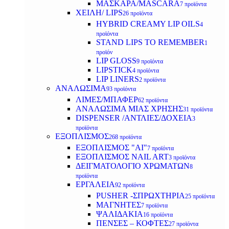
ΜΑΣΚΑΡΑ/MASCARA
7 προϊόντα
ΧΕΙΛΗ/ LIPS
26 προϊόντα
HYBRID CREAMY LIP OILS
4
προϊόντα
STAND LIPS TO REMEMBER
1
προϊόν
LIP GLOSS
9 προϊόντα
LIPSTICK
4 προϊόντα
LIP LINERS
2 προϊόντα
ΑΝΑΛΩΣΙΜΑ
93 προϊόντα
ΛΙΜΕΣ/ΜΠΑΦΕΡ
62 προϊόντα
ΑΝΑΛΩΣΙΜΑ ΜΙΑΣ ΧΡΗΣΗΣ
31 προϊόντα
DISPENSER /ΑΝΤΛΙΕΣ/ΔΟΧΕΙΑ
3
προϊόντα
ΕΞΟΠΛΙΣΜΟΣ
268 προϊόντα
ΕΞΟΠΛΙΣΜΟΣ "AI"
7 προϊόντα
ΕΞΟΠΛΙΣΜΟΣ NAIL ART
3 προϊόντα
ΔΕΙΓΜΑΤΟΛΟΓΙΟ ΧΡΩΜΑΤΩΝ
8
προϊόντα
ΕΡΓΑΛΕΙΑ
92 προϊόντα
PUSHER -ΣΠΡΩΧΤΗΡΙΑ
25 προϊόντα
ΜΑΓΝΗΤΕΣ
7 προϊόντα
ΨΑΛΙΔΑΚΙΑ
16 προϊόντα
ΠΕΝΣΕΣ – ΚΟΦΤΕΣ
27 προϊόντα