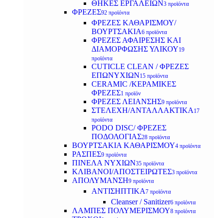
ΘΗΚΕΣ ΕΡΓΑΛΕΙΩΝ
3 προϊόντα
ΦΡΕΖΕΣ
92 προϊόντα
ΦΡΕΖΕΣ ΚΑΘΑΡΙΣΜΟΥ/
ΒΟΥΡΤΣΑΚΙΑ
6 προϊόντα
ΦΡΕΖΕΣ ΑΦΑΙΡΕΣΗΣ ΚΑΙ
ΔΙΑΜΟΡΦΩΣΗΣ ΥΛΙΚΟΥ
19
προϊόντα
CUTICLE CLEAN / ΦΡΕΖΕΣ
ΕΠΩΝΥΧΙΩΝ
15 προϊόντα
CERAMIC /ΚΕΡΑΜΙΚΕΣ
ΦΡΕΖΕΣ
1 προϊόν
ΦΡΕΖΕΣ ΛΕΙΑΝΣΗΣ
9 προϊόντα
ΣΤΕΛΕΧΗ/ΑΝΤΑΛΛΑΚΤΙΚΑ
17
προϊόντα
PODO DISC/ ΦΡΕΖΕΣ
ΠΟΔΟΛΟΓΙΑΣ
28 προϊόντα
ΒΟΥΡΤΣΑΚΙΑ ΚΑΘΑΡΙΣΜΟΥ
4 προϊόντα
ΡΑΣΠΕΣ
9 προϊόντα
ΠΙΝΕΛΑ ΝΥΧΙΩΝ
35 προϊόντα
ΚΛΙΒΑΝΟΙ/ΑΠΟΣΤΕΙΡΩΤΕΣ
3 προϊόντα
ΑΠΟΛΥΜΑΝΣΗ
9 προϊόντα
ΑΝΤΙΣΗΠΤΙΚΑ
7 προϊόντα
Cleanser / Sanitizer
6 προϊόντα
ΛΑΜΠΕΣ ΠΟΛΥΜΕΡΙΣΜΟΥ
8 προϊόντα