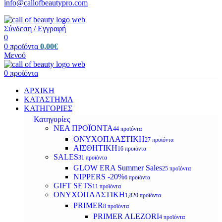
info@callofbeautypro.com
Σύνδεση / Εγγραφή
0
0
προϊόντα
0,00
€
Μενού
0
προϊόντα
ΑΡΧΙΚΗ
ΚΑΤΑΣΤΗΜΑ
ΚΑΤΗΓΟΡΙΕΣ
Κατηγορίες
ΝΕΑ ΠΡΟΪΟΝΤΑ
44 προϊόντα
ΟΝΥΧΟΠΛΑΣΤΙΚΗ
27 προϊόντα
ΑΙΣΘΗΤΙΚΗ
16 προϊόντα
SALES
31 προϊόντα
GLOW ERA Summer Sales
25 προϊόντα
NIPPERS -20%
6 προϊόντα
GIFT SETS
11 προϊόντα
ΟΝΥΧΟΠΛΑΣΤΙΚΗ
1,820 προϊόντα
PRIMER
8 προϊόντα
PRIMER ALEZORI
4 προϊόντα