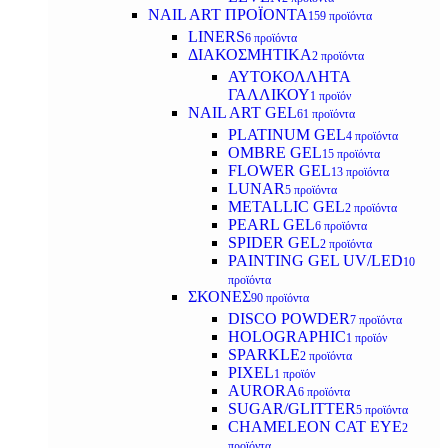
NAIL ART ΠΡΟΪΟΝΤΑ
159 προϊόντα
LINERS
6 προϊόντα
ΔΙΑΚΟΣΜΗΤΙΚΑ
2 προϊόντα
ΑΥΤΟΚΟΛΛΗΤΑ
ΓΑΛΛΙΚΟΥ
1 προϊόν
NAIL ART GEL
61 προϊόντα
PLATINUM GEL
4 προϊόντα
OMBRE GEL
15 προϊόντα
FLOWER GEL
13 προϊόντα
LUNAR
5 προϊόντα
METALLIC GEL
2 προϊόντα
PEARL GEL
6 προϊόντα
SPIDER GEL
2 προϊόντα
PAINTING GEL UV/LED
10
προϊόντα
ΣΚΟΝΕΣ
90 προϊόντα
DISCO POWDER
7 προϊόντα
HOLOGRAPHIC
1 προϊόν
SPARKLE
2 προϊόντα
PIXEL
1 προϊόν
AURORA
6 προϊόντα
SUGAR/GLITTER
5 προϊόντα
CHAMELEON CAT EYE
2
προϊόντα