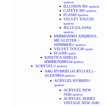
προϊόντα
ILLUSION 9D
7 προϊόντα
CATEYE 9D
7 προϊόντα
FLASH
5 προϊόντα
VELVET TOUCH
5
προϊόντα
JELLY (GLASS)
9
προϊόντα
ΗΜΙΜΟΝΙΜA ΧΡΩΜΑΤΑ
ΜΕ GLITTER /
SHIMMER
27 προϊόντα
VELVET TOUCH
1 προϊόν
FLASH
1 προϊόν
KINETICS SHIELD
ΗΜΙΜΟΝΙΜΟ
168 προϊόντα
ACRYGEL
57 προϊόντα
A&G HYBRID (ACRYLGEL) –
ALEZORI
29 προϊόντα
ACRYGEL HYBRID
17
προϊόντα
ACRYGEL NEW
JAR
8 προϊόντα
ACRYGEL SERIES
VINTAGE NEW JAR
9