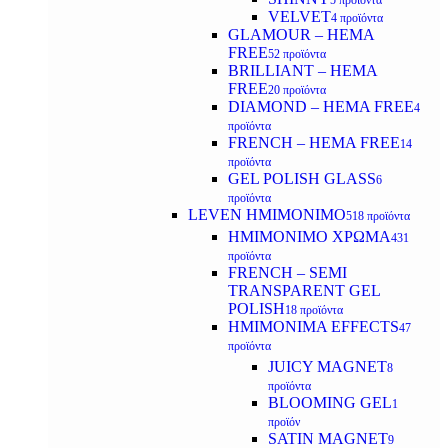
5 προϊόντα
VELVET
4 προϊόντα
GLAMOUR – HEMA
FREE
52 προϊόντα
BRILLIANT – HEMA
FREE
20 προϊόντα
DIAMOND – HEMA FREE
4
προϊόντα
FRENCH – HEMA FREE
14
προϊόντα
GEL POLISH GLASS
6
προϊόντα
LEVEN ΗΜΙΜΟΝΙΜΟ
518 προϊόντα
ΗΜΙΜΟΝΙΜΟ ΧΡΩΜΑ
431
προϊόντα
FRENCH – SEMI
TRANSPARENT GEL
POLISH
18 προϊόντα
HMIMONIMA EFFECTS
47
προϊόντα
JUICY MAGNET
8
προϊόντα
BLOOMING GEL
1
προϊόν
SATIN MAGNET
9