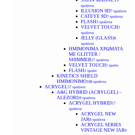
9
προϊόντα
ILLUSION 9D
7 προϊόντα
CATEYE 9D
7 προϊόντα
FLASH
5 προϊόντα
VELVET TOUCH
5
προϊόντα
JELLY (GLASS)
9
προϊόντα
ΗΜΙΜΟΝΙΜA ΧΡΩΜΑΤΑ
ΜΕ GLITTER /
SHIMMER
27 προϊόντα
VELVET TOUCH
1 προϊόν
FLASH
1 προϊόν
KINETICS SHIELD
ΗΜΙΜΟΝΙΜΟ
168 προϊόντα
ACRYGEL
57 προϊόντα
A&G HYBRID (ACRYLGEL) –
ALEZORI
29 προϊόντα
ACRYGEL HYBRID
17
προϊόντα
ACRYGEL NEW
JAR
8 προϊόντα
ACRYGEL SERIES
VINTAGE NEW JAR
9