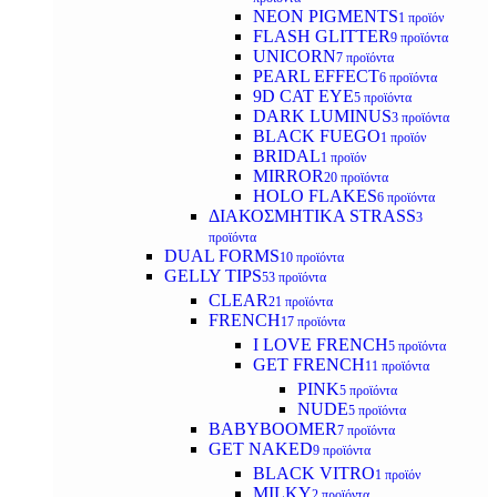
NEON PIGMENTS
1 προϊόν
FLASH GLITTER
9 προϊόντα
UNICORN
7 προϊόντα
PEARL EFFECT
6 προϊόντα
9D CAT EYE
5 προϊόντα
DARK LUMINUS
3 προϊόντα
BLACK FUEGO
1 προϊόν
BRIDAL
1 προϊόν
MIRROR
20 προϊόντα
HOLO FLAKES
6 προϊόντα
ΔΙΑΚΟΣΜΗΤΙΚΑ STRASS
3
προϊόντα
DUAL FORMS
10 προϊόντα
GELLY TIPS
53 προϊόντα
CLEAR
21 προϊόντα
FRENCH
17 προϊόντα
I LOVE FRENCH
5 προϊόντα
GET FRENCH
11 προϊόντα
PINK
5 προϊόντα
NUDE
5 προϊόντα
BABYBOOMER
7 προϊόντα
GET NAKED
9 προϊόντα
BLACK VITRO
1 προϊόν
MILKY
2 προϊόντα