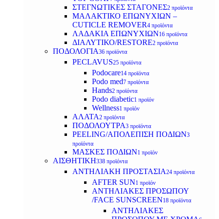
ΣΤΕΓΝΩΤΙΚΕΣ ΣΤΑΓΟΝΕΣ
2 προϊόντα
ΜΑΛΑΚΤΙΚΟ ΕΠΩΝΥΧΙΩΝ –
CUTICLE REMOVER
4 προϊόντα
ΛΑΔΑΚΙΑ ΕΠΩΝΥΧΙΩΝ
16 προϊόντα
ΔΙΑΛΥΤΙΚΟ/RESTORE
2 προϊόντα
ΠΟΔΟΛΟΓΙΑ
36 προϊόντα
PECLAVUS
25 προϊόντα
Podocare
14 προϊόντα
Podo med
7 προϊόντα
Hands
2 προϊόντα
Podo diabetic
1 προϊόν
Wellness
1 προϊόν
ΑΛΑΤΑ
2 προϊόντα
ΠΟΔΟΛΟΥΤΡΑ
3 προϊόντα
PEELING/ΑΠΟΛΕΠΙΣΗ ΠΟΔΙΩΝ
3
προϊόντα
ΜΑΣΚΕΣ ΠΟΔΙΩΝ
1 προϊόν
ΑΙΣΘΗΤΙΚΗ
338 προϊόντα
ΑΝΤΗΛΙΑΚΗ ΠΡΟΣΤΑΣΙΑ
24 προϊόντα
AFTER SUN
1 προϊόν
ΑΝΤΗΛΙΑΚΕΣ ΠΡΟΣΩΠΟΥ
/FACE SUNSCREEN
18 προϊόντα
ΑΝΤΗΛΙΑΚΕΣ