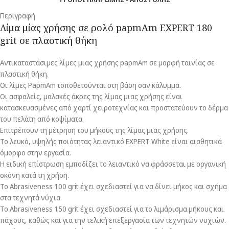
Περιγραφή
Λίμα μίας χρήσης σε ρολό papmAm EXPERT 180
grit σε πλαστική θήκη
Αντικαταστάσιμες λίμες μιας χρήσης papmAm σε μορφή ταινίας σε
πλαστική θήκη.
Οι λίμες PapmAm τοποθετούνται στη βάση σαν κάλυμμα.
Οι ασφαλείς, μαλακές άκρες της λίμας μιας χρήσης είναι
κατασκευασμένες από χαρτί χειροτεχνίας και προστατεύουν το δέρμα
του πελάτη από κοψίματα.
Επιτρέπουν τη μέτρηση του μήκους της λίμας μιας χρήσης.
Το λευκό, υψηλής ποιότητας λειαντικό EXPERT White είναι αισθητικά
όμορφο στην εργασία.
Η ειδική επίστρωση εμποδίζει το λειαντικό να φράσσεται με οργανική
σκόνη κατά τη χρήση.
Το Abrasiveness 100 grit έχει σχεδιαστεί για να δίνει μήκος και σχήμα
στα τεχνητά νύχια.
Το Abrasiveness 150 grit έχει σχεδιαστεί για το λιμάρισμα μήκους και
πάχους, καθώς και για την τελική επεξεργασία των τεχνητών νυχιών.