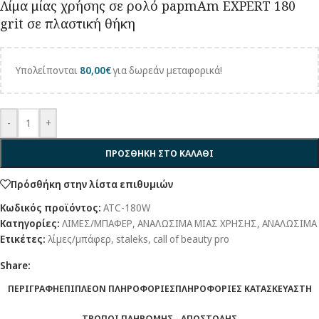
Λίμα μίας χρήσης σε ρολό papmAm EXPERT 180
grit σε πλαστική θήκη
Υπολείπονται
80,00
€
για δωρεάν μεταφορικά!
-
+
ΠΡΟΣΘΉΚΗ ΣΤΟ ΚΑΛΆΘΙ
Πρόσθήκη στην λίστα επιθυμιών
Κωδικός προϊόντος:
ATC-180W
Κατηγορίες:
ΛΙΜΕΣ/ΜΠΑΦΕΡ
,
ΑΝΑΛΩΣΙΜΑ ΜΙΑΣ ΧΡΗΣΗΣ
,
ΑΝΑΛΩΣΙΜΑ
Ετικέτες:
λίμες/μπάφερ
,
staleks
,
call of beauty pro
Share:
ΠΕΡΙΓΡΑΦΉ
ΕΠΙΠΛΈΟΝ ΠΛΗΡΟΦΟΡΊΕΣ
ΠΛΗΡΟΦΟΡΊΕΣ ΚΑΤΑΣΚΕΥΑΣΤΉ
ΤΡΌΠΟΙ ΠΛΗΡΩΜΉΣ - ΑΠΟΣΤΟΛΉΣ