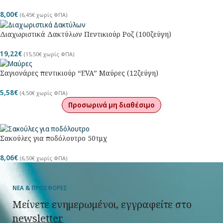
8,00
€
(
6,45
€
χωρίς ΦΠΑ)
Διαχωριστικά Δακτύλων Πεντικιούρ Ροζ (100ζεύγη)
19,22
€
(
15,50
€
χωρίς ΦΠΑ)
Σαγιονάρες πεντικιούρ “EVA” Μαύρες (12ζεύγη)
5,58
€
(
4,50
€
χωρίς ΦΠΑ)
Προσωρινά μη διαθέσιμο
Σακούλες για ποδόλουτρο 50τμχ
8,06
€
(
6,50
€
χωρίς ΦΠΑ)
ΝΕΑ & ΠΡΟΣΦΟΡΕΣ
Μείνετε ενημερωμένοι, εγγραφείτε στο
newsletter