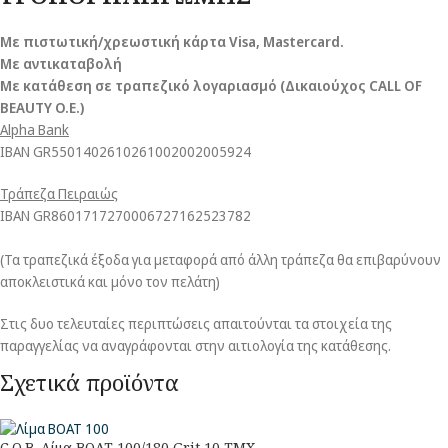
Με πιστωτική/χρεωστική κάρτα Visa
, Mastercard.
Με αντικαταβολή
Με κατάθεση σε τραπεζικό λογαριασμό (Δικαιούχος CALL OF
BEAUTY O.E.)
Alpha Bank
ΙΒΑΝ GR5501402610261002002005924
Τράπεζα Πειραιώς
ΙΒΑΝ GR8601717270006727162523782
(Τα τραπεζικά έξοδα για μεταφορά από άλλη τράπεζα θα επιβαρύνουν
αποκλειστικά και μόνο τον πελάτη)
Στις δυο τελευταίες περιπτώσεις απαιτούνται τα στοιχεία της
παραγγελίας να αναγράφονται στην αιτιολογία της κατάθεσης.
Σχετικά προϊόντα
C.O.B. Λίμα BOAT 100/180 Grit 10 TMX