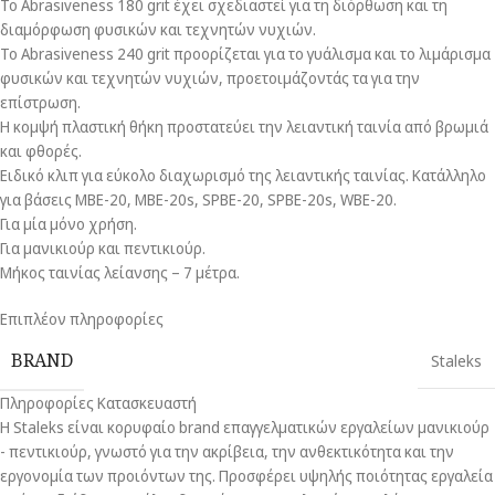
Το Abrasiveness 180 grit έχει σχεδιαστεί για τη διόρθωση και τη
διαμόρφωση φυσικών και τεχνητών νυχιών.
Το Abrasiveness 240 grit προορίζεται για το γυάλισμα και το λιμάρισμα
φυσικών και τεχνητών νυχιών, προετοιμάζοντάς τα για την
επίστρωση.
Η κομψή πλαστική θήκη προστατεύει την λειαντική ταινία από βρωμιά
και φθορές.
Ειδικό κλιπ για εύκολο διαχωρισμό της λειαντικής ταινίας. Κατάλληλο
για βάσεις MBE-20, MBE-20s, SPBE-20, SPBE-20s, WBE-20.
Για μία μόνο χρήση.
Για μανικιούρ και πεντικιούρ.
Μήκος ταινίας λείανσης – 7 μέτρα.
Επιπλέον πληροφορίες
BRAND
Staleks
Πληροφορίες Κατασκευαστή
Η Staleks είναι κορυφαίο brand επαγγελματικών εργαλείων μανικιούρ
- πεντικιούρ, γνωστό για την ακρίβεια, την ανθεκτικότητα και την
εργονομία των προιόντων της. Προσφέρει υψηλής ποιότητας εργαλεία