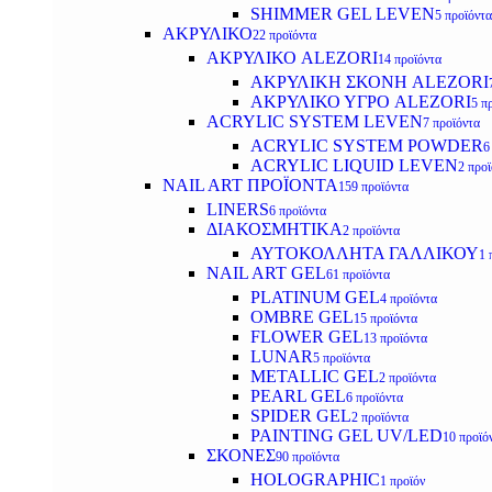
SHIMMER GEL LEVEN
5 προϊόντα
ΑΚΡΥΛΙΚΟ
22 προϊόντα
ΑΚΡΥΛΙΚΟ ALEZORI
14 προϊόντα
ΑΚΡΥΛΙΚΗ ΣΚΟΝΗ ALEZORI
ΑΚΡΥΛΙΚΟ ΥΓΡΟ ALEZORI
5 π
ACRYLIC SYSTEM LEVEN
7 προϊόντα
ACRYLIC SYSTEM POWDER
6
ACRYLIC LIQUID LEVEN
2 προ
NAIL ART ΠΡΟΪΟΝΤΑ
159 προϊόντα
LINERS
6 προϊόντα
ΔΙΑΚΟΣΜΗΤΙΚΑ
2 προϊόντα
ΑΥΤΟΚΟΛΛΗΤΑ ΓΑΛΛΙΚΟΥ
1 
NAIL ART GEL
61 προϊόντα
PLATINUM GEL
4 προϊόντα
OMBRE GEL
15 προϊόντα
FLOWER GEL
13 προϊόντα
LUNAR
5 προϊόντα
METALLIC GEL
2 προϊόντα
PEARL GEL
6 προϊόντα
SPIDER GEL
2 προϊόντα
PAINTING GEL UV/LED
10 προϊό
ΣΚΟΝΕΣ
90 προϊόντα
HOLOGRAPHIC
1 προϊόν