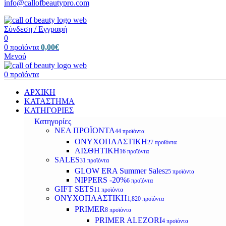
info@callofbeautypro.com
Σύνδεση / Εγγραφή
0
0
προϊόντα
0,00
€
Μενού
0
προϊόντα
ΑΡΧΙΚΗ
ΚΑΤΑΣΤΗΜΑ
ΚΑΤΗΓΟΡΙΕΣ
Κατηγορίες
ΝΕΑ ΠΡΟΪΟΝΤΑ
44 προϊόντα
ΟΝΥΧΟΠΛΑΣΤΙΚΗ
27 προϊόντα
ΑΙΣΘΗΤΙΚΗ
16 προϊόντα
SALES
31 προϊόντα
GLOW ERA Summer Sales
25 προϊόντα
NIPPERS -20%
6 προϊόντα
GIFT SETS
11 προϊόντα
ΟΝΥΧΟΠΛΑΣΤΙΚΗ
1,820 προϊόντα
PRIMER
8 προϊόντα
PRIMER ALEZORI
4 προϊόντα