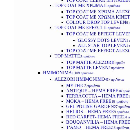
TOP COAT CLEAR MYNAILB
TOP COAT ΜΕ ΧΡΩΜΑ
11 προϊόντα
TOP COAT ΜΕ ΧΡΩΜΑ ALEZ
TOP COAT ΜΕ ΧΡΩΜΑ KINET
COLOUR DROP TOP LEVEN
6 
TOP COAT ΜΕ EFFECT
11 προϊόντα
TOP COAT ME EFFECT LEVE
GLOSSY DOTS LEVEN
2 
ALL STAR TOP LEVEN
4 
TOP COAT ME EFFECT ALEZ
TOP MATTE
3 προϊόντα
TOP MATTE ALEZORI
1 προϊόν
TOP MATTE LEVEN
2 προϊόντα
ΗΜΙΜΟΝΙΜΑ
1,109 προϊόντα
ALEZORI ΗΜΙΜΟΝΙΜΟ
417 προϊόντα
MYTHIC
5 προϊόντα
ANTIQUE – HEMA FREE
16 προϊ
TERRACOTTA – HEMA FREE
1
MOKA – HEMA FREE
16 προϊόντα
GEL POLISH GARDEN
27 προϊόντ
HELIOS – HEMA FREE
9 προϊόντα
RED CARPET- HEMA FREE
31 
BOUQANVILIA – HEMA FRE
T'AMO – HEMA FREE
13 προϊόντα