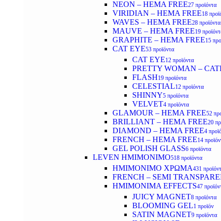
NEON – HEMA FREE
27 προϊόντα
VIRIDIAN – HEMA FREE
18 προϊ
WAVES – HEMA FREE
28 προϊόντα
MAUVE – HEMA FREE
19 προϊόντ
GRAPHITE – HEMA FREE
15 προ
CAT EYE
53 προϊόντα
CAT EYE
12 προϊόντα
PRETTY WOMAN – CAT
FLASH
19 προϊόντα
CELESTIAL
12 προϊόντα
SHINNY
5 προϊόντα
VELVET
4 προϊόντα
GLAMOUR – HEMA FREE
52 πρ
BRILLIANT – HEMA FREE
20 πρ
DIAMOND – HEMA FREE
4 προϊ
FRENCH – HEMA FREE
14 προϊόν
GEL POLISH GLASS
6 προϊόντα
LEVEN ΗΜΙΜΟΝΙΜΟ
518 προϊόντα
ΗΜΙΜΟΝΙΜΟ ΧΡΩΜΑ
431 προϊόν
FRENCH – SEMI TRANSPARE
HMIMONIMA EFFECTS
47 προϊόν
JUICY MAGNET
8 προϊόντα
BLOOMING GEL
1 προϊόν
SATIN MAGNET
9 προϊόντα