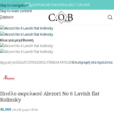
ΔΩΡΕΑΝ ΜΕΤΑΦΟΡΙΚΑ ΑΝΩ ΤΩΝ 80€
Skip to navigation
Skip to main content
ΜΕΝΟΎ
Κλικ για μεγέθυνση
Αρχική σελίδα
/
ΕΞΟΠΛΙΣΜΟΣ
/
ΠΙΝΕΛΑ ΝΥΧΙΩΝ
Επιστροφή στα προϊόντα
Πινέλο ακρυλικού Alezori No 6 Lavish flat
Kolinsky
45,00
€
(
36,29
€
χωρίς ΦΠΑ)