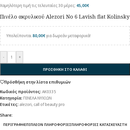
Χαμηλότερη τιμή τις τελευταίες 30 μέρες:
45,00
€
Πινέλο ακρυλικού Alezori No 6 Lavish flat Kolinsky
Υπολείπονται
80,00
€
για δωρεάν μεταφορικά!
-
+
ΠΡΟΣΘΉΚΗ ΣΤΟ ΚΑΛΆΘΙ
Πρόσθήκη στην λίστα επιθυμιών
Κωδικός προϊόντος:
AK0335
Κατηγορία:
ΠΙΝΕΛΑ ΝΥΧΙΩΝ
Ετικέτες:
alezori
,
call of beauty pro
Share:
ΠΕΡΙΓΡΑΦΉ
ΕΠΙΠΛΈΟΝ ΠΛΗΡΟΦΟΡΊΕΣ
ΠΛΗΡΟΦΟΡΊΕΣ ΚΑΤΑΣΚΕΥΑΣΤΉ