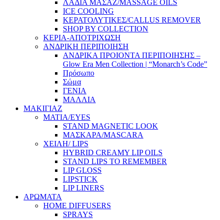
ΛΑΔΙΑ ΜΑΣΑΖ/MASSAGE OILS
ICE COOLING
ΚΕΡΑΤΟΛΥΤΙΚΕΣ/CALLUS REMOVER
SHOP BY COLLECTION
ΚΕΡΙΑ-ΑΠΟΤΡΙΧΩΣΗ
ΑΝΔΡΙΚΗ ΠΕΡΙΠΟΙΗΣΗ
ΑΝΔΡΙΚΑ ΠΡΟΙΟΝΤΑ ΠΕΡΙΠΟΙΗΣΗΣ –
Glow Era Men Collection | “Monarch’s Code”
Πρόσωπο
Σώμα
ΓΕΝΙΑ
ΜΑΛΛΙΑ
ΜΑΚΙΓΙΑΖ
ΜΑΤΙΑ/EYES
STAND MAGNETIC LOOK
ΜΑΣΚΑΡΑ/MASCARA
ΧΕΙΛΗ/ LIPS
HYBRID CREAMY LIP OILS
STAND LIPS TO REMEMBER
LIP GLOSS
LIPSTICK
LIP LINERS
ΑΡΩΜΑΤΑ
HOME DIFFUSERS
SPRAYS