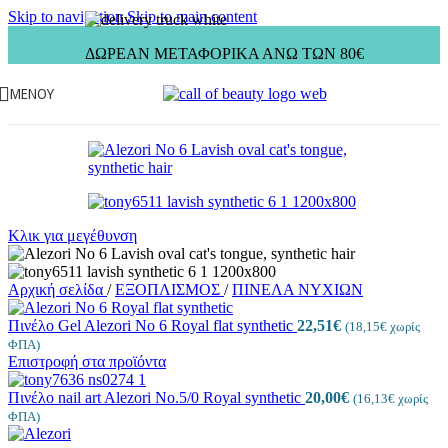
Skip to navigation
Skip to main content
ΔΩΡΕΑΝ ΜΕΤΑΦΟΡΙΚΑ ΑΝΩ ΤΩΝ 80€
ΜΕΝΟΎ
Κλικ για μεγέθυνση
Αρχική σελίδα
/
ΕΞΟΠΛΙΣΜΟΣ
/
ΠΙΝΕΛΑ ΝΥΧΙΩΝ
Πινέλο Gel Alezori No 6 Royal flat synthetic
22,51
€
(
18,15
€
χωρίς
ΦΠΑ)
Επιστροφή στα προϊόντα
Πινέλο nail art Alezori No.5/0 Royal synthetic
20,00
€
(
16,13
€
χωρίς
ΦΠΑ)