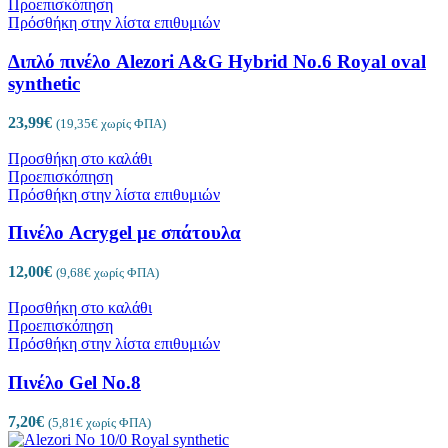
Προεπισκόπηση
Πρόσθήκη στην λίστα επιθυμιών
Διπλό πινέλο Alezori A&G Hybrid No.6 Royal oval
synthetic
23,99
€
(
19,35
€
χωρίς ΦΠΑ)
Προσθήκη στο καλάθι
Προεπισκόπηση
Πρόσθήκη στην λίστα επιθυμιών
Πινέλο Acrygel με σπάτουλα
12,00
€
(
9,68
€
χωρίς ΦΠΑ)
Προσθήκη στο καλάθι
Προεπισκόπηση
Πρόσθήκη στην λίστα επιθυμιών
Πινέλο Gel No.8
7,20
€
(
5,81
€
χωρίς ΦΠΑ)