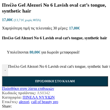
Πινέλο Gel Alezori No 6 Lavish oval cat’s tongue,
synthetic hair
17,00
€
(
13,71
€
χωρίς ΦΠΑ)
Χαμηλότερη τιμή τις τελευταίες 30 μέρες:
17,00
€
Πινέλο Gel Alezori No 6 Lavish oval cat’s tongue, synthetic hair
Υπολείπονται
80,00
€
για δωρεάν μεταφορικά!
Πινέλο Gel Alezori No 6 Lavish oval cat's tongue, synthetic hair
-
ΠΡΟΣΘΉΚΗ ΣΤΟ ΚΑΛΆΘΙ
Πρόσθήκη στην λίστα επιθυμιών
Κωδικός προϊόντος:
AS0342
Κατηγορία:
ΠΙΝΕΛΑ ΝΥΧΙΩΝ
Ετικέτες:
alezori
,
call of beauty pro
Share: