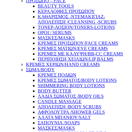
ΠΡΟΣΩΠΟ – FACE
BEAUTY TOOLS
ΚΕΡΑΛΟΙΦΕΣ ΠΡΟΣΩΠΟΥ
ΚΑΘΑΡΙΣΜΟΣ -ΝΤΕΜΑΚΙΓΙΑΖ-
ΑΠΟΛΕΠΙΣΗ /CLEANSING -SCRUBS
ΤΟΝΕΡ-ΛΟΣΙΟΝ/TONERS-LOTIONS
ΟΡΟΙ / SERUMS
ΜΑΣΚΕΣ/MASKS
ΚΡΕΜΕΣ ΠΡΟΣΩΠΟΥ/FACE CREAMS
ΚΡΕΜΕΣ ΜΑΤΙΩΝ/EYE CREAMS
ΚΡΕΜΕΣ ΜΕ ΚΑΛΥΨΗ/BB-CC CREAMS
ΠΕΡΙΠΟΙΗΣΗ ΧΕΙΛΙΩΝ/LIP BALMS
ΚΡΕΜΕΣ ΧΕΡΙΩΝ/HAND CREAMS
ΣΩΜΑ/BODY
ΚΡΕΜΕΣ ΠΟΔΙΩΝ
ΚΡΕΜΕΣ ΣΩΜΑΤΟΣ/BODY LOTIONS
SHIMMERING BODY LOTIONS
BODY BUTTER
ΛΑΔΙΑ ΣΩΜΑΤΟΣ /BODY OILS
CANDLE MASSAGE
ΑΠΟΛΕΠΙΣΗ /BODY SCRUBS
ΑΦΡΟΛΟΥΤΡΑ /SHOWER GELS
ΑΛΑΤΑ ΜΠΑΝΙΟΥ/SALT
ΣΑΠΟΥΝΙΑ /SOAPS
ΜΑΣΚΕΣ/MASKS