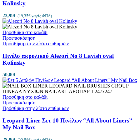
Kolinsky
23,99
€
(
19,35
€
χωρίς ΦΠΑ)
Προσθήκη στο καλάθι
Προεπισκόπηση
Πρόσθήκη στην λίστα επιθυμιών
Πινέλο ακρυλικού Alezori No 8 Lavish oval
Kolinsky
50,00
€
Προσθήκη στο καλάθι
Προεπισκόπηση
Πρόσθήκη στην λίστα επιθυμιών
Leopard Liner Σετ 10 Πινέλων “All About Liners”
My Nail Box
28,00
€
(
22,58
€
χωρίς ΦΠΑ)