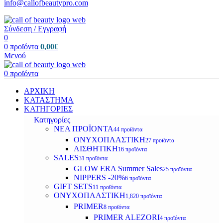
info@callofbeautypro.com
Σύνδεση / Εγγραφή
0
0
προϊόντα
0,00
€
Μενού
0
προϊόντα
ΑΡΧΙΚΗ
ΚΑΤΑΣΤΗΜΑ
ΚΑΤΗΓΟΡΙΕΣ
Κατηγορίες
ΝΕΑ ΠΡΟΪΟΝΤΑ
44 προϊόντα
ΟΝΥΧΟΠΛΑΣΤΙΚΗ
27 προϊόντα
ΑΙΣΘΗΤΙΚΗ
16 προϊόντα
SALES
31 προϊόντα
GLOW ERA Summer Sales
25 προϊόντα
NIPPERS -20%
6 προϊόντα
GIFT SETS
11 προϊόντα
ΟΝΥΧΟΠΛΑΣΤΙΚΗ
1,820 προϊόντα
PRIMER
8 προϊόντα
PRIMER ALEZORI
4 προϊόντα