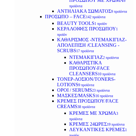
ΠΡΟΣΩΠΟΥ ΜΕ ΧΡΩΜΑ
6
προϊόντα
ΑΝΤΗΛΙΑΚΑ ΣΩΜΑΤΟΣ
9 προϊόντα
ΠΡΟΣΩΠΟ – FACE
142 προϊόντα
BEAUTY TOOLS
1 προϊόν
ΚΕΡΑΛΟΙΦΕΣ ΠΡΟΣΩΠΟΥ
1
προϊόν
ΚΑΘΑΡΙΣΜΟΣ -ΝΤΕΜΑΚΙΓΙΑΖ-
ΑΠΟΛΕΠΙΣΗ /CLEANSING -
SCRUBS
17 προϊόντα
ΝΤΕΜΑΚΙΓΙΑΖ
2 προϊόντα
ΚΑΘΑΡΙΣΤΙΚΑ
ΠΡΟΣΩΠΟΥ-FACE
CLEANSERS
10 προϊόντα
ΤΟΝΕΡ-ΛΟΣΙΟΝ/TONERS-
LOTIONS
9 προϊόντα
ΟΡΟΙ / SERUMS
23 προϊόντα
ΜΑΣΚΕΣ/MASKS
16 προϊόντα
ΚΡΕΜΕΣ ΠΡΟΣΩΠΟΥ/FACE
CREAMS
38 προϊόντα
ΚΡΕΜΕΣ ΜΕ ΧΡΩΜΑ
3
προϊόντα
ΚΡΕΜΕΣ 24ΩΡΕΣ
19 προϊόντα
ΛΕΥΚΑΝΤΙΚΕΣ ΚΡΕΜΕΣ
1
προϊόν