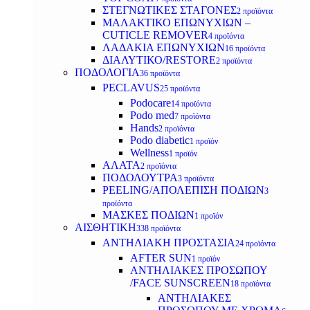
ΣΤΕΓΝΩΤΙΚΕΣ ΣΤΑΓΟΝΕΣ
2 προϊόντα
ΜΑΛΑΚΤΙΚΟ ΕΠΩΝΥΧΙΩΝ –
CUTICLE REMOVER
4 προϊόντα
ΛΑΔΑΚΙΑ ΕΠΩΝΥΧΙΩΝ
16 προϊόντα
ΔΙΑΛΥΤΙΚΟ/RESTORE
2 προϊόντα
ΠΟΔΟΛΟΓΙΑ
36 προϊόντα
PECLAVUS
25 προϊόντα
Podocare
14 προϊόντα
Podo med
7 προϊόντα
Hands
2 προϊόντα
Podo diabetic
1 προϊόν
Wellness
1 προϊόν
ΑΛΑΤΑ
2 προϊόντα
ΠΟΔΟΛΟΥΤΡΑ
3 προϊόντα
PEELING/ΑΠΟΛΕΠΙΣΗ ΠΟΔΙΩΝ
3
προϊόντα
ΜΑΣΚΕΣ ΠΟΔΙΩΝ
1 προϊόν
ΑΙΣΘΗΤΙΚΗ
338 προϊόντα
ΑΝΤΗΛΙΑΚΗ ΠΡΟΣΤΑΣΙΑ
24 προϊόντα
AFTER SUN
1 προϊόν
ΑΝΤΗΛΙΑΚΕΣ ΠΡΟΣΩΠΟΥ
/FACE SUNSCREEN
18 προϊόντα
ΑΝΤΗΛΙΑΚΕΣ