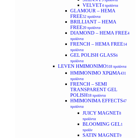
5 προϊόντα
VELVET
4 προϊόντα
GLAMOUR – HEMA
FREE
52 προϊόντα
BRILLIANT – HEMA
FREE
20 προϊόντα
DIAMOND – HEMA FREE
4
προϊόντα
FRENCH – HEMA FREE
14
προϊόντα
GEL POLISH GLASS
6
προϊόντα
LEVEN ΗΜΙΜΟΝΙΜΟ
518 προϊόντα
ΗΜΙΜΟΝΙΜΟ ΧΡΩΜΑ
431
προϊόντα
FRENCH – SEMI
TRANSPARENT GEL
POLISH
18 προϊόντα
HMIMONIMA EFFECTS
47
προϊόντα
JUICY MAGNET
8
προϊόντα
BLOOMING GEL
1
προϊόν
SATIN MAGNET
9