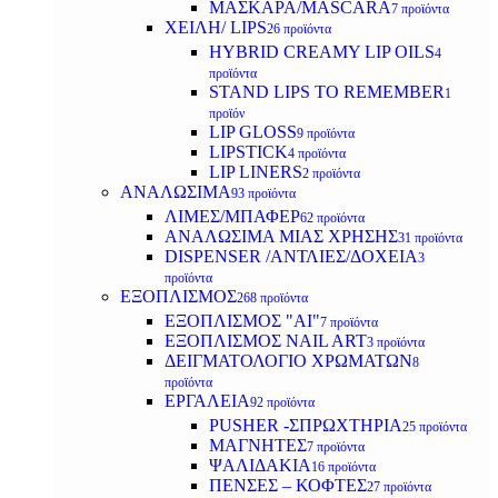
ΜΑΣΚΑΡΑ/MASCARA
7 προϊόντα
ΧΕΙΛΗ/ LIPS
26 προϊόντα
HYBRID CREAMY LIP OILS
4
προϊόντα
STAND LIPS TO REMEMBER
1
προϊόν
LIP GLOSS
9 προϊόντα
LIPSTICK
4 προϊόντα
LIP LINERS
2 προϊόντα
ΑΝΑΛΩΣΙΜΑ
93 προϊόντα
ΛΙΜΕΣ/ΜΠΑΦΕΡ
62 προϊόντα
ΑΝΑΛΩΣΙΜΑ ΜΙΑΣ ΧΡΗΣΗΣ
31 προϊόντα
DISPENSER /ΑΝΤΛΙΕΣ/ΔΟΧΕΙΑ
3
προϊόντα
ΕΞΟΠΛΙΣΜΟΣ
268 προϊόντα
ΕΞΟΠΛΙΣΜΟΣ "AI"
7 προϊόντα
ΕΞΟΠΛΙΣΜΟΣ NAIL ART
3 προϊόντα
ΔΕΙΓΜΑΤΟΛΟΓΙΟ ΧΡΩΜΑΤΩΝ
8
προϊόντα
ΕΡΓΑΛΕΙΑ
92 προϊόντα
PUSHER -ΣΠΡΩΧΤΗΡΙΑ
25 προϊόντα
ΜΑΓΝΗΤΕΣ
7 προϊόντα
ΨΑΛΙΔΑΚΙΑ
16 προϊόντα
ΠΕΝΣΕΣ – ΚΟΦΤΕΣ
27 προϊόντα