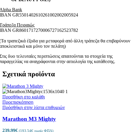
Alpha Bank
ΙΒΑΝ GR5501402610261002002005924
Τράπεζα Πειραιώς
ΙΒΑΝ GR8601717270006727162523782
(Τα τραπεζικά έξοδα για μεταφορά από άλλη τράπεζα θα επιβαρύνουν
αποκλειστικά και μόνο τον πελάτη)
Στις δυο τελευταίες περιπτώσεις απαιτούνται τα στοιχεία της
παραγγελίας να αναγράφονται στην αιτιολογία της κατάθεσης.
Σχετικά προϊόντα
Προσθήκη στο καλάθι
Προεπισκόπηση
Πρόσθήκη στην λίστα επιθυμιών
Marathon M3 Mighty
239,99
€
(
193,54
€
χωρίς ΦΠΑ)