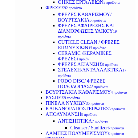
ΘΗΚΕΣ ΕΡΓΑΛΕΙΩΝ
3 προϊόντα
ΦΡΕΖΕΣ
92 προϊόντα
ΦΡΕΖΕΣ ΚΑΘΑΡΙΣΜΟΥ/
ΒΟΥΡΤΣΑΚΙΑ
6 προϊόντα
ΦΡΕΖΕΣ ΑΦΑΙΡΕΣΗΣ ΚΑΙ
ΔΙΑΜΟΡΦΩΣΗΣ ΥΛΙΚΟΥ
19
προϊόντα
CUTICLE CLEAN / ΦΡΕΖΕΣ
ΕΠΩΝΥΧΙΩΝ
15 προϊόντα
CERAMIC /ΚΕΡΑΜΙΚΕΣ
ΦΡΕΖΕΣ
1 προϊόν
ΦΡΕΖΕΣ ΛΕΙΑΝΣΗΣ
9 προϊόντα
ΣΤΕΛΕΧΗ/ΑΝΤΑΛΛΑΚΤΙΚΑ
17
προϊόντα
PODO DISC/ ΦΡΕΖΕΣ
ΠΟΔΟΛΟΓΙΑΣ
28 προϊόντα
ΒΟΥΡΤΣΑΚΙΑ ΚΑΘΑΡΙΣΜΟΥ
4 προϊόντα
ΡΑΣΠΕΣ
9 προϊόντα
ΠΙΝΕΛΑ ΝΥΧΙΩΝ
35 προϊόντα
ΚΛΙΒΑΝΟΙ/ΑΠΟΣΤΕΙΡΩΤΕΣ
3 προϊόντα
ΑΠΟΛΥΜΑΝΣΗ
9 προϊόντα
ΑΝΤΙΣΗΠΤΙΚΑ
7 προϊόντα
Cleanser / Sanitizer
6 προϊόντα
ΛΑΜΠΕΣ ΠΟΛΥΜΕΡΙΣΜΟΥ
8 προϊόντα