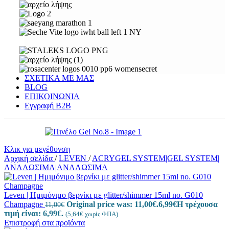
ΣΧΕΤΙΚΑ ΜΕ ΜΑΣ
BLOG
ΕΠΙΚΟΙΝΩΝΙΑ
Εγγραφή Β2Β
Κλικ για μεγέθυνση
Αρχική σελίδα
/
LEVEN
/
ACRYGEL SYSTEM|GEL SYSTEM|
ΑΝΑΛΩΣΙΜΑ|ΑΝΑΛΩΣΙΜΑ
Leven | Ημιμόνιμο βερνίκι με glitter/shimmer 15ml no. G010
Champagne
Original price was: 11,00€.
6,99
€
Η τρέχουσα
11,00
€
τιμή είναι: 6,99€.
(
5,64
€
χωρίς ΦΠΑ)
Επιστροφή στα προϊόντα