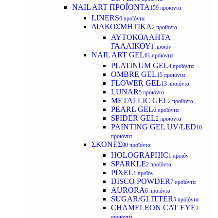
NAIL ART ΠΡΟΪΟΝΤΑ
159 προϊόντα
LINERS
6 προϊόντα
ΔΙΑΚΟΣΜΗΤΙΚΑ
2 προϊόντα
ΑΥΤΟΚΟΛΛΗΤΑ
ΓΑΛΛΙΚΟΥ
1 προϊόν
NAIL ART GEL
61 προϊόντα
PLATINUM GEL
4 προϊόντα
OMBRE GEL
15 προϊόντα
FLOWER GEL
13 προϊόντα
LUNAR
5 προϊόντα
METALLIC GEL
2 προϊόντα
PEARL GEL
6 προϊόντα
SPIDER GEL
2 προϊόντα
PAINTING GEL UV/LED
10
προϊόντα
ΣΚΟΝΕΣ
90 προϊόντα
HOLOGRAPHIC
1 προϊόν
SPARKLE
2 προϊόντα
PIXEL
1 προϊόν
DISCO POWDER
7 προϊόντα
AURORA
6 προϊόντα
SUGAR/GLITTER
5 προϊόντα
CHAMELEON CAT EYE
2
προϊόντα