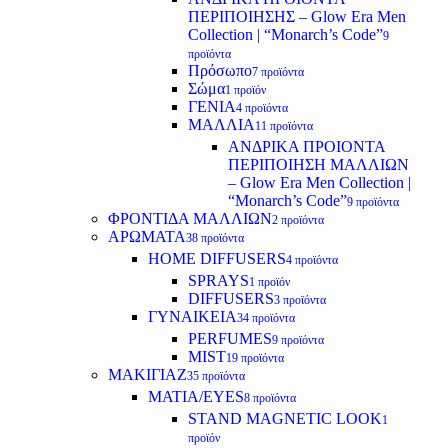
ΠΕΡΙΠΟΙΗΣΗΣ – Glow Era Men
Collection | “Monarch’s Code”
9
προϊόντα
Πρόσωπο
7 προϊόντα
Σώμα
1 προϊόν
ΓΕΝΙΑ
4 προϊόντα
ΜΑΛΛΙΑ
11 προϊόντα
ΑΝΔΡΙΚΑ ΠΡΟΙΟΝΤΑ
ΠΕΡΙΠΟΙΗΣΗ ΜΑΛΛΙΩΝ
– Glow Era Men Collection |
“Monarch’s Code”
9 προϊόντα
ΦΡΟΝΤΙΔΑ ΜΑΛΛΙΩΝ
2 προϊόντα
ΑΡΩΜΑΤΑ
38 προϊόντα
HOME DIFFUSERS
4 προϊόντα
SPRAYS
1 προϊόν
DIFFUSERS
3 προϊόντα
ΓΥΝΑΙΚΕΙΑ
34 προϊόντα
PERFUMES
9 προϊόντα
MIST
19 προϊόντα
ΜΑΚΙΓΙΑΖ
35 προϊόντα
ΜΑΤΙΑ/EYES
8 προϊόντα
STAND MAGNETIC LOOK
1
προϊόν