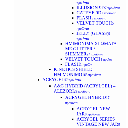
προϊόντα
ILLUSION 9D
7 προϊόντα
CATEYE 9D
7 προϊόντα
FLASH
5 προϊόντα
VELVET TOUCH
5
προϊόντα
JELLY (GLASS)
9
προϊόντα
ΗΜΙΜΟΝΙΜA ΧΡΩΜΑΤΑ
ΜΕ GLITTER /
SHIMMER
27 προϊόντα
VELVET TOUCH
1 προϊόν
FLASH
1 προϊόν
KINETICS SHIELD
ΗΜΙΜΟΝΙΜΟ
168 προϊόντα
ACRYGEL
57 προϊόντα
A&G HYBRID (ACRYLGEL) –
ALEZORI
29 προϊόντα
ACRYGEL HYBRID
17
προϊόντα
ACRYGEL NEW
JAR
8 προϊόντα
ACRYGEL SERIES
VINTAGE NEW JAR
9