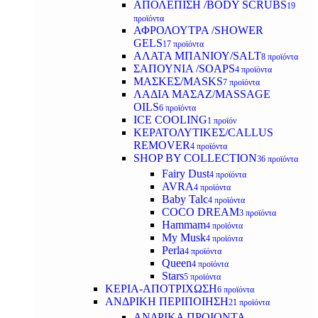
ΑΠΟΛΕΠΙΣΗ /BODY SCRUBS
19
προϊόντα
ΑΦΡΟΛΟΥΤΡΑ /SHOWER
GELS
17 προϊόντα
ΑΛΑΤΑ ΜΠΑΝΙΟΥ/SALT
8 προϊόντα
ΣΑΠΟΥΝΙΑ /SOAPS
4 προϊόντα
ΜΑΣΚΕΣ/MASKS
7 προϊόντα
ΛΑΔΙΑ ΜΑΣΑΖ/MASSAGE
OILS
6 προϊόντα
ICE COOLING
1 προϊόν
ΚΕΡΑΤΟΛΥΤΙΚΕΣ/CALLUS
REMOVER
4 προϊόντα
SHOP BY COLLECTION
36 προϊόντα
Fairy Dust
4 προϊόντα
AVRA
4 προϊόντα
Baby Talc
4 προϊόντα
COCO DREAM
3 προϊόντα
Hammam
4 προϊόντα
My Musk
4 προϊόντα
Perla
4 προϊόντα
Queen
4 προϊόντα
Stars
5 προϊόντα
ΚΕΡΙΑ-ΑΠΟΤΡΙΧΩΣΗ
6 προϊόντα
ΑΝΔΡΙΚΗ ΠΕΡΙΠΟΙΗΣΗ
21 προϊόντα
ΑΝΔΡΙΚΑ ΠΡΟΙΟΝΤΑ