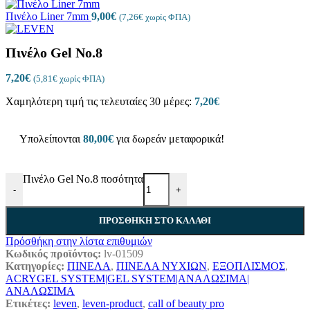
Πινέλο Liner 7mm
9,00
€
(
7,26
€
χωρίς ΦΠΑ)
Πινέλο Gel No.8
7,20
€
(
5,81
€
χωρίς ΦΠΑ)
Χαμηλότερη τιμή τις τελευταίες 30 μέρες:
7,20
€
Υπολείπονται
80,00
€
για δωρεάν μεταφορικά!
Πινέλο Gel No.8 ποσότητα
-
+
ΠΡΟΣΘΗΚΗ ΣΤΟ ΚΑΛΑΘΙ
Πρόσθήκη στην λίστα επιθυμιών
Κωδικός προϊόντος:
lv-01509
Κατηγορίες:
ΠΙΝΕΛΑ
,
ΠΙΝΕΛΑ ΝΥΧΙΩΝ
,
ΕΞΟΠΛΙΣΜΟΣ
,
ACRYGEL SYSTEM|GEL SYSTEM|ΑΝΑΛΩΣΙΜΑ|
ΑΝΑΛΩΣΙΜΑ
Ετικέτες:
leven
,
leven-product
,
call of beauty pro