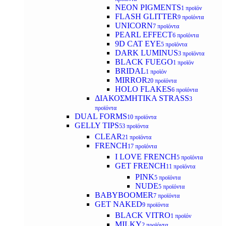
NEON PIGMENTS
1 προϊόν
FLASH GLITTER
9 προϊόντα
UNICORN
7 προϊόντα
PEARL EFFECT
6 προϊόντα
9D CAT EYE
5 προϊόντα
DARK LUMINUS
3 προϊόντα
BLACK FUEGO
1 προϊόν
BRIDAL
1 προϊόν
MIRROR
20 προϊόντα
HOLO FLAKES
6 προϊόντα
ΔΙΑΚΟΣΜΗΤΙΚΑ STRASS
3
προϊόντα
DUAL FORMS
10 προϊόντα
GELLY TIPS
53 προϊόντα
CLEAR
21 προϊόντα
FRENCH
17 προϊόντα
I LOVE FRENCH
5 προϊόντα
GET FRENCH
11 προϊόντα
PINK
5 προϊόντα
NUDE
5 προϊόντα
BABYBOOMER
7 προϊόντα
GET NAKED
9 προϊόντα
BLACK VITRO
1 προϊόν
MILKY
2 προϊόντα