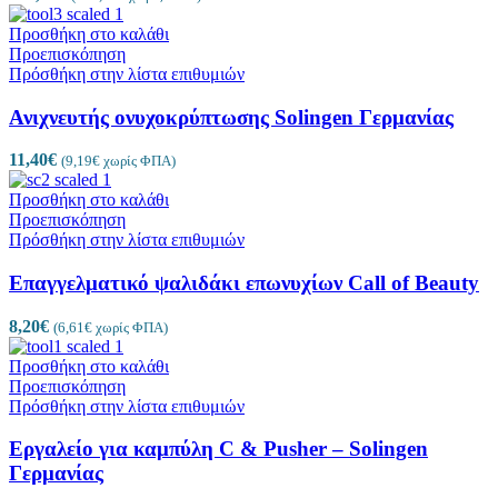
Προσθήκη στο καλάθι
Προεπισκόπηση
Πρόσθήκη στην λίστα επιθυμιών
Ανιχνευτής ονυχοκρύπτωσης Solingen Γερμανίας
11,40
€
(
9,19
€
χωρίς ΦΠΑ)
Προσθήκη στο καλάθι
Προεπισκόπηση
Πρόσθήκη στην λίστα επιθυμιών
Επαγγελματικό ψαλιδάκι επωνυχίων Call of Beauty
8,20
€
(
6,61
€
χωρίς ΦΠΑ)
Προσθήκη στο καλάθι
Προεπισκόπηση
Πρόσθήκη στην λίστα επιθυμιών
Εργαλείο για καμπύλη C & Pusher – Solingen
Γερμανίας