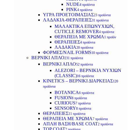
NUDE
4 προϊόντα
PINK
4 προϊόντα
ΥΓΡΑ ΠΡΟΕΤΟΙΜΑΣΙΑΣ
23 προϊόντα
ΛΑΔΑΚΙΑ-ΘΕΡΑΠΕΙΕΣ
31 προϊόντα
ΜΑΛΑΚΤΙΚΑ ΕΠΩΝΥΧΙΩΝ,
CUTICLE REMOVER
4 προϊόντα
ΘΕΡΑΠΕΙΑ ΜΕ ΧΡΩΜΑ
1 προϊόν
ΘΕΡΑΠΕΙΕΣ
4 προϊόντα
ΛΑΔΑΚΙΑ
20 προϊόντα
ΦΟΡΜΕΣ/NAIL FORMS
10 προϊόντα
ΒΕΡΝΙΚΙ ΑΠΛΟ
231 προϊόντα
ΒΕΡΝΙΚΙ ΑΠΛΟ
52 προϊόντα
ALEZORI – ΒΕΡΝΙΚΙΑ ΝΥΧΙΩΝ
(CLASSIC)
16 προϊόντα
KINETICS – ΒΕΡΝΙΚΙ ΔΙΑΡΚΕΙΑΣ
120
προϊόντα
BOTANICA
6 προϊόντα
FUSION
8 προϊόντα
CURIOUS
7 προϊόντα
SENSORY
8 προϊόντα
ΘΕΡΑΠΕΙΕΣ
11 προϊόντα
ΘΕΡΑΠΕΙΑ ΜΕ ΧΡΩΜΑ
7 προϊόντα
ΑΠΛΗ ΒΑΣΗ/BASE COAT
2 προϊόντα
TOP COAT
7 προϊόντα