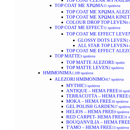
TOP COAT CLEAR MYNAILB
TOP COAT ΜΕ ΧΡΩΜΑ
11 προϊόντα
TOP COAT ΜΕ ΧΡΩΜΑ ALEZ
TOP COAT ΜΕ ΧΡΩΜΑ KINET
COLOUR DROP TOP LEVEN
6 
TOP COAT ΜΕ EFFECT
11 προϊόντα
TOP COAT ME EFFECT LEVE
GLOSSY DOTS LEVEN
2 
ALL STAR TOP LEVEN
4 
TOP COAT ME EFFECT ALEZ
TOP MATTE
3 προϊόντα
TOP MATTE ALEZORI
1 προϊόν
TOP MATTE LEVEN
2 προϊόντα
ΗΜΙΜΟΝΙΜΑ
1,109 προϊόντα
ALEZORI ΗΜΙΜΟΝΙΜΟ
417 προϊόντα
MYTHIC
5 προϊόντα
ANTIQUE – HEMA FREE
16 προϊ
TERRACOTTA – HEMA FREE
1
MOKA – HEMA FREE
16 προϊόντα
GEL POLISH GARDEN
27 προϊόντ
HELIOS – HEMA FREE
9 προϊόντα
RED CARPET- HEMA FREE
31 
BOUQANVILIA – HEMA FRE
T'AMO – HEMA FREE
13 προϊόντα