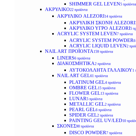
SHIMMER GEL LEVEN
5 προϊόντα
ΑΚΡΥΛΙΚΟ
22 προϊόντα
ΑΚΡΥΛΙΚΟ ALEZORI
14 προϊόντα
ΑΚΡΥΛΙΚΗ ΣΚΟΝΗ ALEZORI
ΑΚΡΥΛΙΚΟ ΥΓΡΟ ALEZORI
5 π
ACRYLIC SYSTEM LEVEN
7 προϊόντα
ACRYLIC SYSTEM POWDER
6
ACRYLIC LIQUID LEVEN
2 προ
NAIL ART ΠΡΟΪΟΝΤΑ
159 προϊόντα
LINERS
6 προϊόντα
ΔΙΑΚΟΣΜΗΤΙΚΑ
2 προϊόντα
ΑΥΤΟΚΟΛΛΗΤΑ ΓΑΛΛΙΚΟΥ
1 
NAIL ART GEL
61 προϊόντα
PLATINUM GEL
4 προϊόντα
OMBRE GEL
15 προϊόντα
FLOWER GEL
13 προϊόντα
LUNAR
5 προϊόντα
METALLIC GEL
2 προϊόντα
PEARL GEL
6 προϊόντα
SPIDER GEL
2 προϊόντα
PAINTING GEL UV/LED
10 προϊό
ΣΚΟΝΕΣ
90 προϊόντα
DISCO POWDER
7 προϊόντα