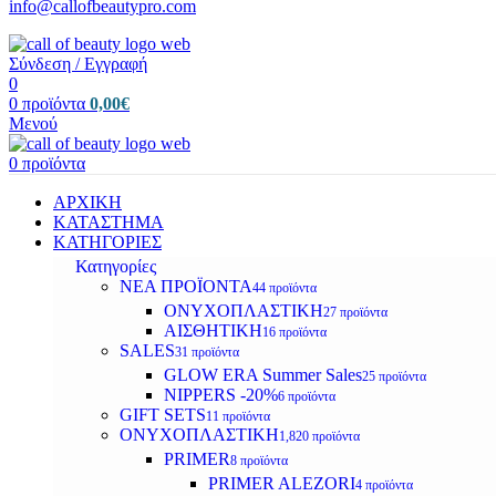
info@callofbeautypro.com
Σύνδεση / Εγγραφή
0
0
προϊόντα
0,00
€
Μενού
0
προϊόντα
ΑΡΧΙΚΗ
ΚΑΤΑΣΤΗΜΑ
ΚΑΤΗΓΟΡΙΕΣ
Κατηγορίες
ΝΕΑ ΠΡΟΪΟΝΤΑ
44 προϊόντα
ΟΝΥΧΟΠΛΑΣΤΙΚΗ
27 προϊόντα
ΑΙΣΘΗΤΙΚΗ
16 προϊόντα
SALES
31 προϊόντα
GLOW ERA Summer Sales
25 προϊόντα
NIPPERS -20%
6 προϊόντα
GIFT SETS
11 προϊόντα
ΟΝΥΧΟΠΛΑΣΤΙΚΗ
1,820 προϊόντα
PRIMER
8 προϊόντα
PRIMER ALEZORI
4 προϊόντα