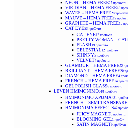
NEON – HEMA FREE
27 προϊόντα
VIRIDIAN – HEMA FREE
18 προϊ
WAVES – HEMA FREE
28 προϊόντα
MAUVE – HEMA FREE
19 προϊόντ
GRAPHITE – HEMA FREE
15 προ
CAT EYE
53 προϊόντα
CAT EYE
12 προϊόντα
PRETTY WOMAN – CAT
FLASH
19 προϊόντα
CELESTIAL
12 προϊόντα
SHINNY
5 προϊόντα
VELVET
4 προϊόντα
GLAMOUR – HEMA FREE
52 πρ
BRILLIANT – HEMA FREE
20 πρ
DIAMOND – HEMA FREE
4 προϊ
FRENCH – HEMA FREE
14 προϊόν
GEL POLISH GLASS
6 προϊόντα
LEVEN ΗΜΙΜΟΝΙΜΟ
518 προϊόντα
ΗΜΙΜΟΝΙΜΟ ΧΡΩΜΑ
431 προϊόν
FRENCH – SEMI TRANSPARE
HMIMONIMA EFFECTS
47 προϊόν
JUICY MAGNET
8 προϊόντα
BLOOMING GEL
1 προϊόν
SATIN MAGNET
9 προϊόντα