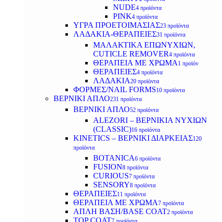
NUDE
4 προϊόντα
PINK
4 προϊόντα
ΥΓΡΑ ΠΡΟΕΤΟΙΜΑΣΙΑΣ
23 προϊόντα
ΛΑΔΑΚΙΑ-ΘΕΡΑΠΕΙΕΣ
31 προϊόντα
ΜΑΛΑΚΤΙΚΑ ΕΠΩΝΥΧΙΩΝ,
CUTICLE REMOVER
4 προϊόντα
ΘΕΡΑΠΕΙΑ ΜΕ ΧΡΩΜΑ
1 προϊόν
ΘΕΡΑΠΕΙΕΣ
4 προϊόντα
ΛΑΔΑΚΙΑ
20 προϊόντα
ΦΟΡΜΕΣ/NAIL FORMS
10 προϊόντα
ΒΕΡΝΙΚΙ ΑΠΛΟ
231 προϊόντα
ΒΕΡΝΙΚΙ ΑΠΛΟ
52 προϊόντα
ALEZORI – ΒΕΡΝΙΚΙΑ ΝΥΧΙΩΝ
(CLASSIC)
16 προϊόντα
KINETICS – ΒΕΡΝΙΚΙ ΔΙΑΡΚΕΙΑΣ
120
προϊόντα
BOTANICA
6 προϊόντα
FUSION
8 προϊόντα
CURIOUS
7 προϊόντα
SENSORY
8 προϊόντα
ΘΕΡΑΠΕΙΕΣ
11 προϊόντα
ΘΕΡΑΠΕΙΑ ΜΕ ΧΡΩΜΑ
7 προϊόντα
ΑΠΛΗ ΒΑΣΗ/BASE COAT
2 προϊόντα
TOP COAT
7 προϊόντα