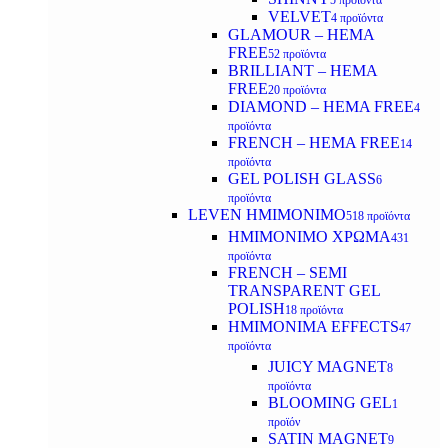
5 προϊόντα
VELVET
4 προϊόντα
GLAMOUR – HEMA
FREE
52 προϊόντα
BRILLIANT – HEMA
FREE
20 προϊόντα
DIAMOND – HEMA FREE
4
προϊόντα
FRENCH – HEMA FREE
14
προϊόντα
GEL POLISH GLASS
6
προϊόντα
LEVEN ΗΜΙΜΟΝΙΜΟ
518 προϊόντα
ΗΜΙΜΟΝΙΜΟ ΧΡΩΜΑ
431
προϊόντα
FRENCH – SEMI
TRANSPARENT GEL
POLISH
18 προϊόντα
HMIMONIMA EFFECTS
47
προϊόντα
JUICY MAGNET
8
προϊόντα
BLOOMING GEL
1
προϊόν
SATIN MAGNET
9