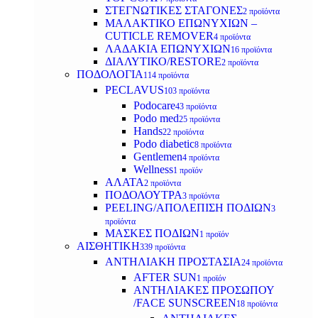
ΣΤΕΓΝΩΤΙΚΕΣ ΣΤΑΓΟΝΕΣ
2 προϊόντα
ΜΑΛΑΚΤΙΚΟ ΕΠΩΝΥΧΙΩΝ –
CUTICLE REMOVER
4 προϊόντα
ΛΑΔΑΚΙΑ ΕΠΩΝΥΧΙΩΝ
16 προϊόντα
ΔΙΑΛΥΤΙΚΟ/RESTORE
2 προϊόντα
ΠΟΔΟΛΟΓΙΑ
114 προϊόντα
PECLAVUS
103 προϊόντα
Podocare
43 προϊόντα
Podo med
25 προϊόντα
Hands
22 προϊόντα
Podo diabetic
8 προϊόντα
Gentlemen
4 προϊόντα
Wellness
1 προϊόν
ΑΛΑΤΑ
2 προϊόντα
ΠΟΔΟΛΟΥΤΡΑ
3 προϊόντα
PEELING/ΑΠΟΛΕΠΙΣΗ ΠΟΔΙΩΝ
3
προϊόντα
ΜΑΣΚΕΣ ΠΟΔΙΩΝ
1 προϊόν
ΑΙΣΘΗΤΙΚΗ
339 προϊόντα
ΑΝΤΗΛΙΑΚΗ ΠΡΟΣΤΑΣΙΑ
24 προϊόντα
AFTER SUN
1 προϊόν
ΑΝΤΗΛΙΑΚΕΣ ΠΡΟΣΩΠΟΥ
/FACE SUNSCREEN
18 προϊόντα