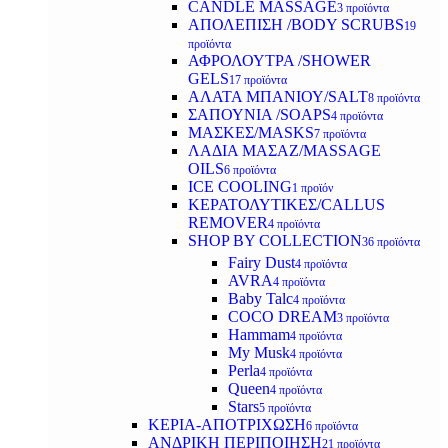
CANDLE MASSAGE
3 προϊόντα
ΑΠΟΛΕΠΙΣΗ /BODY SCRUBS
19
προϊόντα
ΑΦΡΟΛΟΥΤΡΑ /SHOWER
GELS
17 προϊόντα
ΑΛΑΤΑ ΜΠΑΝΙΟΥ/SALT
8 προϊόντα
ΣΑΠΟΥΝΙΑ /SOAPS
4 προϊόντα
ΜΑΣΚΕΣ/MASKS
7 προϊόντα
ΛΑΔΙΑ ΜΑΣΑΖ/MASSAGE
OILS
6 προϊόντα
ICE COOLING
1 προϊόν
ΚΕΡΑΤΟΛΥΤΙΚΕΣ/CALLUS
REMOVER
4 προϊόντα
SHOP BY COLLECTION
36 προϊόντα
Fairy Dust
4 προϊόντα
AVRA
4 προϊόντα
Baby Talc
4 προϊόντα
COCO DREAM
3 προϊόντα
Hammam
4 προϊόντα
My Musk
4 προϊόντα
Perla
4 προϊόντα
Queen
4 προϊόντα
Stars
5 προϊόντα
ΚΕΡΙΑ-ΑΠΟΤΡΙΧΩΣΗ
6 προϊόντα
ΑΝΔΡΙΚΗ ΠΕΡΙΠΟΙΗΣΗ
21 προϊόντα