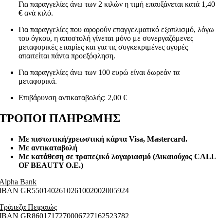
Για παραγγελίες άνω των 2 κιλών η τιμή επαυξάνεται κατά 1,40
€ ανά κιλό.
Για παραγγελίες που αφορούν επαγγελματικό εξοπλισμό, λόγω
του όγκου, η αποστολή γίνεται μόνο με συνεργαζόμενες
μεταφορικές εταιρίες και για τις συγκεκριμένες αγορές
απαιτείται πάντα προεξόφληση.
Για παραγγελίες άνω των 100 ευρώ είναι δωρεάν τα
μεταφορικά.
Επιβάρυνση αντικαταβολής: 2,00 €
ΤΡΟΠΟΙ ΠΛΗΡΩΜΗΣ
Με πιστωτική/χρεωστική κάρτα Visa
, Mastercard.
Με αντικαταβολή
Με κατάθεση σε τραπεζικό λογαριασμό (Δικαιούχος CALL
OF BEAUTY O.E.)
Alpha Bank
ΙΒΑΝ GR5501402610261002002005924
Τράπεζα Πειραιώς
ΙΒΑΝ GR8601717270006727162523782