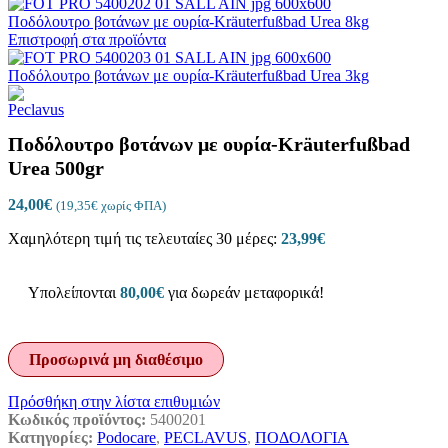
Ποδόλουτρο βοτάνων με ουρία-Kräuterfußbad Urea 8kg
Επιστροφή στα προϊόντα
Ποδόλουτρο βοτάνων με ουρία-Kräuterfußbad Urea 3kg
Ποδόλουτρο βοτάνων με ουρία-Kräuterfußbad
Urea 500gr
24,00
€
(
19,35
€
χωρίς ΦΠΑ)
Χαμηλότερη τιμή τις τελευταίες 30 μέρες:
23,99
€
Υπολείπονται
80,00
€
για δωρεάν μεταφορικά!
Προσωρινά μη διαθέσιμο
Πρόσθήκη στην λίστα επιθυμιών
Κωδικός προϊόντος:
5400201
Κατηγορίες:
Podocare
,
PECLAVUS
,
ΠΟΔΟΛΟΓΙΑ