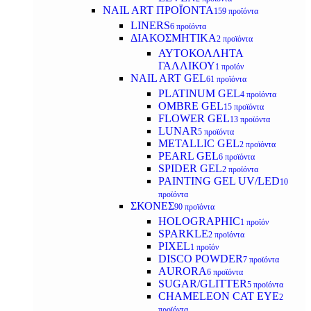
NAIL ART ΠΡΟΪΟΝΤΑ
159 προϊόντα
LINERS
6 προϊόντα
ΔΙΑΚΟΣΜΗΤΙΚΑ
2 προϊόντα
ΑΥΤΟΚΟΛΛΗΤΑ
ΓΑΛΛΙΚΟΥ
1 προϊόν
NAIL ART GEL
61 προϊόντα
PLATINUM GEL
4 προϊόντα
OMBRE GEL
15 προϊόντα
FLOWER GEL
13 προϊόντα
LUNAR
5 προϊόντα
METALLIC GEL
2 προϊόντα
PEARL GEL
6 προϊόντα
SPIDER GEL
2 προϊόντα
PAINTING GEL UV/LED
10
προϊόντα
ΣΚΟΝΕΣ
90 προϊόντα
HOLOGRAPHIC
1 προϊόν
SPARKLE
2 προϊόντα
PIXEL
1 προϊόν
DISCO POWDER
7 προϊόντα
AURORA
6 προϊόντα
SUGAR/GLITTER
5 προϊόντα
CHAMELEON CAT EYE
2
προϊόντα