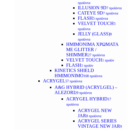
προϊόντα
ILLUSION 9D
7 προϊόντα
CATEYE 9D
7 προϊόντα
FLASH
5 προϊόντα
VELVET TOUCH
5
προϊόντα
JELLY (GLASS)
9
προϊόντα
ΗΜΙΜΟΝΙΜA ΧΡΩΜΑΤΑ
ΜΕ GLITTER /
SHIMMER
27 προϊόντα
VELVET TOUCH
1 προϊόν
FLASH
1 προϊόν
KINETICS SHIELD
ΗΜΙΜΟΝΙΜΟ
168 προϊόντα
ACRYGEL
57 προϊόντα
A&G HYBRID (ACRYLGEL) –
ALEZORI
29 προϊόντα
ACRYGEL HYBRID
17
προϊόντα
ACRYGEL NEW
JAR
8 προϊόντα
ACRYGEL SERIES
VINTAGE NEW JAR
9