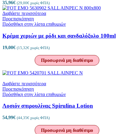
35,96
€
(
29,00
€
χωρίς ΦΠΑ)
Διαβάστε περισσότερα
Προεπισκόπηση
Πρόσθήκη στην λίστα επιθυμιών
Κρέμα χεριών με ρόδι και σανδαλόξυλο 100ml
19,00
€
(
15,32
€
χωρίς ΦΠΑ)
Προσωρινά μη διαθέσιμο
Διαβάστε περισσότερα
Προεπισκόπηση
Πρόσθήκη στην λίστα επιθυμιών
Λοσιόν σπιρουλίνας Spirulina Lotion
54,99
€
(
44,35
€
χωρίς ΦΠΑ)
Προσωρινά μη διαθέσιμο