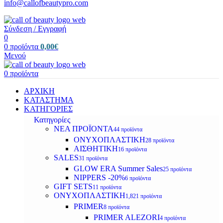
info@callofbeautypro.com
Σύνδεση / Εγγραφή
0
0
προϊόντα
0,00
€
Μενού
0
προϊόντα
ΑΡΧΙΚΗ
ΚΑΤΑΣΤΗΜΑ
ΚΑΤΗΓΟΡΙΕΣ
Κατηγορίες
ΝΕΑ ΠΡΟΪΟΝΤΑ
44 προϊόντα
ΟΝΥΧΟΠΛΑΣΤΙΚΗ
28 προϊόντα
ΑΙΣΘΗΤΙΚΗ
16 προϊόντα
SALES
31 προϊόντα
GLOW ERA Summer Sales
25 προϊόντα
NIPPERS -20%
6 προϊόντα
GIFT SETS
11 προϊόντα
ΟΝΥΧΟΠΛΑΣΤΙΚΗ
1,821 προϊόντα
PRIMER
8 προϊόντα
PRIMER ALEZORI
4 προϊόντα