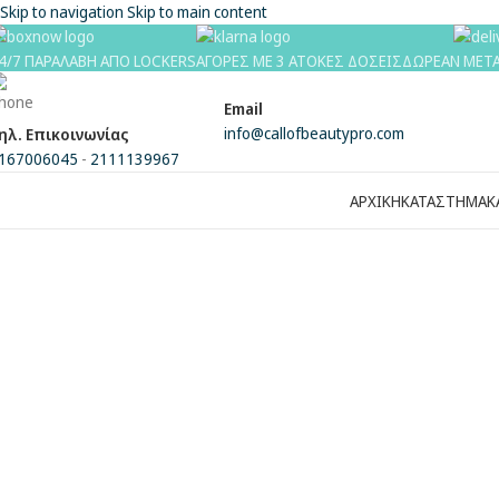
Skip to navigation
Skip to main content
4/7 ΠΑΡΑΛΑΒΗ ΑΠΟ LOCKERS
ΑΓΟΡΕΣ ΜΕ 3 ΑΤΟΚΕΣ ΔΟΣΕΙΣ
ΔΩΡΕΑΝ ΜΕΤΑ
Email
info@callofbeautypro.com
ηλ. Επικοινωνίας
167006045
-
2111139967
ΑΡΧΙΚΗ
ΚΑΤΑΣΤΗΜΑ
Κ