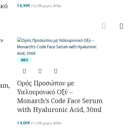
ικό
16,99
€
(
13,70
€
χωρίς ΦΠΑ)
ΝΈΟ
Ορός Προσώπου με
eam,
Υαλουρονικό Οξύ –
Monarch’s Code Face Serum
with Hyaluronic Acid, 30ml
14,00
€
(
11,29
€
χωρίς ΦΠΑ)