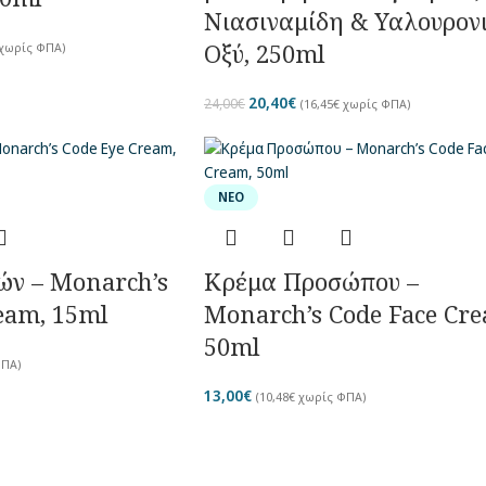
Νιασιναμίδη & Υαλουρον
Οξύ, 250ml
χωρίς ΦΠΑ)
20,40
€
24,00
€
(
16,45
€
χωρίς ΦΠΑ)
ΝΈΟ
ών – Monarch’s
Κρέμα Προσώπου –
eam, 15ml
Monarch’s Code Face Cr
50ml
ΠΑ)
13,00
€
(
10,48
€
χωρίς ΦΠΑ)