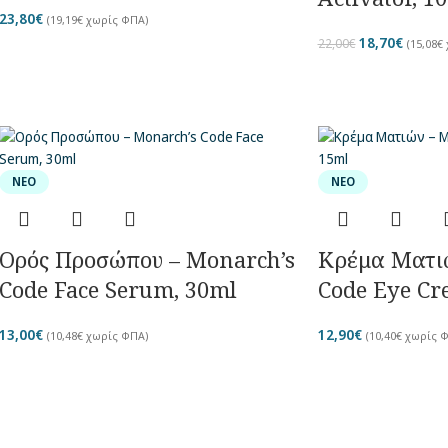
23,80
€
(
19,19
€
χωρίς ΦΠΑ)
18,70
€
22,00
€
(
15,08
€
ΝΈΟ
ΝΈΟ
Ορός Προσώπου – Monarch’s
Κρέμα Ματι
Code Face Serum, 30ml
Code Eye Cr
13,00
€
12,90
€
(
10,48
€
χωρίς ΦΠΑ)
(
10,40
€
χωρίς Φ