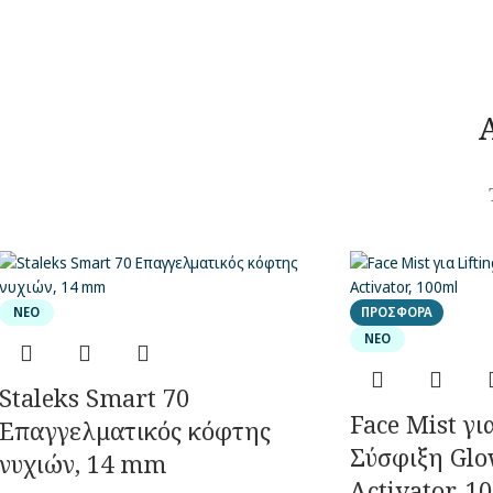
ΝΈΟ
ΠΡΟΣΦΟΡΆ
ΝΈΟ
Staleks Smart 70
Face Mist γι
Επαγγελματικός κόφτης
Σύσφιξη Glow
νυχιών, 14 mm
Activator, 1