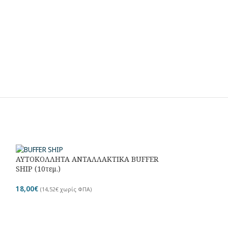
ΑΥΤΟΚΟΛΛΗΤΑ ΑΝΤΑΛΛΑΚΤΙΚΑ BUFFER
Εξεταστικό Χαρτ
SHIP (10τεμ.)
CLASSIC STAND
18,00
€
7,50
€
(
14,52
€
χωρίς ΦΠΑ)
(
6,05
€
χωρίς 
Προσωρι