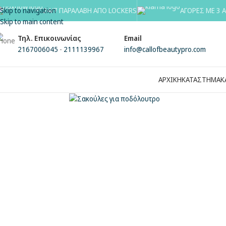
Skip to navigation
24/7 ΠΑΡΑΛΑΒΗ ΑΠΟ LOCKERS
ΑΓΟΡΕΣ ΜΕ 3 
Skip to main content
Τηλ. Επικοινωνίας
Email
2167006045
-
2111139967
info@callofbeautypro.com
ΑΡΧΙΚΗ
ΚΑΤΑΣΤΗΜΑ
Κ
Κλικ για μεγέθυνση