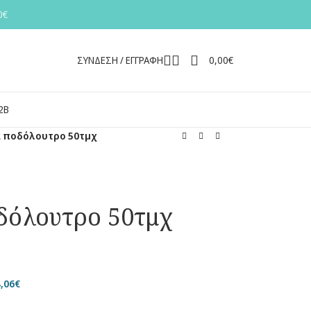
0€
ΣΥΝΔΕΣΗ / ΕΓΓΡΑΦΗ
0,00
€
2Β
α ποδόλουτρο 50τμχ
δόλουτρο 50τμχ
,06
€