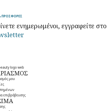
& ΠΡΟΣΦΟΡΕΣ
ίνετε ενημερωμένοι, εγγραφείτε στο
wsletter
ΑΡΙΑΣΜΟΣ
ασμός μου
ίες
απημένων
α επιβράβευσης
ΣΙΜΑ
σης